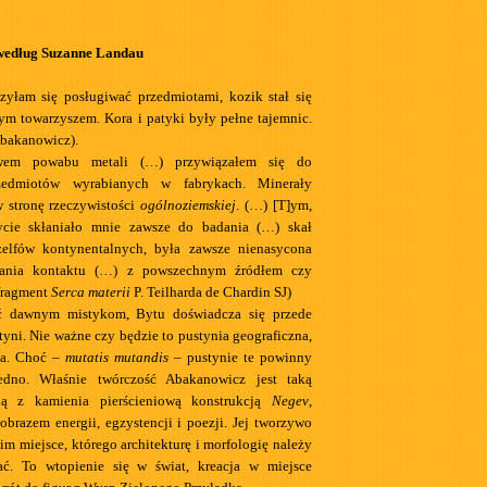
według Suzanne Landau
zyłam się posługiwać przedmiotami, kozik stał się
m towarzyszem. Kora i patyki były pełne tajemnic.
Abakanowicz).
wem powabu metali (…) przywiązałem się do
edmiotów wyrabianych w fabrykach. Minerały
 stronę rzeczywistości
ogólnoziemskiej
. (…) [T]ym,
ycie skłaniało mnie zawsze do badania (…) skał
lfów kontynentalnych, była zawsze nienasycona
wania kontaktu (…) z powszechnym źródłem czy
fragment
Serca materii
P. Teilharda de Chardin SJ)
yć dawnym mistykom, Bytu doświadcza się przede
yni. Nie ważne czy będzie to pustynia geograficzna,
ca. Choć –
mutatis mutandis
– pustynie te powinny
edno. Właśnie twórczość Abakanowicz jest taką
ną z kamienia pierścieniową konstrukcją
Negev
,
brazem energii, egzystencji i poezji. Jej tworzywo
im miejsce, którego architekturę i morfologię należy
ać. To wtopienie się w świat, kreacja w miejsce