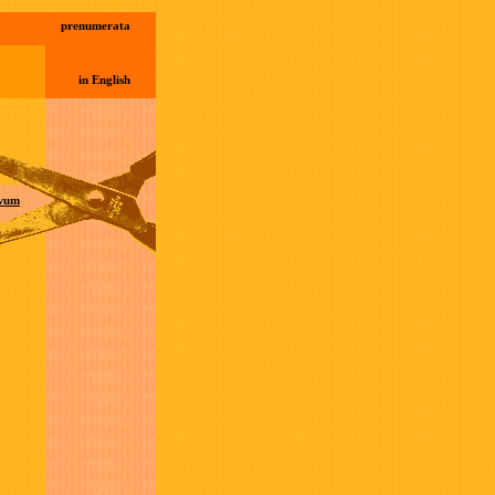
prenumerata
in English
wum