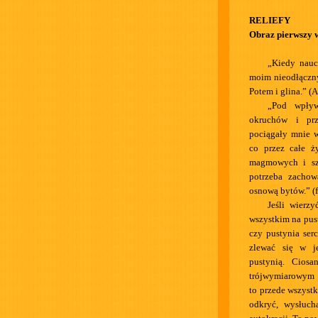
RELIEFY
Obraz pierwszy 
„Kiedy nauc
moim nieodłączny
Potem i glina.” (
„Pod wpły
okruchów i prz
pociągały mnie w
co przez całe ż
magmowych i sze
potrzeba zacho
osnową bytów.” (
Jeśli wierz
wszystkim na pust
czy pustynia ser
zlewać się w j
pustynią. Ciosa
trójwymiarowym o
to przede wszystk
odkryć, wysłuch