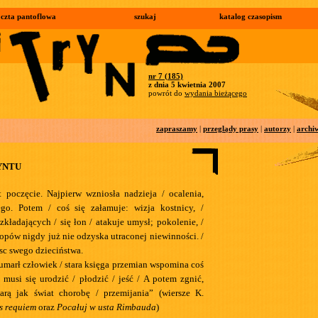
czta pantoflowa
szukaj
katalog czasopism
nr 7 (185)
z dnia 5 kwietnia 2007
powrót do
wydania bieżącego
zapraszamy
|
przeglądy prasy
|
autorzy
|
archi
YNTU
 poczęcie. Najpierw wzniosła nadzieja / ocalenia,
ego. Potem / coś się załamuje: wizja kostnicy, /
ozkładających / się łon / atakuje umysł; pokolenie, /
opów nigdy już nie odzyska utraconej niewinności. /
sc swego dzieciństwa.
 umarł człowiek / stara księga przemian wspomina coś
 musi się urodzić / płodzić / jeść / A potem zgnić,
arą jak świat chorobę / przemijania” (wiersze K.
s requiem
oraz
Pocałuj w usta Rimbauda
)