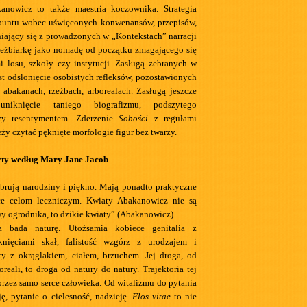
anowicz to także maestria koczownika. Strategia
 buntu wobec uświęconych konwenansów, przepisów,
iający się z prowadzonych w „Kontekstach” narracji
zeźbiarkę jako nomadę od początku zmagającego się
i losu, szkoły czy instytucji. Zasługą zebranych w
st odsłonięcie osobistych refleksów, pozostawionych
a abakanach, rzeźbach, arborealach. Zasługą jeszcze
uniknięcie taniego biografizmu, podszytego
zy resentymentem. Zderzenie
Sobości
z regułami
eży czytać pęknięte morfologie figur bez twarzy.
ty według Mary Jane Jacob
brują narodziny i piękno. Mają ponadto praktyczne
ące celom leczniczym. Kwiaty Abakanowicz nie są
y ogrodnika, to dzikie kwiaty” (Abakanowicz).
z bada naturę. Utożsamia kobiece genitalia z
knięciami skał, falistość wzgórz z urodzajem i
ty z okrąglakiem, ciałem, brzuchem. Jej droga, od
eali, to droga od natury do natury. Trajektoria tej
przez samo serce człowieka. Od witalizmu do pytania
ę, pytanie o cielesność, nadzieję.
Flos vitae
to nie