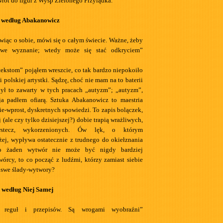
wrót do figur z Wysp Zielonego Przylądka.
 według Abakanowicz
iąc o sobie, mówi się o całym świecie. Ważne, żeby
iwe wyznanie; wtedy może się stać odkryciem”
ekstom” pojąłem wreszcie, co tak bardzo niepokoiło
 polskiej artystki. Sądzę, choć nie mam na to baterii
ył to zawarty w tych pracach „autyzm”; „autyzm”,
ja padłem ofiarą. Sztuka Abakanowicz to maestria
e-wprost, dyskretnych spowiedzi. To zapis bolączek,
j (ale czy tylko dzisiejszej?) dobie trapią wrażliwych,
wstecz, wykorzenionych. Ów lęk, o którym
j, wypływa ostatecznie z trudnego do okiełznania
ro żaden wytwór nie może być nigdy bardziej
wórcy, to co począć z ludźmi, którzy zamiast siebie
 swe ślady-wytwory?
i według Niej Samej
 reguł i przepisów. Są wrogami wyobraźni”