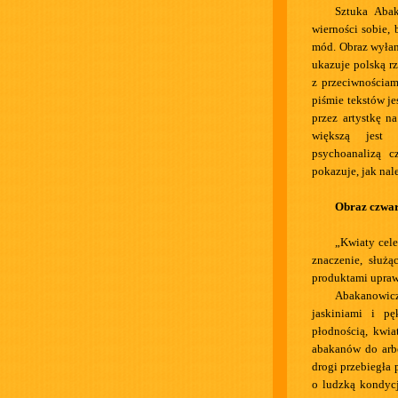
Sztuka Abak
wierności sobie,
mód. Obraz wyłan
ukazuje polską r
z przeciwnościam
piśmie tekstów je
przez artystkę n
większą jest 
psychoanalizą c
pokazuje, jak nal
Obraz czwar
„Kwiaty cele
znaczenie, służ
produktami upraw
Abakanowic
jaskiniami i pę
płodnością, kwia
abakanów do arbor
drogi przebiegła 
o ludzką kondycj