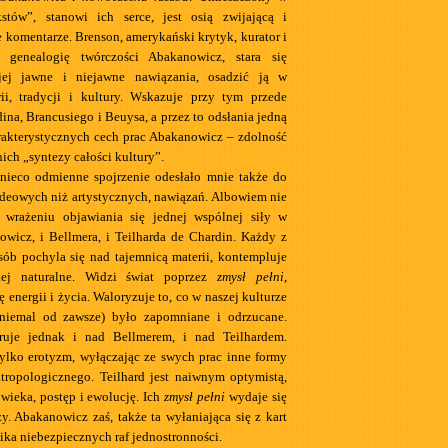
stów”, stanowi ich serce, jest osią zwijającą i
e komentarze. Brenson, amerykański krytyk, kurator i
 genealogię twórczości Abakanowicz, stara się
jej jawne i niejawne nawiązania, osadzić ją w
rii, tradycji i kultury. Wskazuje przy tym przede
na, Brancusiego i Beuysa, a przez to odsłania jedną
arakterystycznych cech prac Abakanowicz – zdolność
ich „syntezy całości kultury”.
 nieco odmienne spojrzenie odesłało mnie także do
 ideowych niż artystycznych, nawiązań. Albowiem nie
 wrażeniu objawiania się jednej wspólnej siły w
owicz, i Bellmera, i Teilharda de Chardin. Każdy z
sób pochyla się nad tajemnicą materii, kontempluje
iej naturalne. Widzi świat poprzez
zmysł pełni
,
 energii i życia. Waloryzuje to, co w naszej kulturze
niemal od zawsze) było zapomniane i odrzucane.
uje jednak i nad Bellmerem, i nad Teilhardem.
tylko erotyzm, wyłączając ze swych prac inne formy
tropologicznego. Teilhard jest naiwnym optymistą,
wieka, postęp i ewolucję. Ich
zmysł pełni
wydaje się
y. Abakanowicz zaś, także ta wyłaniająca się z kart
ka niebezpiecznych raf jednostronności.