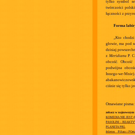
tylko symbol se
twórczości polski
łączności z przyr
Forma labir
„Kto chodzi
głowie, ma pod so
dzisiaj powszech
z
Meridianu
P. C
obcość. Obcość 
podwójna obcoś
Innego-we-Mnie).
abakanowiczowsk
ciśnie się tylko 
Omawiane pisma:
zobacz w najnowszym
KOMEDIA NIE JEST 
PASOLINI – REAKT
PLANETA PRL
felieton__PiSarz i POet