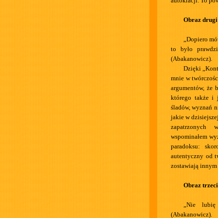
autokracji. To po
Obraz drugi
„Dopiero mów
to było prawdz
(Abakanowicz).
Dzięki „Kont
mnie w twórczości
argumentów, że b
którego także i 
śladów, wyznań ni
jakie w dzisiejsze
zapatrzonych 
wspominałem wyże
paradoksu: sko
autentyczny od t
zostawiają innym
Obraz trzec
„Nie lubię
(Abakanowicz).