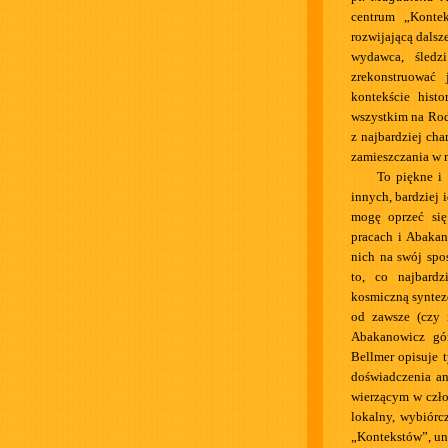
centrum „Kontek
rozwijającą dalsz
wydawca, śledzi
zrekonstruować 
kontekście histo
wszystkim na Rodi
z najbardziej ch
zamieszczania w n
To piękne i
innych, bardziej
mogę oprzeć się
pracach i Abakan
nich na swój spo
to, co najbardz
kosmiczną syntezę
od zawsze (czy 
Abakanowicz gór
Bellmer opisuje 
doświadczenia an
wierzącym w czło
lokalny, wybiórcz
„Kontekstów”, uni