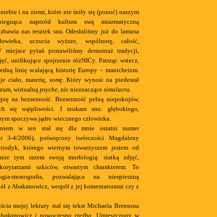
niebie i na ziemi, które nie śniły się (ponoć) naszym
biegnąca naprzód kultura swą miazmatyczną
zbawia nas resztek snu. Odesłaliśmy już do lamusa
owieka, uczucia wyższe, wspólnotę, całość,
W miejsce pytań postawiliśmy demontaż tradycji,
ęć, unifikujące spojrzenie różNICy. Patrząc wstecz,
jedną linię scalającą historię Europy – manicheizm.
je ciało, materię,
somę
. Który wynosi na piedestał
ozum, wirtualną
psyche
, nic nieznaczące
simulacra
.
erpię na bezsenność. Bezsenność pełną niepokojów,
ch się wątpliwości. I szukam snu: głębokiego,
rym spoczywa jądro wiecznego człowieka.
eniem w sen stał się dla mnie ostatni numer
nr 3-4/2006), poświęcony twórczości Magdaleny
riodyk, którego wiernym towarzyszem jestem od
nie tym razem swoją morfologią: siatką zdjęć,
korytarzami szkiców, otwartym charakterem. To
ogia-monografia, pozwalająca na niespieszną
ół z Abakanowicz, wespół z jej komentatorami czy z
cia mojej lektury stał się tekst Michaela Brensona
bakanowicz i nowoczesna rzeźba
. Umieszczony w