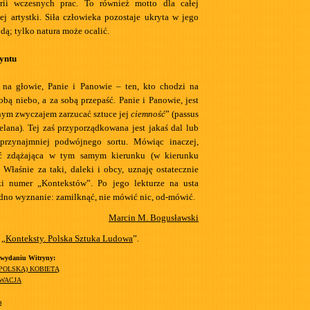
rii wczesnych prac. To również motto dla całej
ej artystki. Siła człowieka pozostaje ukryta w jego
odą; tylko natura może ocalić.
yntu
 na głowie, Panie i Panowie – ten, kto chodzi na
bą niebo, a za sobą przepaść. Panie i Panowie, jest
nym zwyczajem zarzucać sztuce jej
ciemność
” (passus
elana). Tej zaś przyporządkowana jest jakaś dal lub
przynajmniej podwójnego sortu. Mówiąc inaczej,
ć zdążająca w tym samym kierunku (w kierunku
 Właśnie za taki, daleki i obcy, uznaję ostatecznie
i numer „Kontekstów”. Po jego lekturze na usta
jedno wyznanie: zamilknąć, nie mówić nic, od-mówić.
Marcin M. Bogusławski
 „
Konteksty. Polska Sztuka Ludowa
”.
 wydaniu Witryny:
(POLSKĄ) KOBIETĄ
YWACJA
a