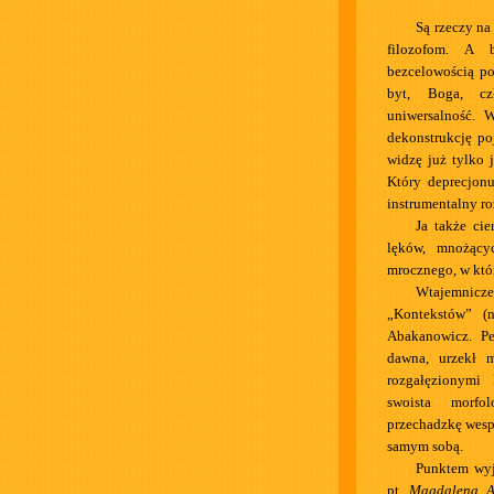
Są rzeczy na 
filozofom. A 
bezcelowością po
byt, Boga, czł
uniwersalność. 
dekonstrukcję poj
widzę już tylko 
Który deprecjonu
instrumentalny r
Ja także ci
lęków, mnożący
mrocznego, w któ
Wtajemnicz
„Kontekstów” (
Abakanowicz. Pe
dawna, urzekł m
rozgałęzionymi 
swoista morfol
przechadzkę wesp
samym sobą.
Punktem wyjś
pt.
Magdalena A