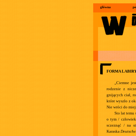
główna
po
FORMA LABIR
„Ciemne jest
rodzenie z nicz
gnijących ciał, r
które wyszło z ok
Nie wróci do miej
Sto lat temu
o tym / człowiek
sczeznąć / na st
Karaska
Deutsche