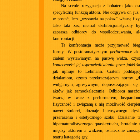
Na scenie rezygnacja z bohatera jako o
specyficzną funkcją aktora. Nie odgrywa on już r
w postać, lecz „wystawia na pokaz” własną fizyc
Jako taki zaś, niemal ekshibicjonistyczny by
zaprasza odbiorcy do współodczuwania, a
konfrontacji.
Ta konfrontacja może przyjmować bie
formy. W postdramatycznym
performance
akto
ciałem wystawianym na pastwę widza, czys
konieczności jej usprawiedliwiania przez jakiś ś
jak ujmuje to Lehmann. Ciałem poddają
działaniom, często przekraczającym normy „
wulgarnym, agresywnym, dopuszczającym się 
aktów jak samookaleczanie. Odbiorca naraż
twarzą w twarz z performerem, bezpardon
fizyczność i związaną z nią możliwość cierpien
nawet śmierci, doznaje intensywnego dysko
przerażenia i estetycznego szoku. Działanie t
hipernaturalistycznego quasi-rytuału, brutalnie
między aktorem a widzem, ostatecznie znoszą
teatru kategorię gry.