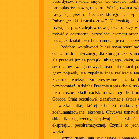
absurdystów i wielu innych. Co ciekawe, Lehm
protoplastów nowego teatru. Wirth, twórca sz
fascynacją pisze o Brechcie, którego teatr epi
Polsce „sztuki instruktażowe” (
Lehrstück
) – z
rozwijane przez adeptów nowego teatru. Czy w 
mówić o odrzuceniu przeszłości dramatu przez
początek działalności Lehmann datuje na lata sześ
Podobne wątpliwości budzi nowa teatralno
od teatru dramatycznego, dla którego tekst stanow
ale przecież już na początku ubiegłego wieku, o
się ruchów awangardowych, teatr taki stracił p
gdyż pojawiły się zupełnie inne realizacje tea
znacznie większe zainteresowanie niż ta t
przypomnień: Adolphe François Appia chciał trak
jako rzeźbę, kładł nacisk na scenografię i
Gordon Craig postulował transformację aktora
– wielką lalkę, której siłą jest doskonał
zdehumanizowanej ekspresji. Obydwaj uznawali
składnik drugorzędny, obydwaj – jak widać –
ekspresji… postdramatycznej. Czynili to je
wieku!
Idźmy dalej: lata dwudzieste ubiegłego 