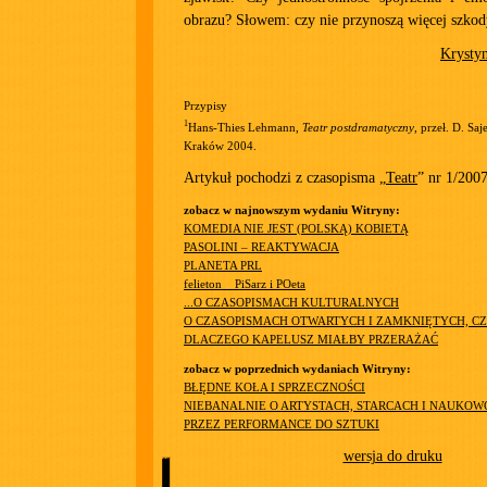
obrazu? Słowem: czy nie przynoszą więcej szko
Krysty
Przypisy
1
Hans-Thies Lehmann,
Teatr postdramatyczny
, przeł. D. Sa
Kraków 2004.
Artykuł pochodzi z czasopisma „
Teatr
” nr 1/200
zobacz w najnowszym wydaniu Witryny:
KOMEDIA NIE JEST (POLSKĄ) KOBIETĄ
PASOLINI – REAKTYWACJA
PLANETA PRL
felieton__PiSarz i POeta
...O CZASOPISMACH KULTURALNYCH
O CZASOPISMACH OTWARTYCH I ZAMKNIĘTYCH, CZ
DLACZEGO KAPELUSZ MIAŁBY PRZERAŻAĆ
zobacz w poprzednich wydaniach Witryny:
BŁĘDNE KOŁA I SPRZECZNOŚCI
NIEBANALNIE O ARTYSTACH, STARCACH I NAUKO
PRZEZ PERFORMANCE DO SZTUKI
wersja do druku