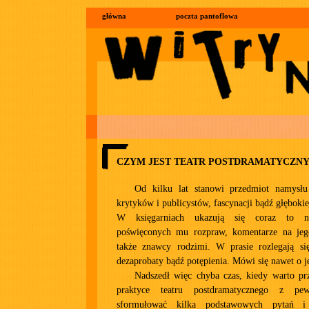
główna
poczta pantoflowa
CZYM JEST TEATR POSTDRAMATYCZNY
Od kilku lat stanowi przedmiot namysłu
krytyków i publicystów, fascynacji bądź głęboki
W księgarniach ukazują się coraz to n
poświęconych mu rozpraw, komentarze na jeg
także znawcy rodzimi. W prasie rozlegają si
dezaprobaty bądź potępienia. Mówi się nawet o j
Nadszedł więc chyba czas, kiedy warto przy
praktyce teatru postdramatycznego z pe
sformułować kilka podstawowych pytań i