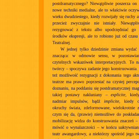
postdramatycznego? Niewątpliwie poszerza on ś
nowe techniki medialne, ale to właściwie oczyw
wieku dwudziestego, kiedy rozwijały się ruchy 
przecież zwyczajnie nie istniały. Niewątpl
rezygnować z tekstu albo upodrzędniać go
środków ekspresji, ale to robiono już od czas
Teatralnej.
W jednej tylko dziedzinie zmiana wydać 
znacząca: w odmowie sensu, w pozostawia
czytelnych wskazówek interpretacyjnych. To 
twórcy – spoczywa zadanie jego konstruowania.
też możliwość rezygnacji z dokonania tego a
teatrze ma prawo poprzestać na czystej percep
doznaniu, na poddaniu się postdramatycznej ma
takiej postawy nakłaniany –
explicite
, kied
nadmiar impulsów, bądź
implicite
, kiedy o
okruchy świata, zdeformowane, wielokrotnie 
czym się da, (prawie) niemożliwe do poskładan
mobilizację widza do konstruowania znaczeń –
mówić o wynalazczości – w końcu uaktywniani
teatr awangardowy, a niektórzy spośród jego t