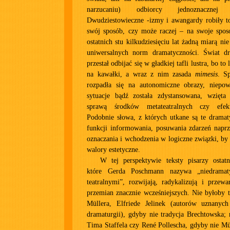
narzucaniu) odbiorcy jednoznacznej
Dwudziestowieczne -izmy i awangardy robiły to
swój sposób, czy może raczej – na swoje sposo
ostatnich stu kilkudziesięciu lat żadną miarą ni
uniwersalnych norm dramatyczności. Świat d
przestał odbijać się w gładkiej tafli lustra, bo to 
na kawałki, a wraz z nim zasada
mimesis
. S
rozpadła się na autonomiczne obrazy, niepo
sytuacje bądź została zdystansowana, wzięt
sprawą środków metateatralnych czy efek
Podobnie słowa, z których utkane są te dramat
funkcji informowania, posuwania zdarzeń napr
oznaczania i wchodzenia w logiczne związki, b
walory estetyczne.
W tej perspektywie teksty pisarzy ostatni
które Gerda Poschmann nazywa „niedramat
teatralnymi”, rozwijają, radykalizują i przewa
przemian znacznie wcześniejszych. Nie byłoby 
Müllera, Elfriede Jelinek (autorów uznanyc
dramaturgii), gdyby nie tradycja Brechtowska; 
Tima Staffela czy René Pollescha, gdyby nie Mül