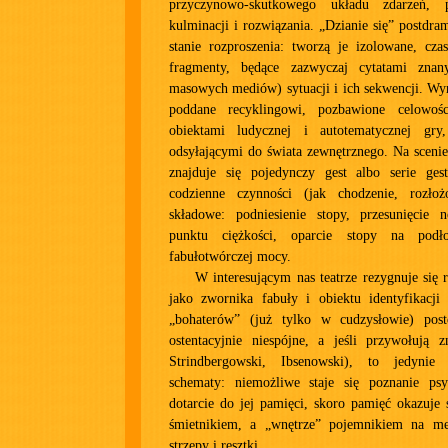
przyczynowo-skutkowego układu zdarzeń, 
kulminacji i rozwiązania. „Dzianie się” postdra
stanie rozproszenia: tworzą je izolowane, cza
fragmenty, będące zazwyczaj cytatami znan
masowych mediów) sytuacji i ich sekwencji. Wy
poddane recyklingowi, pozbawione celowośc
obiektami ludycznej i autotematycznej gr
odsyłającymi do świata zewnętrznego. Na sceni
znajduje się pojedynczy gest albo serie ges
codzienne czynności (jak chodzenie, rozło
składowe: podniesienie stopy, przesunięcie no
punktu ciężkości, oparcie stopy na podł
fabułotwórczej mocy.
W interesującym nas teatrze rezygnuje się 
jako zwornika fabuły i obiektu identyfikacji 
„bohaterów” (już tylko w cudzysłowie) post
ostentacyjnie niespójne, a jeśli przywołują 
Strindbergowski, Ibsenowski), to jedynie 
schematy: niemożliwe staje się poznanie psy
dotarcie do jej pamięci, skoro pamięć okazuje
śmietnikiem, a „wnętrze” pojemnikiem na med
strzępy i resztki.