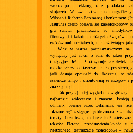
wideoklipu i reklamy) oraz produkcja nad
skojarzeń. W tzw. teatrze kinematograficzn
Wilsona i Richarda Foremana) i konkretnym (Ja
Jesuruna) często pojawia się kalejdoskopowy p
gra świateł, przemieszane ze zmodyfikow
filmowymi i kakofonią różnych dźwięków – os
efektów multimedialnych, uniemożliwiający jaką
Widz w teatrze postdramatycznym na w
wytrącany jest zatem z roli, do jakiej przy
tradycyjny. Jeśli już otrzymuje cokolwiek do
niejako rzeczy podstawowe – ciało, przestrzeń, g
jeśli dostaje opowieść do śledzenia, to zd
szaleńcze tempo i zmontowaną ze strzępów i p
zna skądinąd.
Tak przynajmniej wygląda to w głównym nu
najbardziej widocznym i znanym. Istnieją 
odmiany, opisane przez Lehmanna: esej sce
„dzianie się” zastępuje upubliczniona, steatrali
tematy filozoficzne, naukowe bądź estetyczne 
tekstów Platona, przedstawienia-kolaże z 
Nietzschego, teatralizacje monologowe –
Faust