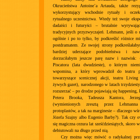
Okrucieństwa Antoine’a Artauda, także rezy
wykorzystujący wschodnie rytuały i ocze
rytualnego uczestnictwa. Wtedy też swoje eksp
dadaiści i futuryści – brutalnie wyrywają
tradycyjnych przyzwyczajeń. Lehmann, jeśli o 
ogólnie i po to tylko, by podkreślić różnice 
postdramatem. Ze swojej strony podkreślałaby
bardziej uderzające podobieństwa i nawi
dorzuciłabym jeszcze parę nazw i nazwisk: 
Piscatora (lata dwudzieste), o którym niem
wspomina, a który wprowadził do teatru p
towarzyszące scenicznej akcji, teatru Livin
żywych gazet), narodzonego w latach trzydziesty
rozszerzać – po drodze pojawiają się happening, 
Petera Brooka, Tadeusza Kantora, Jerze
(wymienionych zresztą przez Lehmanna
protoplastów, a tak na marginesie – dlaczego wś
Józefa Szajny albo Eugenio Barby?). Tak czy o
się magiczna cezura lat sześćdziesiątych, skoro
debiutowali na długo przed nią.
Czy można więc mówić o radykalnej prze