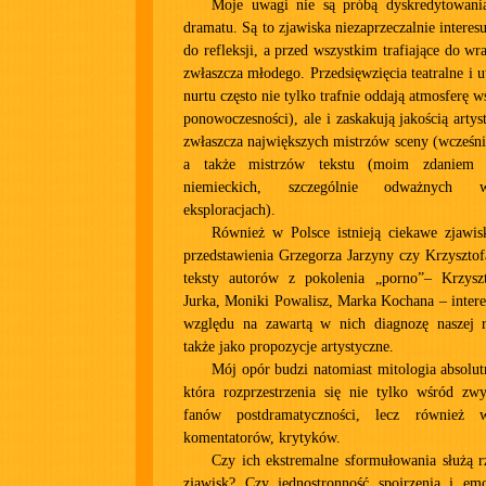
Moje uwagi nie są próbą dyskredytowani
dramatu. Są to zjawiska niezaprzeczalnie interes
do refleksji, a przed wszystkim trafiające do wr
zwłaszcza młodego. Przedsięwzięcia teatralne i 
nurtu często nie tylko trafnie oddają atmosferę w
ponowoczesności), ale i zaskakują jakością arty
zwłaszcza największych mistrzów sceny (wcześn
a także mistrzów tekstu (moim zdaniem 
niemieckich, szczególnie odważnych w
eksploracjach).
Również w Polsce istnieją ciekawe zjawis
przedstawienia Grzegorza Jarzyny czy Krzyszto
teksty autorów z pokolenia „porno”– Krzysz
Jurka, Moniki Powalisz, Marka Kochana – interes
względu na zawartą w nich diagnozę naszej rz
także jako propozycje artystyczne.
Mój opór budzi natomiast mitologia absolu
która rozprzestrzenia się nie tylko wśród zw
fanów postdramatyczności, lecz również 
komentatorów, krytyków.
Czy ich ekstremalne sformułowania służą 
zjawisk? Czy jednostronność spojrzenia i em