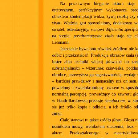
Na przeciwnym biegunie aktora staje 
estetycznym, perfekcyjnym wykonawcą prec
obiektem kontemplacji widza, żywą rzeźbą czy
vivat
. Właśnie gest spowolniony, dodatkowo 
świateł, ostentacyjny, stanowi
differentia specifi
na scenie:
postdramatyczne ciało
staje się
c
Lehmann.
Jako takie bywa ono również źródłem nie ko
odbić i przekształceń. Produkcja obrazów ciała 
luster albo techniki wideo) prowadzi do zan
substancjalności – wizerunek człowieka, podda
obróbce, przewyższa go sugestywnością; wydaje s
– bardziej prawdziwy i namacalny niż on sam
powielony i zwielokrotniony, czasem w sposób
normalną percepcję, prowadzący do zawrotu gł
w Baudrillardowską precesję
simulacrum
, w któ
się już tylko kopie i odbicia, a ich źródło od
znika.
Ciało stanowi tu także źródło głosu. Głosu 
nośnikiem mowy, wehikułem znaczenia, lecz –
aktem. Przekształconego w nieartykuło