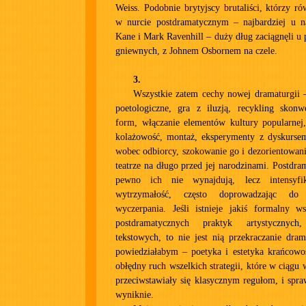
Weiss. Podobnie brytyjscy brutaliści, którzy ró
w nurcie postdramatycznym – najbardziej u n
Kane i Mark Ravenhill – duży dług zaciągnęli u
gniewnych, z Johnem Osbornem na czele.
3.
Wszystkie zatem cechy nowej dramaturgii –
poetologiczne, gra z iluzją, recykling skonw
form, włączanie elementów kultury popularnej, 
kolażowość, montaż, eksperymenty z dyskurse
wobec odbiorcy, szokowanie go i dezorientowan
teatrze na długo przed jej narodzinami. Postdra
pewno ich nie wynajdują, lecz intensyfi
wytrzymałość, często doprowadzając d
wyczerpania. Jeśli istnieje jakiś formalny 
postdramatycznych praktyk artystycznych
tekstowych, to nie jest nią przekraczanie dram
powiedziałabym – poetyka i estetyka krańcowo
obłędny ruch wszelkich strategii, które w ciągu w
przeciwstawiały się klasycznym regułom, i spra
wyniknie.