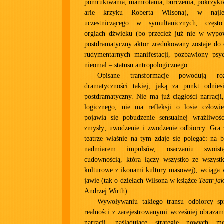
pomrukiwania, mamrotania, burczenia, pokrzyki
arie krzyku Roberta Wilsona), w najl
uczestniczącego w symultanicznych, często
orgiach dźwięku (bo przecież już nie w wypo
postdramatyczny aktor zredukowany zostaje do 
rudymentarnych manifestacji, pozbawiony psyc
nieomal – statusu antropologicznego.
Opisane transformacje powodują roz
dramatyczności takiej, jaką za punkt odniesi
postdramatyczny. Nie ma już ciągłości narracj
logicznego, nie ma refleksji o losie człowi
pojawia się pobudzenie sensualnej wrażliwoś
zmysły; uwodzenie i zwodzenie odbiorcy. Gra
teatrze właśnie na tym zdaje się polegać: na
nadmiarem impulsów, osaczaniu swoistą
cudownością, która łączy wszystko ze wszystk
kulturowe z ikonami kultury masowej), wciąga 
jawie (tak o dziełach Wilsona w książce
Teatr ja
Andrzej Wirth).
Wywoływaniu takiego transu odbiorcy spr
realności z zarejestrowanymi wcześniej obraza
narracji, naśladujące strategie nowych m