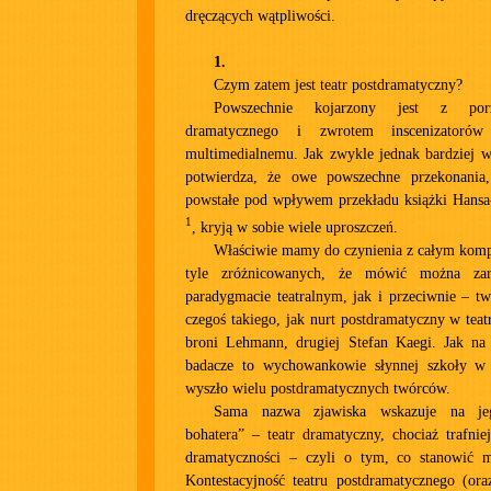
dręczących wątpliwości.
1.
Czym zatem jest teatr postdramatyczny?
Powszechnie kojarzony jest z porz
dramatycznego i zwrotem inscenizatoró
multimedialnemu. Jak zwykle jednak bardziej w
potwierdza, że owe powszechne przekonania
powstałe pod wpływem przekładu książki Hans
1
, kryją w sobie wiele uproszczeń.
Właściwie mamy do czynienia z całym komp
tyle zróżnicowanych, że mówić można z
paradygmacie teatralnym, jak i przeciwnie – tw
czegoś takiego, jak nurt postdramatyczny w teat
broni Lehmann, drugiej Stefan Kaegi. Jak na
badacze to wychowankowie słynnej szkoły w 
wyszło wielu postdramatycznych twórców.
Sama nazwa zjawiska wskazuje na je
bohatera” – teatr dramatyczny, chociaż trafni
dramatyczności – czyli o tym, co stanowić m
Kontestacyjność teatru postdramatycznego (or