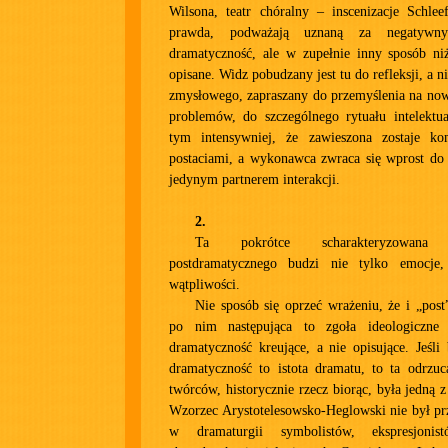
Wilsona, teatr chóralny – inscenizacje Schlee
prawda, podważają uznaną za negatywny
dramatyczność, ale w zupełnie inny sposób ni
opisane. Widz pobudzany jest tu do refleksji, a n
zmysłowego, zapraszany do przemyślenia na no
problemów, do szczególnego rytuału intelektu
tym intensywniej, że zawieszona zostaje ko
postaciami, a wykonawca zwraca się wprost do 
jedynym partnerem interakcji.
2.
Ta pokrótce scharakteryzowana 
postdramatycznego budzi nie tylko emocje,
wątpliwości.
Nie sposób się oprzeć wrażeniu, że i „post
po nim następująca to zgoła ideologiczne k
dramatyczność kreujące, a nie opisujące. Jeśl
dramatyczność to istota dramatu, to ta odrzu
twórców, historycznie rzecz biorąc, była jedną 
Wzorzec Arystotelesowsko-Heglowski nie był pr
w dramaturgii symbolistów, ekspresjonistó