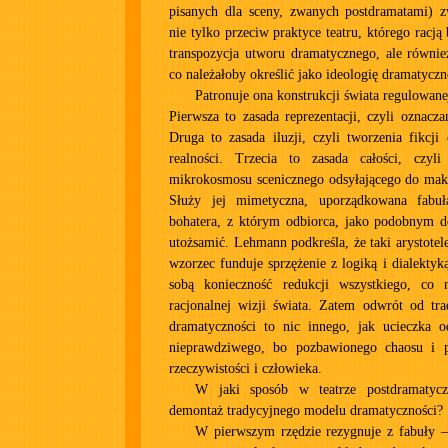
pisanych dla sceny, zwanych postdramatami) 
nie tylko przeciw praktyce teatru, którego racją 
transpozycja utworu dramatycznego, ale równie
co należałoby określić jako ideologię dramatyczn
Patronuje ona konstrukcji świata regulowane
Pierwsza to zasada reprezentacji, czyli oznacza
Druga to zasada iluzji, czyli tworzenia fikcji 
realności. Trzecia to zasada całości, czyli
mikrokosmosu scenicznego odsyłającego do mak
Służy jej mimetyczna, uporządkowana fabuł
bohatera, z którym odbiorca, jako podobnym do
utożsamić. Lehmann podkreśla, że taki arystote
wzorzec funduje sprzężenie z logiką i dialektyk
sobą konieczność redukcji wszystkiego, co 
racjonalnej wizji świata. Zatem odwrót od tr
dramatyczności to nic innego, jak ucieczka o
nieprawdziwego, bo pozbawionego chaosu i p
rzeczywistości i człowieka.
W jaki sposób w teatrze postdramatyc
demontaż tradycyjnego modelu dramatyczności?
W pierwszym rzędzie rezygnuje z fabuły –