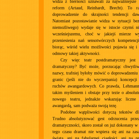
widza z bierności uznawali za najważniejsze 
reform (Artaud, Reinhardt, Brecht). To 
doprowadzenie do skrajności tendencji daw
Natomiast pozostawianie widza w sytuacji bez
niemożliwego) wydaje się w istocie czymś n
wcześniejszemu, choć w jakiejś mierze w
przeniesienia nań sensotwórczych kompetencji
biorąc, wśród wielu możliwości pojawia się i
odmowy takiej aktywności.
Czy więc teatr postdramatyczny jest 
dramatyczny? Być może, porzucając chwytli
nazwy, trafniej byłoby mówić o doprowadzeniu
granic (jeśli nie do wyczerpania) koncepcji
ruchów awangardowych. Co prawda, Lehmann 
takim myśleniem i obstaje przy tezie o absolut
nowego teatru, jednakże wskazując liczne
awangardą, sam podważa swoją tezę.
Podobne wątpliwości dotyczą tekstów dl
Trudno absolutyzować gest odrzucenia przez
dramatyczności, skoro został on już dokonany 
tego czasu dramat nie wspiera się ani na zasa
świata, ani na fabularnej ciągłości, ani na p