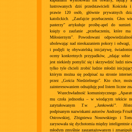
kapłanami wystosowali list otwarty, będący
lustrowanych dziś przedstawicieli Kościoła 
prawie 120 osób, głównie prywatnych dział
katolickich. „Zaufajcie przebaczeniu. Głos w
pasterzy” artykułuje prośbę-apel do sumień
księży o zaufanie „przebaczeniu, które 
Miłosiernym”. Powodowani odpowiedzialno
ubolewając nad nieokazaniem pokory i odwagi, n
i podjęli tę obywatelską inicjatywę, świadomi
oceny konkretnych przypadków, „zdając sobie 
jest niekiedy pomylić się i skrzywdzić ludzi nie
tylko tyle chcieli zrobić ludzie młodzi inicjując
którym można się podpisać na stronie interne
przez „Gościa Niedzielnego”. Kto chce, moż
zainteresowaniem odnajduję pod listem liczne z
Wszechwładność komunistycznego „Aparatu
mu czoła jednostka – w wiodącym tekście nu
zatytułowanym
T.w. „Jankowski”. Histo
podpisanym nazwiskami autorów Andrzeja Frisz
Ostrowskiej, Zbigniewa Nosowskiego i Toma
zarysowała się dychotomia między inteligentnie 
młodym zmyślnie zaszantażowanym i zmanipul