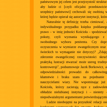
państwowym jej celem jest przejrzystość struktu
aby ludzie ci [czyli oficjalni przedstawici
urzędnicy państwowi] cechowali się osobistą w
której będzie opierał się autorytet instytucji, któ
Naturalnie tę definicję trzeba cieniować, 
indywidualnego przypadku księdza poddaneg
prawo – w imię jedności Kościoła – spodziewać
pokuty, czyli wyznania wynikającego z
swobodnego wyboru penitenta. Czy dop
oczyszczenia w wymiarze ewangelicznym oraz
świeckich to wymaganie nie dotyczy)? „Zdaję
zderzenie ewangelicznej rzeczywistości skr
praktyką lustracji stwarzać może szereg trudn
kontrowersji”, podsumowuje Jacek Borkowicz, al
odpowiedzialności prowadzi do całkowite
kłamstwie i braku szans na pojednanie
nauczycielami wiary. Nie wspominając już
Kościoła, którzy zacierają ręce z zadowole
obłudzie nielubianej instytucji i – niestety
niepodważalnymi argumentami potwierdzającymi 
Ludzie nieobojętni na przyszłość relacji os