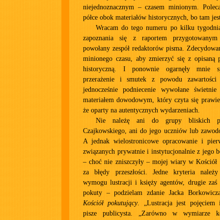
niejednoznacznym – czasem minionym. Polec
półce obok materiałów historycznych, bo tam jest
Wracam do tego numeru po kilku tygodni
zapoznania się z raportem przygotowanym 
powołany zespół redaktorów pisma. Zdecydowa
minionego czasu, aby zmierzyć się z opisaną 
historyczną. I ponownie ogarnęły mnie s
przerażenie i smutek z powodu zawartości 
jednocześnie podniecenie wywołane świetnie
materiałem dowodowym, który czyta się prawie j
że oparty na autentycznych wydarzeniach.
Nie należę ani do grupy bliskich prz
Czajkowskiego, ani do jego uczniów lub zawod
A jednak wielostronicowe opracowanie i pier
związanych prywatnie i instytucjonalnie z jego 
– choć nie zniszczyły – mojej wiary w Kościół
za błędy przeszłości. Jedne kryteria należ
wymogu lustracji i księży agentów, drugie zaś
pokuty – podzielam zdanie Jacka Borkowicza
Kościół pokutujący
. „Lustracja jest pojęciem 
pisze publicysta. „Zarówno w wymiarze k