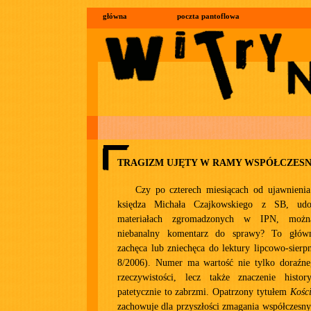
główna
poczta pantoflowa
TRAGIZM UJĘTY W RAMY WSPÓŁCZES
Czy po czterech miesiącach od ujawnienia
księdza Michała Czajkowskiego z SB, ud
materiałach zgromadzonych w IPN, możn
niebanalny komentarz do sprawy? To główn
zachęca lub zniechęca do lektury lipcowo-sierp
8/2006). Numer ma wartość nie tylko doraźn
rzeczywistości, lecz także znaczenie histor
patetycznie to zabrzmi. Opatrzony tytułem
Kości
zachowuje dla przyszłości zmagania współczesn