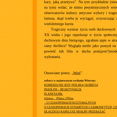
kary, jaką przeżywa”. Na tym przykładzie (nies
na tym) widać, że mimo pesymistycznych wiesz
obserwatorów kultury antyczne wybory i traged
lamusa, skąd trzeba je wyciągać, oczyszczając 
wieloletniego kurzu.
Tragiczny wymiar życia osób duchownych 
XX wieku i jego reperkusje w życiu społeczn
duchowym dnia bieżącego, zgrabnie ujęte w atr
ramy thrillera? Wygląda nieźle jako pomysł na
powieść lub film w duchu post(post?)mod
wykonania.
Omawiane pisma: „
Więź
”.
zobacz w najnowszym wydaniu Witryny:
KOMEDIA NIE JEST (POLSKĄ) KOBIETĄ
PASOLINI – REAKTYWACJA
PLANETA PRL
felieton__PiSarz i POeta
...O CZASOPISMACH KULTURALNYCH
O CZASOPISMACH OTWARTYCH I ZAMKNIĘTYCH, CZ
DLACZEGO KAPELUSZ MIAŁBY PRZERAŻAĆ