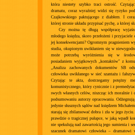
która niestety szybko traci ostrość. Czytają
dramatu, coraz wyraźniej widzi się ryzyko pod
Czajkowskiego paktującego z diabłem. I coraz
której stronie układu przypisać pychę, a której sł
Czy można tę długą współpracę wyjaśnić
młodego księdza, skoro przełożeni i przyjaciele 
jej konsekwencjami? Ogromnym pragnieniem wy
studia, okupionym uwikłaniem się w niewygodn
może potrzebą wyróżnienia się w środow
posiadaniem wyjątkowych „kontaktów” z komu
„Analiza zachowanych dokumentów SB ods
człowieka uwikłanego w sieć szantażu i fałszy
Czytając te akta, dostrzegamy potężny m
komunistycznego, który cynicznie i z premedytac
swych własnych celów, niszcząc ich moralnie i
podsumowaniu autorzy opracowania. Odżegnują
jedynie słusznych sądów nad księdzem Michałem
starają się zbilansować dobra i zła w jego życi
prawdzie o tragicznej pułapce, w jaką wpadł ko
nie spekulują nad zawartością jego sumienia i se
szacunek dramatowi człowieka – dramatowi 