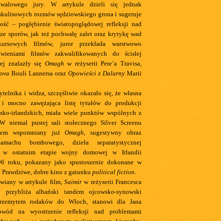
tiwalowego jury. W artykule dzieli się jednak
akulisowych rozmów sędziowskiego grona i sugeruje
ość – pogłębienie światopoglądowej refleksji nad
 ze sporów, jak też pochwałę zalet oraz krytykę wad
nkursowych filmów, juror przekłada warstwowo
wieniami filmów zakwalifikowanych do ścisłej
ej znalazły się
Omagh
w reżyserii Pete’a Travisa,
nova
Bouli Lannersa oraz
Opowieści z Dalarny
Marii
ytelnika i widza, szczęśliwie okazało się, że własna
a i mocno zawężająca listę tytułów do produkcji
jsko-irlandzkich, miała wiele punktów wspólnych z
 W niemal pustej sali stołecznego Silver Screenu
wiem wspomniany już
Omagh
, sugestywny obraz
zamachu bombowego, dzieła separatystycznej
w ostatnim etapie wojny domowej w Irlandii
6 roku, pokazany jako spustoszenie dokonane w
r. Prawdziwe, dobre kino z gatunku
political fiction
.
wiany w artykule film,
Saimir
w reżyserii Francesca
y przybliża albański tandem ojcowsko-synowski
przemytem rodaków do Włoch, stanowi dla Jana
owód na wyostrzenie refleksji nad problemami