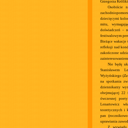
Grzegorza Króliki
Osobiście 
zachodniopomor
dziecięcymi kolo
mitu, wymagają
doświadczeń – r
festiwalowym per
Bieżące wakacje 
refleksji nad ko
zakończone udzi
zainteresowaniem 
Nie będę uk
Stanisławem L
Wyżyńskiego (
Za
na spotkania zw
dziennikarzy wy
obejmującej 22 
ówczesnej poety
Lenartowicz wł
teoretycznych i 
pan (rocznikow
uprawiania zawod
Z wywiadu 