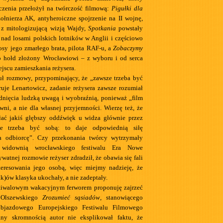
zenia przełożył na twórczość filmową:
Pigułki dla
ołnierza AK, antyheroiczne spojrzenie na II wojnę,
 z mitologizującą wizją Wajdy,
Spotkania
powstały
i nad losami polskich lotników w Anglii i częściowo
osy jego zmarłego brata, pilota RAF-u, a
Zobaczymy
 hołd złożony Wrocławiowi – z wyboru i od serca
jscu zamieszkania reżysera.
uł rozmowy, przypominający, że „zawsze trzeba być
ruje Lenartowicz, zadanie reżysera zawsze rozumiał
dnięcia ludzką uwagą i wyobraźnią, ponieważ „film
wni, a nie dla własnej przyjemności. Wierzę też, że
ać jakiś głębszy oddźwięk u widza głównie przez
ze trzeba być sobą: to daje odpowiednią siłę
a odbiorcę”. Czy przekonania twórcy wytrzymały
 widownią wrocławskiego festiwalu Era Nowe
atnej rozmowie reżyser zdradził, że obawia się fali
teresowania jego osobą, więc miejmy nadzieję, że
k)ów klasyka ukochały, a nie zadeptały.
stiwalowym wakacyjnym ferworem proponuję zajrzeć
 Olszewskiego
Zrozumieć sąsiadów
, stanowiącego
bjazdowego Europejskiego Festiwalu Filmowego
y skromnością autor nie eksplikował faktu, że