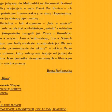
ągu jadącego do Małopolski na Krakowski Festiwal
olicy obejrzyjcie w maju Planet Doc Review – ich
 późniejsze filmowe wakacyjne stresy. Organizatorzy
ą swoją strategię repertuarową…
lbicielom – lub skazańcom – „lata w mieście”
ć kolejne odcinki wieloletniego „serialu” z udziałem
 (
Rozpustnika
zastąpili już
Piraci z Karaibów:
ka
w reżyserii Gore’a Verbinskiego, film w Stanach
uje inne hollywoodzkie superprodukcje). Dla nas
wało „wprowadzenie do lektury” w tekście Darka
 zabawie
, który wdzięcznie żegluje od jednej do
aktora. Jako namiastka niezaplanowanych w filmowym
 – niech wystarczy.
Beata Pieńkowska
 „
Kino
”.
 wydaniu Witryny:
(POLSKĄ) KOBIETĄ
YWACJA
a
H KULTURALNYCH
TWARTYCH I ZAMKNIĘTYCH, CZYLI O TYM, DLACZEGO