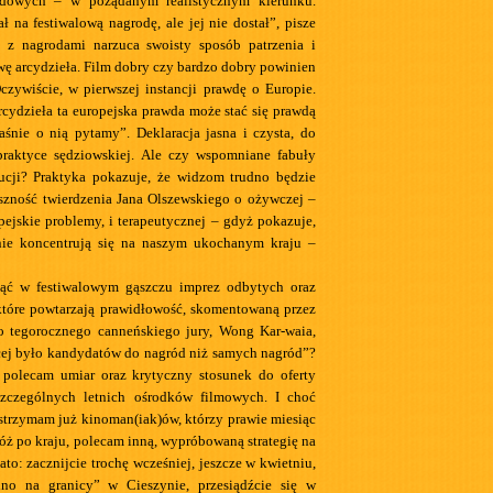
odowych – w pożądanym realistycznym kierunku.
ł na festiwalową nagrodę, ale jej nie dostał”, pisze
l z nagrodami narzuca swoisty sposób patrzenia i
wę arcydzieła. Film dobry czy bardzo dobry powinien
zywiście, w pierwszej instancji prawdę o Europie.
cydzieła ta europejska prawda może stać się prawdą
łaśnie o nią pytamy”. Deklaracja jasna i czysta, do
praktyce sędziowskiej. Ale czy wspomniane fabuły
bucji? Praktyka pokazuje, że widzom trudno będzie
szność twierdzenia Jana Olszewskiego o ożywczej –
pejskie problemy, i terapeutycznej – gdyż pokazuje,
nie koncentrują się na naszym ukochanym kraju –
nąć w festiwalowym gąszczu imprez odbytych oraz
tóre powtarzają prawidłowość, skomentowaną przez
o tegorocznego canneńskiego jury, Wong Kar-waia,
cej było kandydatów do nagród niż samych nagród”?
 polecam umiar oraz krytyczny stosunek do oferty
zczególnych letnich ośrodków filmowych. I choć
strzymam już kinoman(iak)ów, którzy prawie miesiąc
óż po kraju, polecam inną, wypróbowaną strategię na
ato: zacznijcie trochę wcześniej, jeszcze w kwietniu,
ino na granicy” w Cieszynie, przesiądźcie się w