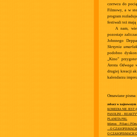
czerwcu do poci
Filmowy, a w st
program rozładuje
festiwali też maj
A nam, wie
pozostaje zalicza
Johnnego Deppa
Skrzynia umarla
podobno dyskont
„Kino” przygoto
Aresta
Odwaga w
drugiej kreacji 
kalendarzu imprez
Omawiane pisma:
zobacz w najnowszym
KOMEDIA NIE JEST 
PASOLINI – REAKT
PLANETA PRL
felieton__PiSarz i POet
...O CZASOPISMAC
O CZASOPISMACH O