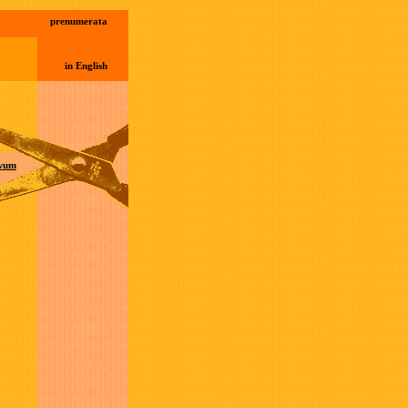
prenumerata
in English
wum