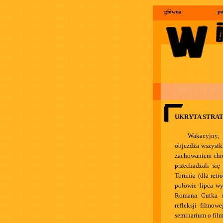
główna
po
UKRYTA STRA
Wakacyjny, 
objeżdża wszystki
zachowaniem chro
przechadzali się
Torunia (dla ret
połowie lipca w
Romana Gutka m
refleksji filmow
seminarium o fil