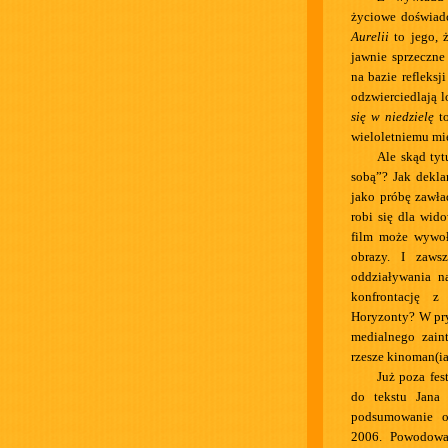
życiowe doświadc
Aurelii
to jego, ż
jawnie sprzeczne
na bazie refleksj
odzwierciedlają l
się w niedzielę
to
wieloletniemu mie
Ale skąd tyt
sobą”? Jak dekla
jako próbę zawła
robi się dla wido
film może wywoł
obrazy. I zaws
oddziaływania n
konfrontację z
Horyzonty? W pryw
medialnego zain
rzesze kinoman(ia
Już poza fe
do tekstu Jana
podsumowanie o
2006. Powodowan