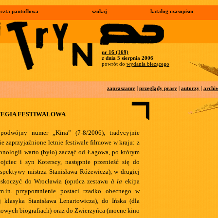
czta pantoflowa
szukaj
katalog czasopism
nr 16 (169)
z dnia 5 sierpnia 2006
powrót do
wydania bieżącego
zapraszamy
|
przeglądy prasy
|
autorzy
|
archi
TEGIA FESTIWALOWA
podwójny numer „Kina” (7-8/2006), tradycyjnie
e zaprzyjaźnione letnie festiwale filmowe w kraju: z
nologii warto (było) zacząć od Łagowa, po którym
 ojciec i syn Koterscy, następnie przenieść się do
rospektywy mistrza Stanisława Różewicza), w drugiej
yskoczyć do Wrocławia (oprócz zestawu
à la
ekipa
.in. przypomnienie postaci rzadko obecnego w
ej klasyka Stanisława Lenartowicza), do Ińska (dla
mowych biografiach) oraz do Zwierzyńca (mocne kino