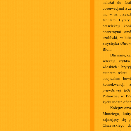
należał do fes
obserwacjami z z
mu – na przyszł
fabułami. Cytaty
preselekcji ko
obszernymi omó
czołówki, w któr
zwycięska
Ultra
Blom.
Dla mnie, cz
selekcja, szybk
włoskich i bryty
autorem tekstu.
obejrzałam bo
konsekwencji 
prawdziwej IRA
Północnej w 199
życiu rodzin ofia
Kolejny oma
Munziego, któr
zajmujący się 
Olszewskiego d