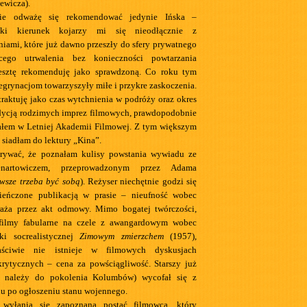
ewicza).
nie odważę się rekomendować jedynie Ińska –
ski kierunek kojarzy mi się nieodłącznie z
niami, które już dawno przeszły do sfery prywatnego
cego utrwalenia bez konieczności powtarzania
esztę rekomenduję jako sprawdzoną. Co roku tym
egrynacjom towarzyszyły miłe i przykre zaskoczenia.
traktuję jako czas wytchnienia w podróży oraz okres
ndycją rodzimych imprez filmowych, prawdopodobnie
ałem w Letniej Akademii Filmowej. Z tym większym
siadłam do lektury „Kina”.
rywać, że poznałam kulisy powstania wywiadu ze
enartowiczem, przeprowadzonym przez Adama
wsze trzeba być sobą
). Reżyser niechętnie godzi się
ieńczone publikacją w prasie – nieufność wobec
raża przez akt odmowy. Mimo bogatej twórczości,
filmy fabularne na czele z awangardowym wobec
ki socrealistycznej
Zimowym zmierzchem
(1957),
aściwie nie istnieje w filmowych dyskusjach
krytycznych – cena za powściągliwość. Starszy już
o należy do pokolenia Kolumbów) wycofał się z
u po ogłoszeniu stanu wojennego.
wyłania się zapoznana postać filmowca, który