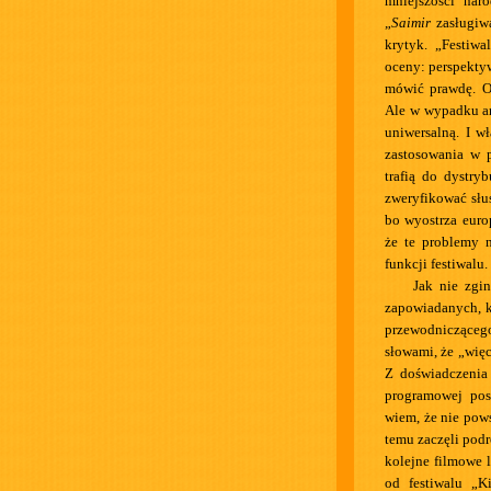
mniejszości nar
„
Saimir
zasługiwa
krytyk. „Festiwa
oceny: perspekty
mówić prawdę. Oc
Ale w wypadku ar
uniwersalną. I w
zastosowania w 
trafią do dystry
zweryfikować słu
bo wyostrza euro
że te problemy 
funkcji festiwalu.
Jak nie zgi
zapowiadanych, k
przewodnicząceg
słowami, że „wię
Z doświadczenia
programowej pos
wiem, że nie pow
temu zaczęli podr
kolejne filmowe l
od festiwalu „K