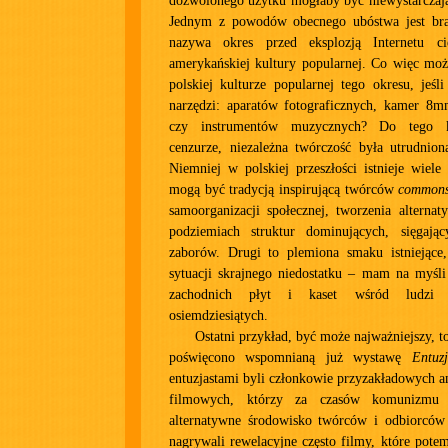
dozwolonego użytku mogłaby być niewystarcza
Jednym z powodów obecnego ubóstwa jest brak
nazywa okres przed eksplozją Internetu 
amerykańskiej kultury popularnej. Co więc mo
polskiej kulturze popularnej tego okresu, jeśl
narzędzi: aparatów fotograficznych, kamer 
czy instrumentów muzycznych? Do tego ku
cenzurze, niezależna twórczość była utrudnion
Niemniej w polskiej przeszłości istnieje wiele
mogą być tradycją inspirującą twórców
common
samoorganizacji społecznej, tworzenia alterna
podziemiach struktur dominujących, sięgają
zaborów. Drugi to plemiona smaku istniejące,
sytuacji skrajnego niedostatku – mam na myśli
zachodnich płyt i kaset wśród ludzi k
osiemdziesiątych.
Ostatni przykład, być może najważniejszy, to
poświęcono wspomnianą już wystawę
Entuzj
entuzjastami byli członkowie przyzakładowych 
filmowych, którzy za czasów komunizmu s
alternatywne środowisko twórców i odbiorców s
nagrywali rewelacyjne często filmy, które pote