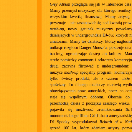
Grey Album
przegląda się jak w Internecie cała 
Mamy przemysł muzyczny, dla którego remiksy i
wszystkim kwestią finansową. Mamy artystę,
przyznaje – nie zastanawiał się nad kwestią pra
mash-up
, nowy gatunek muzyczny powołany
działających w undergroundzie DJ-ów, których n
amatorami. Mamy też działaczy, którzy nagłośnil
uniknąć rozgłosu Danger Mouse’a, pokazuje ona
tracimy, ograniczając dostęp do kultury. Ma
strefę pomiędzy
commons
i sektorem komercyj
drugi zaczyna flirtować z undergroundem
muzyce
mash-up
specjalny program. Komercyj
tylko świeży produkt, ale z czasem także 
spuścizny. To dlatego działaczy martwią wydłu
obowiązywania praw autorskich, przez co co
staje się wspólnym dobrem. Obecnie do s
przechodzą dzieła z początku zeszłego wieku. 
pojawiła się możliwość zremiksowania
Bir
monumentalnego filmu Griffitha o amerykańskie
DJ Spooky wyprodukował
Rebirth of a Nat
sprzed 100 lat, który zdaniem artysty pozw