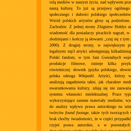
rolą mediów w naszym życiu, nad wpływem prawa
naszą kulturę. To już są przejawy ogólnego 
społecznego i słabości polskiego społeczeństw
Wśród polskich artystów głosy są podzielone
Zachodzie. Z jednej strony Zbigniew Hołdys um
wiadomość dla posiadaczy pirackich nagrań, w 
złodziejami i kończy ją słowami „czuj się z tym ź
2000). Z drugiej strony, w największym po
legalnymi mp3 artyści udostępniają kilkadziesią
Polski fandom, w tym fani
Gwiezdnych woj
produkcje filmowe, istnieje kilka przyk
rówieśniczej: słownik języka polskiego, słow
polska odnoga
Wikipedii
. Artyści, którzy 
analizują zagadnienia takie, jak charakter me
uwarunkowania kultury, zdają się nie zauważ
systemu własności intelektualnej. Prace t
wykorzystujące zastane materiały medialne, wy
do analizy wpływu prawa autorskiego na szt
twórców
found footage
, także tych tworzących 
brak choćby świadomości, że w części przypadkó
czyjeś prawa autorskie, a w pozostałych