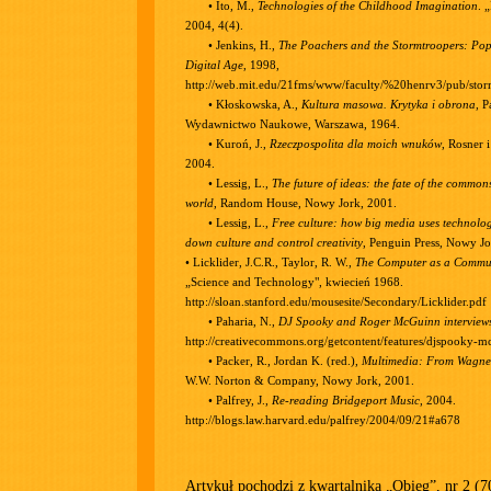
• Ito, M.,
Technologies of the Childhood Imagination
. 
2004, 4(4).
• Jenkins, H.,
The Poachers and the Stormtroopers: Popu
Digital Age
, 1998,
http://web.mit.edu/21fms/www/faculty/%20henrv3/pub/stor
• Kłoskowska, A.,
Kultura masowa. Krytyka i obrona
, 
Wydawnictwo Naukowe, Warszawa, 1964.
• Kuroń, J.,
Rzeczpospolita dla moich wnuków
, Rosner 
2004.
• Lessig, L.,
The future of ideas: the fate of the common
world
, Random House, Nowy Jork, 2001.
• Lessig, L.,
Free culture: how big media uses technolog
down culture and control creativity
, Penguin Press, Nowy Jo
• Licklider, J.C.R., Taylor, R. W.,
The Computer as a Commun
„Science and Technology", kwiecień 1968.
http://sloan.stanford.edu/mousesite/Secondary/Licklider.pdf
• Paharia, N.,
DJ Spooky and Roger McGuinn interview
http://creativecommons.org/getcontent/features/djspooky-m
• Packer, R., Jordan K. (red.),
Multimedia: From Wagner 
W.W. Norton & Company, Nowy Jork, 2001.
• Palfrey, J.,
Re-reading Bridgeport Music
, 2004.
http://blogs.law.harvard.edu/palfrey/2004/09/21#a678
Artykuł pochodzi z kwartalnika „
Obieg
”, nr 2 (