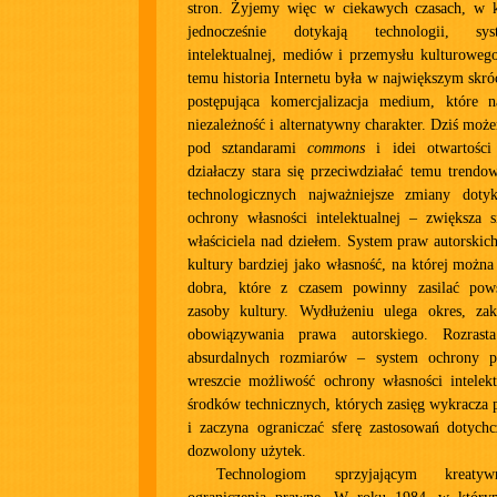
stron. Żyjemy więc w ciekawych czasach, w 
jednocześnie dotykają technologii, sy
intelektualnej, mediów i przemysłu kulturowego.
temu historia Internetu była w największym skró
postępująca komercjalizacja medium, które n
niezależność i alternatywny charakter. Dziś moż
pod sztandarami
commons
i idei otwartości 
działaczy stara się przeciwdziałać temu trend
technologicznych najważniejsze zmiany doty
ochrony własności intelektualnej – zwiększa s
właściciela nad dziełem. System praw autorskich
kultury bardziej jako własność, na której można
dobra, które z czasem powinny zasilać pows
zasoby kultury. Wydłużeniu ulega okres, zakr
obowiązywania prawa autorskiego. Rozras
absurdalnych rozmiarów – system ochrony pa
wreszcie możliwość ochrony własności intelek
środków technicznych, których zasięg wykracza 
i zaczyna ograniczać sferę zastosowań dotych
dozwolony użytek.
Technologiom sprzyjającym kreatyw