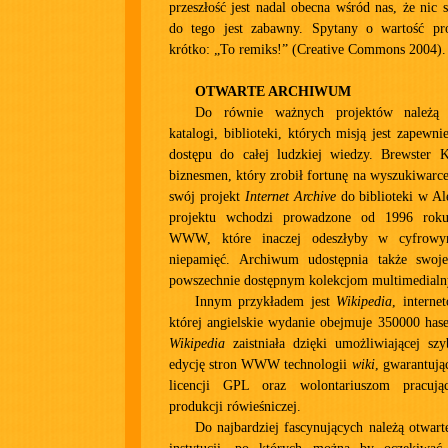
przeszłość jest nadal obecna wśród nas, że nic 
do tego jest zabawny. Spytany o wartość pr
krótko: „To remiks!” (Creative Commons 2004).
OTWARTE ARCHIWUM
Do równie ważnych projektów należą o
katalogi, biblioteki, których misją jest zapewn
dostępu do całej ludzkiej wiedzy. Brewster Ka
biznesmen, który zrobił fortunę na wyszukiwarc
swój projekt
Internet Archive
do biblioteki w Al
projektu wchodzi prowadzone od 1996 rok
WWW, które inaczej odeszłyby w cyfrow
niepamięć. Archiwum udostępnia także swoje
powszechnie dostępnym kolekcjom multimedial
Innym przykładem jest
Wikipedia
, interne
której angielskie wydanie obejmuje 350000 haseł
Wikipedia
zaistniała dzięki umożliwiającej sz
edycję stron WWW technologii
wiki
, gwarantując
licencji GPL oraz wolontariuszom pracuj
produkcji rówieśniczej.
Do najbardziej fascynujących należą otwart