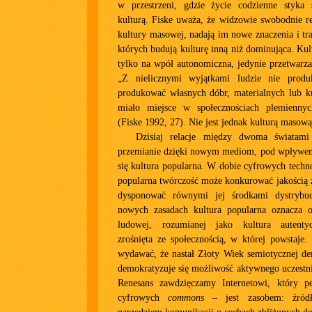
w przestrzeni, gdzie życie codzienne styka
kulturą. Fiske uważa, że widzowie swobodnie rei
kultury masowej, nadają im nowe znaczenia i tra
których budują kulturę inną niż dominująca. Kul
tylko na wpół autonomiczna, jedynie przetwarza
„Z nielicznymi wyjątkami ludzie nie prod
produkować własnych dóbr, materialnych lub ku
miało miejsce w społecznościach plemienny
(Fiske 1992, 27). Nie jest jednak kulturą masową
Dzisiaj relacje między dwoma światami 
przemianie dzięki nowym mediom, pod wpływem
się kultura popularna. W dobie cyfrowych techn
popularna twórczość może konkurować jakością 
dysponować równymi jej środkami dystrybucj
nowych zasadach kultura popularna oznacza o
ludowej, rozumianej jako kultura autentyc
zrośnięta ze społecznością, w której powstaje
wydawać, że nastał Złoty Wiek semiotycznej de
demokratyzuje się możliwość aktywnego uczestni
Renesans zawdzięczamy Internetowi, który p
cyfrowych
commons
– jest zasobem: źródł