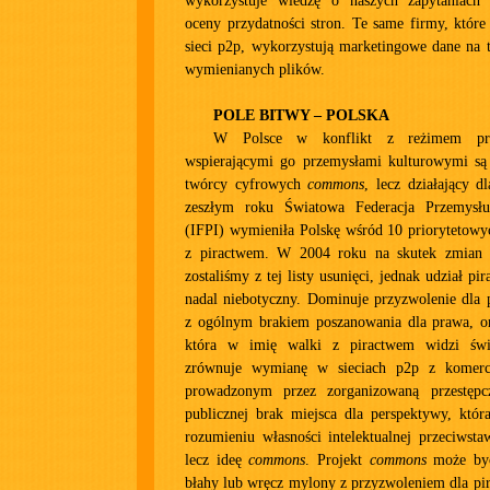
wykorzystuje wiedzę o naszych zapytaniach 
oceny przydatności stron. Te same firmy, które
sieci p2p, wykorzystują marketingowe dane na 
wymienianych plików.
POLE BITWY – POLSKA
W Polsce w konflikt z reżimem pra
wspierającymi go przemysłami kulturowymi są
twórcy cyfrowych
commons
, lecz działający d
zeszłym roku Światowa Federacja Przemysłu
(IFPI) wymieniła Polskę wśród 10 priorytetowy
z piractwem. W 2004 roku na skutek zmian
zostaliśmy z tej listy usunięci, jednak udział pi
nadal niebotyczny. Dominuje przyzwolenie dla 
z ogólnym brakiem poszanowania dla prawa, ora
która w imię walki z piractwem widzi świa
zrównuje wymianę w sieciach p2p z komer
prowadzonym przez zorganizowaną przestępc
publicznej brak miejsca dla perspektywy, któr
rozumieniu własności intelektualnej przeciwsta
lecz ideę
commons
. Projekt
commons
może być
błahy lub wręcz mylony z przyzwoleniem dla pir