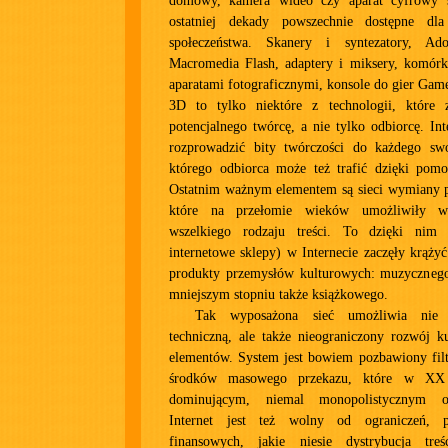
domowy, kamera wideo czy aparat cyfrowy s
ostatniej dekady powszechnie dostępne dla
społeczeństwa. Skanery i syntezatory, A
Macromedia Flash, adaptery i miksery, komó
aparatami fotograficznymi, konsole do gier Game
3D to tylko niektóre z technologii, które 
potencjalnego twórcę, a nie tylko odbiorcę. Int
rozprowadzić bity twórczości do każdego sw
którego odbiorca może też trafić dzięki pom
Ostatnim ważnym elementem są sieci wymiany pe
które na przełomie wieków umożliwiły 
wszelkiego rodzaju treści. To dzięki nim 
internetowe sklepy) w Internecie zaczęły krąży
produkty przemysłów kulturowych: muzyczneg
mniejszym stopniu także książkowego.
Tak wyposażona sieć umożliwia nie 
techniczną, ale także nieograniczony rozwój ku
elementów. System jest bowiem pozbawiony fil
środków masowego przekazu, które w XX 
dominującym, niemal monopolistycznym ob
Internet jest też wolny od ograniczeń, 
finansowych, jakie niesie dystrybucja tre