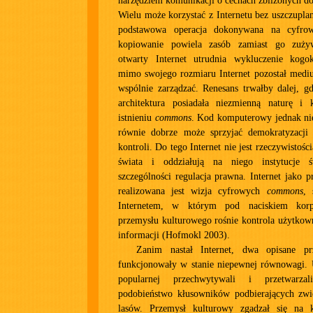
narzędziem komunikacji o cechach zbliżonych d
Wielu może korzystać z Internetu bez uszczupla
podstawowa operacja dokonywana na cyfro
kopiowanie powiela zasób zamiast go zużyw
otwarty Internet utrudnia wykluczenie kogo
mimo swojego rozmiaru Internet pozostał med
wspólnie zarządzać. Renesans trwałby dalej, 
architektura posiadała niezmienną naturę i ks
istnieniu
commons
. Kod komputerowy jednak nie
równie dobrze może sprzyjać demokratyzacji k
kontroli. Do tego Internet nie jest rzeczywistości
świata i oddziałują na niego instytucje
szczególności regulacja prawna. Internet jako p
realizowana jest wizja cyfrowych
commons
, 
Internetem, w którym pod naciskiem korp
przemysłu kulturowego rośnie kontrola użytkow
informacji (Hofmokl 2003).
Zanim nastał Internet, dwa opisane pr
funkcjonowały w stanie niepewnej równowagi. U
popularnej przechwytywali i przetwarza
podobieństwo kłusowników podbierających zwi
lasów. Przemysł kulturowy zgadzał się na 