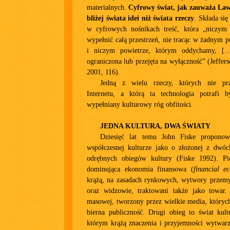
materialnych.
Cyfrowy świat, jak zauważa Lawr
bliżej świata idei niż świata rzeczy
. Składa się
w cyfrowych nośnikach treść, która „niczym 
wypełnić całą przestrzeń, nie tracąc w żadnym p
i niczym powietrze, którym oddychamy, [
ograniczona lub przejęta na wyłączność” (Jeffers
2001, 116).
Jedną z wielu rzeczy, których nie prz
Internetu, a którą ta technologia potrafi b
wypełniany kulturowy róg obfitości.
JEDNA KULTURA, DWA ŚWIATY
Dziesięć lat temu John Fiske propono
współczesnej kulturze jako o złożonej z dwó
odrębnych obiegów kultury (Fiske 1992). Pi
dominująca ekonomia finansowa (
financial e
krążą, na zasadach rynkowych, wytwory przem
oraz widzowie, traktowani także jako towar.
masowej, tworzony przez wielkie media, któryc
bierna publiczność. Drugi obieg to świat kult
którym krążą znaczenia i przyjemności wytwar