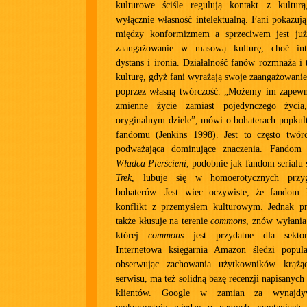
kulturowe ściśle regulują kontakt z kultur
wyłącznie własność intelektualną. Fani pokazuj
między konformizmem a sprzeciwem jest już 
zaangażowanie w masową kulturę, choć int
dystans i ironia. Działalność fanów rozmnaża i 
kulturę, gdyż fani wyrażają swoje zaangażowanie
poprzez własną twórczość. „Możemy im zapewni
zmienne życie zamiast pojedynczego życi
oryginalnym dziele”, mówi o bohaterach popkult
fandomu (Jenkins 1998). Jest to często twórc
podważająca dominujące znaczenia. Fandom f
Władca Pierścieni
, podobnie jak fandom serialu
Trek
, lubuje się w homoerotycznych przy
bohaterów. Jest więc oczywiste, że fandom
konflikt z przemysłem kulturowym. Jednak p
także kłusuje na terenie
commons
, znów wyłania 
której
commons
jest przydatne dla sektor
Internetowa księgarnia Amazon śledzi popul
obserwując zachowania użytkowników krążą
serwisu, ma też solidną bazę recenzji napisanych
klientów. Google w zamian za wynajdyw