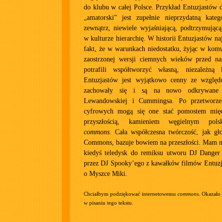
do klubu w całej Polsce. Przykład Entuzjastów 
„amatorski” jest zupełnie nieprzydatną kateg
zewnątrz, niewiele wyjaśniającą, podtrzymującą 
w kulturze hierarchię. W historii Entuzjastów n
fakt, że w warunkach niedostatku, żyjąc w komu
zaostrzonej wersji ciemnych wieków przed nas
potrafili współtworzyć własną, niezależną 
Entuzjastów jest wyjątkowo cenny ze względ
zachowały się i są na nowo odkrywane 
Lewandowskiej i Cummingsa. Po przetworz
cyfrowych mogą się one stać pomostem międz
przyszłością, kamieniem węgielnym pols
commons
. Cała współczesna twórczość, jak gł
Commons, bazuje bowiem na przeszłości. Mam na
kiedyś teledysk do remiksu utworu DJ Danger
przez DJ Spooky’ego z kawałków filmów Entuzj
o Myszce Miki.
Chciałbym podziękować internetowemu
commons
. Okazało
w pisaniu tego tekstu.