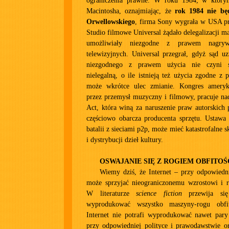
ograniczenia prawne. W roku 1984, w który
Macintosha, oznajmiając, że
rok 1984 nie bę
Orwellowskiego
, firma Sony wygrała w USA p
Studio filmowe Universal żądało delegalizacji 
umożliwiały niezgodne z prawem nagryw
telewizyjnych. Universal przegrał, gdyż sąd u
niezgodnego z prawem użycia nie czyni s
nielegalną, o ile istnieją też użycia zgodne z
może wkrótce ulec zmianie. Kongres ameryk
przez przemysł muzyczny i filmowy, pracuje 
Act, która winą za naruszenie praw autorskich
częściowo obarcza producenta sprzętu. Ustawa 
batalii z sieciami p2p, może mieć katastrofalne s
i dystrybucji dzieł kultury.
OSWAJANIE SIĘ Z ROGIEM OBFITOŚ
Wiemy dziś, że Internet – przy odpowiedni
może sprzyjać nieograniczonemu wzrostowi i r
W literaturze
science fiction
przewija się
wyprodukować wszystko maszyny-rogu obfi
Internet nie potrafi wyprodukować nawet pary
przy odpowiedniej polityce i prawodawstwie o