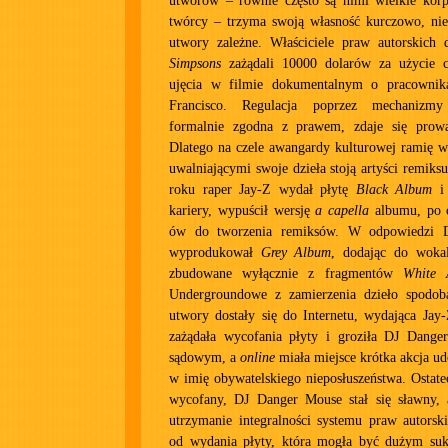
utworów – równie często są nimi wielkie korpo
twórcy – trzyma swoją własność kurczowo, niec
utwory zależne. Właściciele praw autorskich
Simpsons
zażądali 10000 dolarów za użycie c
ujęcia w filmie dokumentalnym o pracowni
Francisco. Regulacja poprzez mechanizm
formalnie zgodna z prawem, zdaje się prowa
Dlatego na czele awangardy kulturowej ramię w
uwalniającymi swoje dzieła stoją artyści remiks
roku raper Jay-Z wydał płytę
Black Album
i 
kariery, wypuścił wersję
a capella
albumu, po c
ów do tworzenia remiksów. W odpowiedzi 
wyprodukował
Grey Album
, dodając do woka
zbudowane wyłącznie z fragmentów
White 
Undergroundowe z zamierzenia dzieło spodob
utwory dostały się do Internetu, wydająca Ja
zażądała wycofania płyty i groziła DJ Dang
sądowym, a
online
miała miejsce krótka akcja ud
w imię obywatelskiego nieposłuszeństwa. Ostate
wycofany, DJ Danger Mouse stał się sławny,
utrzymanie integralności systemu praw autorski
od wydania płyty, która mogła być dużym suk