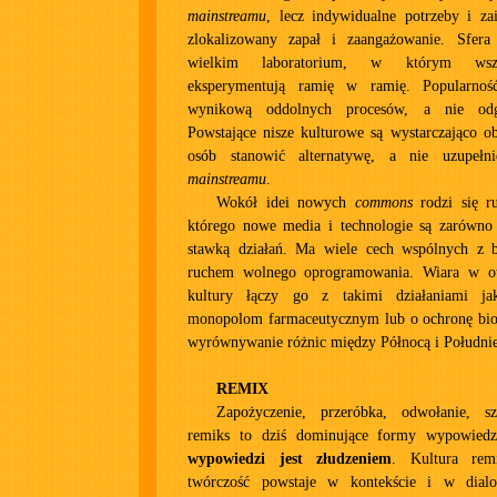
mainstreamu
, lecz indywidualne potrzeby i za
zlokalizowany zapał i zaangażowanie. Sfera 
wielkim laboratorium, w którym wszy
eksperymentują ramię w ramię. Popularnoś
wynikową oddolnych procesów, a nie odgó
Powstające nisze kulturowe są wystarczająco ob
osób stanowić alternatywę, a nie uzupełni
mainstreamu
.
Wokół idei nowych
commons
rodzi się ru
którego nowe media i technologie są zarówno 
stawką działań. Ma wiele cech wspólnych z 
ruchem wolnego oprogramowania. Wiara w ot
kultury łączy go z takimi działaniami j
monopolom farmaceutycznym lub o ochronę bio
wyrównywanie różnic między Północą i Południ
REMIX
Zapożyczenie, przeróbka, odwołanie, s
remiks to dziś dominujące formy wypowie
wypowiedzi jest złudzeniem
. Kultura rem
twórczość powstaje w kontekście i w dia