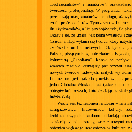
„profesjonalistów” i „amatorów”, przykładają
twórczości profesjonalnej. W programach taki
przesiewają masę amatorów tak długo, aż wył
tytułu profesjonalistów. Tymczasem w Internecie
ilu użytkowników, a list przebojów tyle, ile pl
Okazuje się, że „masa” jest pełna wyjątków i zj
Czasem znikąd wyłania się twórca, który natychm
czołówki stron internetowych. Tak było na p
Paksem, piszącym bloga mieszkańcem Bagdadu, kt
kolumnistą „Guardiana”. Jednak od napływu
wielkich mediów ważniejszy jest rozkwit nieza
nowych twórców ludowych, małych wytwórni
Internet nie jest, jak chcą niektórzy interpr
jedną Globalną Wioską – jest tysiącem takich 
obiegów kulturowych, które działając na skalę g
ludzką skalę.
Ważny jest też fenomen fandomu – fani nal
zaangażowanych kłusowników kultury. Zd
Jenkinsa przypadki fandomu odsłaniają obow
standardy: z jednej strony, wraz z nowymi med
obietnica większego uczestnictwa w kulturze, z 