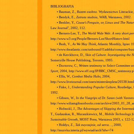
BIBLIOGRAFIA
• Bauman, Z.,
Razem osobno
. Wydawnictwo Literackie
• Bendyk, E.,
Zatruta studnia
, WAB, Warszawa, 2002.
• Benkler, Y.,
Coase's Penguin, or, Linux and The Natur
Law Journal", 2002, 112.
• Berners-Lee, T.,
The World Wide Web: A very short per
http://www.w3.org/People/Berners-Lee/ShortHistorv.html
• Bush, V.,
As We May Think
, Atlantic Monthly, lipiec 1
http://www.theatlantic.com/unbound/f1ashbks/computer/bu
• de Kerckhove, D.,
Skin of Culture. Inyestigating the 
Someryille House Publishing, Toronto, 1995.
• Doctorow, C.,
Written testimony to Select Committee 
Sport
, 2004, http://www.eff.org/IP/BBC_CMSC_testimony.
• Ellis, W.,
Combat Media Hubs
, 2004,
http://www.liveiournal.com/users/mistersleepless/20538.html
• Fiske, J.,
Understanding Popular Culture
, Routledge,
1992.
• Gibson, W.,
In the Visegrips of Dr. Satan (with Vanne
http://www.wiliamgibsonbooks.com/archive/2003_01_28_ar
• Hofmokl, J.,
The Advantages of Skipping the Intermed
T., Gudauskas, R., Muraszkiewicz, M.,
Mobile Technology f
Sustainable Growth
, MOST Press, Warszawa 2003, s. 122-1
• Hołdys, Z.,
Tak zwyczajnie, od serca…
, 2000,
http://muzvka.interia.pl/wywiad/arch?idw=74