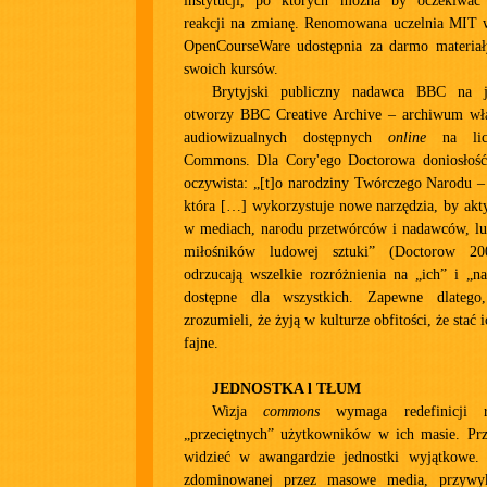
instytucji, po których można by oczekiwać
reakcji na zmianę. Renomowana uczelnia MIT 
OpenCourseWare udostępnia za darmo materia
swoich kursów.
Brytyjski publiczny nadawca BBC na j
otworzy BBC Creative Archive – archiwum wł
audiowizualnych dostępnych
online
na lice
Commons. Dla Cory'ego Doctorowa doniosłość
oczywista: „[t]o narodziny Twórczego Narodu – 
która […] wykorzystuje nowe narzędzia, by akt
w mediach, narodu przetwórców i nadawców, lu
miłośników ludowej sztuki” (Doctorow 20
odrzucają wszelkie rozróżnienia na „ich” i „na
dostępne dla wszystkich. Zapewne dlateg
zrozumieli, że żyją w kulturze obfitości, że stać ic
fajne.
JEDNOSTKA l TŁUM
Wizja
commons
wymaga redefinicji r
„przeciętnych” użytkowników w ich masie. Prz
widzieć w awangardzie jednostki wyjątkowe.
zdominowanej przez masowe media, przywyk