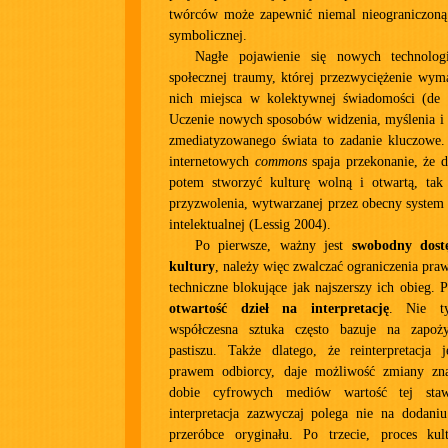
twórców może zapewnić niemal nieograniczoną 
symbolicznej.
Nagłe pojawienie się nowych technolog
społecznej traumy, której przezwyciężenie wym
nich miejsca w kolektywnej świadomości (de
Uczenie nowych sposobów widzenia, myślenia i 
zmediatyzowanego świata to zadanie kluczowe.
internetowych
commons
spaja przekonanie, że d
potem stworzyć kulturę wolną i otwartą, tak
przyzwolenia, wytwarzanej przez obecny system
intelektualnej (Lessig 2004).
Po pierwsze, ważny jest
swobodny dos
kultury
, należy więc zwalczać ograniczenia pra
techniczne blokujące jak najszerszy ich obieg. P
otwartość dzieł na interpretację
. Nie ty
współczesna sztuka często bazuje na zapoży
pastiszu. Także dlatego, że reinterpretacja
prawem odbiorcy, daje możliwość zmiany zna
dobie cyfrowych mediów wartość tej staw
interpretacja zazwyczaj polega nie na dodaniu
przeróbce oryginału. Po trzecie, proces kul