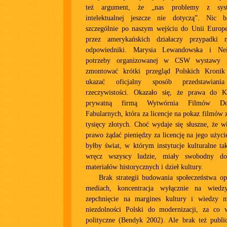
też argument, że „nas problemy z syst
intelektualnej jeszcze nie dotyczą”. Nic b
szczególnie po naszym wejściu do Unii Europe
przez amerykańskich działaczy przypadki 
odpowiedniki. Marysia Lewandowska i N
potrzeby organizowanej w CSW wystawy
zmontować krótki przegląd Polskich Kroni
ukazać oficjalny sposób przedstawiania
rzeczywistości. Okazało się, że prawa do 
prywatną firmą Wytwórnia Filmów Do
Fabularnych, która za licencje na pokaz filmów 
tysięcy złotych. Choć wydaje się słuszne, że wł
prawo żądać pieniędzy za licencję na jego użyci
byłby świat, w którym instytucje kulturalne t
wręcz wszyscy ludzie, miały swobodny do
materiałów historycznych i dzieł kultury.
Brak strategii budowania społeczeństwa o
mediach, koncentracja wyłącznie na wiedzy 
zepchnięcie na margines kultury i wiedzy 
niezdolności Polski do modernizacji, za co 
polityczne (Bendyk 2002). Ale brak też public