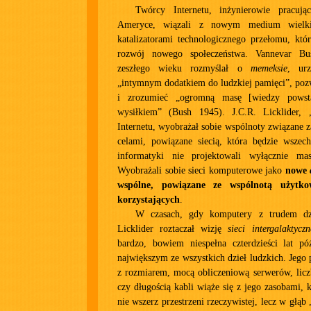
Twórcy Internetu, inżynierowie pracuj
Ameryce, wiązali z nowym medium wielkie
katalizatorami technologicznego przełomu, któ
rozwój nowego społeczeństwa. Vannevar B
zeszłego wieku rozmyślał o
memeksie
, ur
„intymnym dodatkiem do ludzkiej pamięci”, poz
i zrozumieć „ogromną masę [wiedzy powst
wysiłkiem” (Bush 1945). J.C.R. Licklider, „
Internetu, wyobrażał sobie wspólnoty związane z
celami, powiązane siecią, która będzie wszech
informatyki nie projektowali wyłącznie mas
Wyobrażali sobie sieci komputerowe jako
nowe
wspólne, powiązane ze wspólnotą użytk
korzystających
.
W czasach, gdy komputery z trudem dzi
Licklider roztaczał wizję
sieci intergalaktyczn
bardzo, bowiem niespełna czterdzieści lat póź
największym ze wszystkich dzieł ludzkich. Jego 
z rozmiarem, mocą obliczeniową serwerów, licz
czy długością kabli wiąże się z jego zasobami, k
nie wszerz przestrzeni rzeczywistej, lecz w głąb 