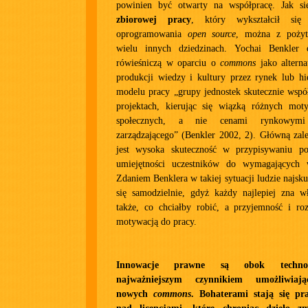
powinien być otwarty na współpracę. Jak s
zbiorowej pracy
, który wykształcił si
oprogramowania
open source
, można z poży
wielu innych dziedzinach. Yochai Benkler o
rówieśniczą w oparciu o
commons
jako alterna
produkcji wiedzy i kultury przez rynek lub hi
modelu pracy „grupy jednostek skutecznie wspó
projektach, kierując się wiązką różnych mot
społecznych, a nie cenami rynkowym
zarządzającego” (Benkler 2002, 2). Główną zal
jest wysoka skuteczność w przypisywaniu po
umiejętności uczestników do wymagających 
Zdaniem Benklera w takiej sytuacji ludzie najsku
się samodzielnie, gdyż każdy najlepiej zna wł
także, co chciałby robić, a przyjemność i ro
motywacją do pracy.
Innowacje prawne są obok technolo
najważniejszym czynnikiem umożliwiają
nowych
commons
. Bohaterami stają się pr