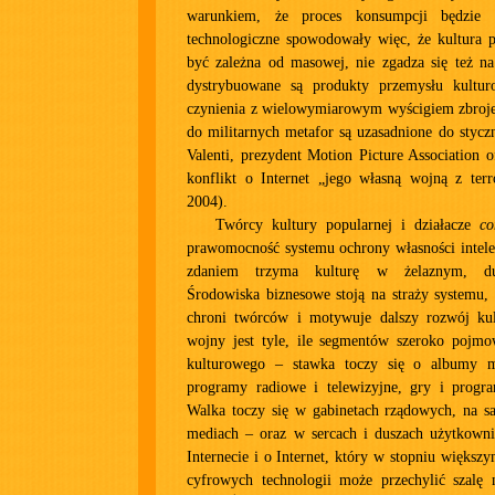
warunkiem, że proces konsumpcji będzie 
technologiczne spowodowały więc, że kultura p
być zależna od masowej, nie zgadza się też na
dystrybuowane są produkty przemysłu kult
czynienia z wielowymiarowym wyścigiem zbroje
do militarnych metafor są uzasadnione do stycz
Valenti, prezydent Motion Picture Association 
konflikt o Internet „jego własną wojną z ter
2004).
Twórcy kultury popularnej i działacze
c
prawomocność systemu ochrony własności intelek
zdaniem trzyma kulturę w żelaznym, du
Środowiska biznesowe stoją na straży systemu,
chroni twórców i motywuje dalszy rozwój kul
wojny jest tyle, ile segmentów szeroko pojm
kulturowego – stawka toczy się o albumy m
programy radiowe i telewizyjne, gry i prog
Walka toczy się w gabinetach rządowych, na s
mediach – oraz w sercach i duszach użytkown
Internecie i o Internet, który w stopniu większ
cyfrowych technologii może przechylić szalę