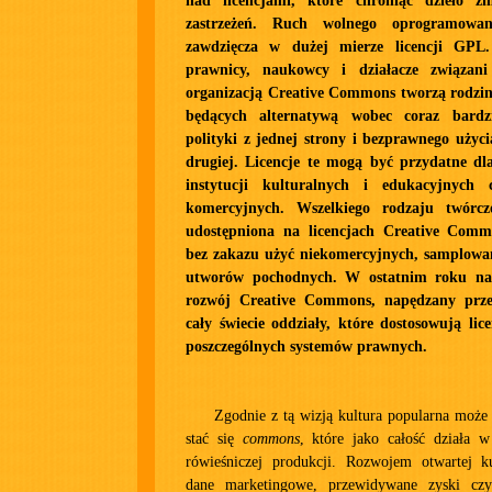
nad licencjami, które chroniąc dzieło zm
zastrzeżeń. Ruch wolnego oprogramowan
zawdzięcza w dużej mierze licencji GP
prawnicy, naukowcy i działacze związan
organizacją Creative Commons tworzą rodzin
będących alternatywą wobec coraz bardzi
polityki z jednej strony i bezprawnego użyci
drugiej. Licencje te mogą być przydatne dl
instytucji kulturalnych i edukacyjnych
komercyjnych. Wszelkiego rodzaju twórcz
udostępniona na licencjach Creative Com
bez zakazu użyć niekomercyjnych, samplowan
utworów pochodnych. W ostatnim roku nas
rozwój Creative Commons, napędzany prze
cały świecie oddziały, które dostosowują lice
poszczególnych systemów prawnych.
Zgodnie z tą wizją kultura popularna może 
stać się
commons
, które jako całość działa 
rówieśniczej produkcji. Rozwojem otwartej ku
dane marketingowe, przewidywane zyski czy