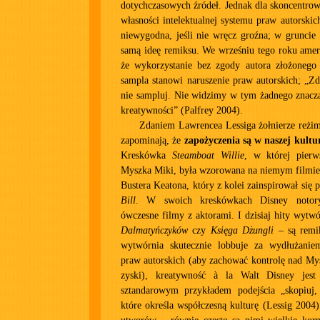
dotychczasowych źródeł. Jednak dla skoncentro
własności intelektualnej systemu praw autorskic
niewygodna, jeśli nie wręcz groźna; w gruncie
samą ideę remiksu. We wrześniu tego roku amer
że wykorzystanie bez zgody autora złożonego
sampla stanowi naruszenie praw autorskich; „Zd
nie sampluj. Nie widzimy w tym żadnego znaczą
kreatywności” (Palfrey 2004).
Zdaniem Lawrencea Lessiga żołnierze reżi
zapominają, że
zapożyczenia są w naszej kultu
Kreskówka
Steamboat Willie
, w której pierw
Myszka Miki, była wzorowana na niemym filmi
Bustera Keatona, który z kolei zainspirował się 
Bill
. W swoich kreskówkach Disney notory
ówczesne filmy z aktorami. I dzisiaj hity wytw
Dalmatyńczyków
czy
Księga Dżungli
– są remi
wytwórnia skutecznie lobbuje za wydłużanie
praw autorskich (aby zachować kontrolę nad Mys
zyski), kreatywność à la Walt Disney jest
sztandarowym przykładem podejścia „skopiuj,
które określa współczesną kulturę (Lessig 2004)