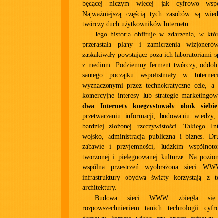
będącej niczym więcej jak cyfrowo wspo
Najważniejszą częścią tych zasobów są wied
twórczy duch użytkowników Internetu.
Jego historia obfituje w zdarzenia, w któ
przerastała plany i zamierzenia wizjoner
zaskakiwały powstające poza ich laboratoriami s
z medium. Podziemny ferment twórczy, oddol
samego początku współistniały w Internec
wyznaczonymi przez technokratyczne cele, a
komercyjne interesy lub strategie marketingo
dwa Internety koegzystowały obok siebie
przetwarzaniu informacji, budowaniu wiedzy, 
bardziej złożonej rzeczywistości. Takiego Int
wojsko, administracja publiczna i biznes. Dru
zabawie i przyjemności, ludzkim wspólnot
tworzonej i pielęgnowanej kulturze. Na poziom
wspólna przestrzeń wyobrażona sieci W
infrastruktury obydwa światy korzystają z t
architektury.
Budowa sieci WWW zbiegła si
rozpowszechnieniem tanich technologii cyf