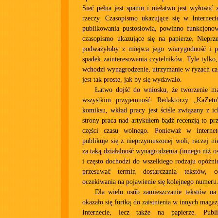
Sieć pełna jest spamu i niełatwo jest wyłowić 
rzeczy. Czasopismo ukazujące się w Internec
publikowania pustosłowia, powinno funkcjonow
czasopismo ukazujące się na papierze. Nieprze
podważyłoby z miejsca jego wiarygodność i p
spadek zainteresowania czytelników. Tyle tylko
wchodzi wynagrodzenie, utrzymanie w ryzach ca
jest tak proste, jak by się wydawało.
Łatwo dojść do wniosku, że tworzenie m
wszystkim przyjemność. Redaktorzy „KaZetu
komiksu, wkład pracy jest ściśle związany z ic
strony praca nad artykułem bądź recenzją to prz
części czasu wolnego. Ponieważ w intern
publikuje się z nieprzymuszonej woli, raczej n
za taką działalność wynagrodzenia (innego niż os
i często dochodzi do wszelkiego rodzaju opóźni
przesuwać termin dostarczania tekstów, 
oczekiwania na pojawienie się kolejnego numeru
Dla wielu osób zamieszczanie tekstów n
okazało się furtką do zaistnienia w innych maga
Internecie, lecz także na papierze. Publ