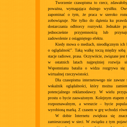
Tworzenie czasopisma to rzecz, zdawałoby
poważna, wymagająca dużego wysiłku. Ow
zapominać o tym, że praca w szeroko roz
zobowiązuje. Nie tylko do dążenia ku prawdz
dostarczania odbiorcy rozrywki. Jednakże p
jednocześnie przyjemnością lub przynaj
zadowolenie z osiągniętego efektu.
Kiedy mowa o mediach, nieodłącznym ich h
o oglądalność”. Taką walkę toczą między sobą s
stacje radiowe, prasa. Oczywiście, związane jest 
w ostatnich latach najprężniej rozwija s
Wspomniana batalia o widza rozgrywa się
wirtualnej rzeczywistości.
Dla czasopisma internetowego nie zawsze 
wskaźnik oglądalności, który można zami
potencjalnego reklamodawcy. W wielu przyp
prostu o bycie zauważonym. Kolejnym etapem mo
rozpoznawalnym, a wreszcie – bycie popu
wyrobioną marką. Z czasem w grę wchodzi równi
W dobie Internetu zwiększa się znacze
zamieszczanej w sieci. W związku z tym pojawi