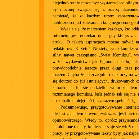
niejednokrotnie może być wystarczająco silnym
by mocniej związać się z branżą dziennika
pamiętać, że za każdym razem zaprezentowa
publiczności jest zbieraniem kolejnego cennego 
Wydaje się, że marzeniem każdego, kto odda
Internetu, jest doczekać dnia, gdy któryś z n
druku. O takich aspiracjach można mówić t
redaktorów „KaZetu”. Niestety, rynek komiksowy
silny, nawet czasopismo „Świat Komiksu”, w
ważne wydawnictwo jak Egmont, upadło, tak 
prawdopodobnie jeszcze przez długi czas po
marzeń. Chyba że poszczególni redaktorzy na wła
się dotrzeć do już istniejących, drukowanych c
łamach uda im się podzielić swoim zdaniem 
rozumianego komiksu. Jeśli jednak tak się nie 
doskonalić umiejętności, a zarazem spełniać się –
Podsumowując, przygotowywanie internet
nie jest zadaniem łatwym, zwłaszcza jeśli prete
opiniotwórczego. Wtedy to, oprócz przyjemnoś
na ulubione tematy, konieczne staje się włożeni
pracy, by przygotowywane teksty były jak najbar