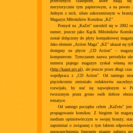
przeróżnych czasopism, które zdają si
merytorycznie tym papierowym, a na pewno z
Jednym z nich, silnie zakorzenionym w branży
Magazyn Miłośników Komiksu „KZ”.
Pomysł na „KaZet” narodził się w 2002 ro
numer, jeszcze jako Kącik Miłośników Komik
został dołączony do płyty kompaktowej magaz
Jako element „Action Maga” „KZ” ukazał się tylk
dostępny na płycie „CD Action” – magazy
komputerom. Tymczasem nazwa periodyku uleg
numeru piątego magazyn zyskał własną str
(
http://kazet.prv.pl
), ale jeszcze przez długi cz
współpraca z „CD Action”. Od tamtego mo
pięciokrotnie zmieniało redaktorów naczelny
rozwijało, by stać się największym w P
tworzonym przez grono osób dobrze obezn
tematyce.
Od samego początku celem „KaZetu” jest
propagowanie komiksu. Z biegiem lat magazy
medium opiniotwórczym w swojej branży; star
zapominać o związanej z tym faktem odpowiedz
upowszechnienia Internetu pisanie nabiera 