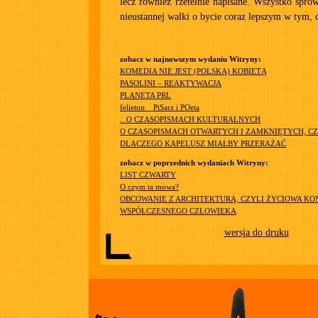
lecz również rzetelnie napisane. Wszystko spro
nieustannej walki o bycie coraz lepszym w tym, c
zobacz w najnowszym wydaniu Witryny:
KOMEDIA NIE JEST (POLSKĄ) KOBIETĄ
PASOLINI – REAKTYWACJA
PLANETA PRL
felieton__PiSarz i POeta
...O CZASOPISMACH KULTURALNYCH
O CZASOPISMACH OTWARTYCH I ZAMKNIĘTYCH, CZ
DLACZEGO KAPELUSZ MIAŁBY PRZERAŻAĆ
zobacz w poprzednich wydaniach Witryny:
LIST CZWARTY
O czym ta mowa?
OBCOWANIE Z ARCHITEKTURĄ, CZYLI ŻYCIOWA KO
WSPÓŁCZESNEGO CZŁOWIEKA
wersja do druku