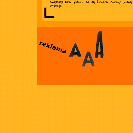
częściej nie, grunt, że są ludzie, którzy piszą,
czytają.