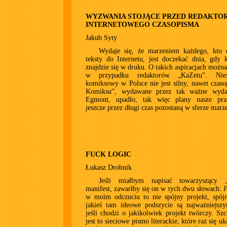
WYZWANIA STOJĄCE PRZED REDAKTO
INTERNETOWEGO CZASOPISMA
Jakub Syty
Wydaje się, że marzeniem każdego, kto 
teksty do Internetu, jest doczekać dnia, gdy 
znajdzie się w druku. O takich aspiracjach możn
w przypadku redaktorów „KaZetu”. Nies
komiksowy w Polsce nie jest silny, nawet czas
Komiksu”, wydawane przez tak ważne wyda
Egmont, upadło, tak więc plany nasze pra
jeszcze przez długi czas pozostaną w sferze marz
FUCK LOGIC
Łukasz Drobnik
Jeśli miałbym napisać towarzyszący „I
manifest, zawarłby się on w tych dwu słowach:
F
w moim odczuciu to nie spójny projekt, spójn
jakieś tam ideowe podszycie są najważniejszy
jeśli chodzi o jakikolwiek projekt twórczy. Szcz
jest to sieciowe pismo literackie, które raz się uk