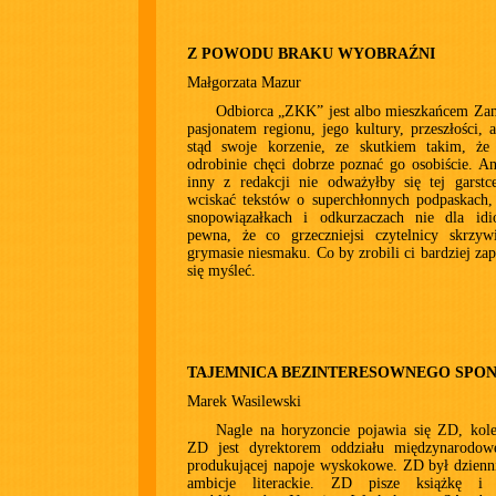
Z POWODU BRAKU WYOBRAŹNI
Małgorzata Mazur
Odbiorca „ZKK” jest albo mieszkańcem Zam
pasjonatem regionu, jego kultury, przeszłości,
stąd swoje korzenie, ze skutkiem takim, ż
odrobinie chęci dobrze poznać go osobiście. Ani
inny z redakcji nie odważyłby się tej garstc
wciskać tekstów o superchłonnych podpaskach,
snopowiązałkach i odkurzaczach nie dla idi
pewna, że co grzeczniejsi czytelnicy skrzyw
grymasie niesmaku. Co by zrobili ci bardziej zap
się myśleć.
TAJEMNICA BEZINTERESOWNEGO SPO
Marek Wasilewski
Nagle na horyzoncie pojawia się ZD, kole
ZD jest dyrektorem oddziału międzynarodowe
produkującej napoje wyskokowe. ZD był dzienn
ambicje literackie. ZD pisze książkę i 