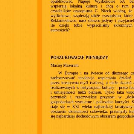
opublikować. Napoje Wyskokowe SA bezi
wspierają lokalną kulturę i chcą o tym p
czytelników czasopisma C. Niech wiedzą, że 
wyskokowe, wspierają także czasopismo, które 
Reklamodawco, nasz zbawco jedyny i przyjaciel
ile dzięki tobie wypłaciliśmy skromnych
autorskich?
POSZUKIWACZE PIENIĘDZY
Maciej Mazerant
W Europie i na świecie od dłuższego c
zaobserwować tendencje wspierania działań
przez kreatywną myśl twórczą, a także działań 
realizowanych w instytucjach kultury – przez f
i umiejętności ludzi biznesu. Tylko taka wsp
przynieść i rzeczywiście przynosi w „doś
gospodarkach wymierne i policzalne korzyści. S
staje się w XXI wieku najbardziej kreatywn
obszarem działalności człowieka, przemysły ku
się najbardziej dochodowym obszarem gospodark