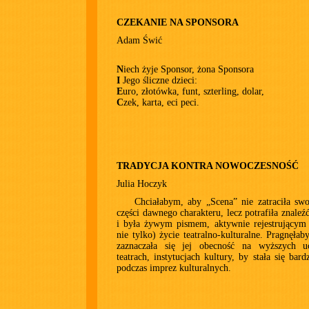
CZEKANIE NA SPONSORA
Adam Świć
N
iech żyje Sponsor, żona Sponsora
I
Jego śliczne dzieci:
E
uro, złotówka, funt, szterling, dolar,
C
zek, karta, eci peci.
TRADYCJA KONTRA NOWOCZESNOŚĆ
Julia Hoczyk
Chciałabym, aby „Scena” nie zatraciła swoj
części dawnego charakteru, lecz potrafiła znaleź
i była żywym pismem, aktywnie rejestrującym 
nie tylko) życie teatralno-kulturalne. Pragnęłab
zaznaczała się jej obecność na wyższych u
teatrach, instytucjach kultury, by stała się bar
podczas imprez kulturalnych.