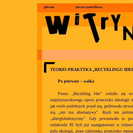
główna
poczta pantoflowa
TEORIO-PRAKTYKA „RECYKLINGU IDEI
Po pierwsze – walka
Pismo „Recykling Idei” rodziło się w
międzynarodowego oporu przeciwko ideologii ne
jak wiele podobnych przed nią, próbowała utrwal
nią „nie ma alternatywy”. Ruch ten późnie
„alterglobalistyczny”. Gdy powstawało to pi
redaktorki RI byli już zaangażowani w różnoro
polu ekologii, praw człowieka, przeciwko repr