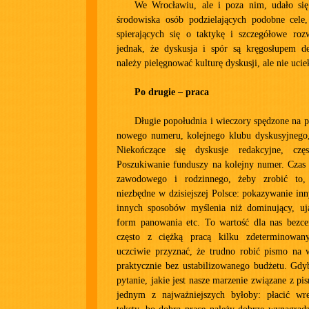
We Wrocławiu, ale i poza nim, udało się
środowiska osób podzielających podobne cele,
spierających się o taktykę i szczegółowe roz
jednak, że dyskusja i spór są kręgosłupem de
należy pielęgnować kulturę dyskusji, ale nie uci
Po drugie – praca
Długie popołudnia i wieczory spędzone na p
nowego numeru, kolejnego klubu dyskusyjnego, 
Niekończące się dyskusje redakcyjne, częs
Poszukiwanie funduszy na kolejny numer. Czas
zawodowego i rodzinnego, żeby zrobić to
niezbędne w dzisiejszej Polsce: pokazywanie in
innych sposobów myślenia niż dominujący, uj
form panowania etc. To wartość dla nas bezcen
często z ciężką pracą kilku zdeterminowan
uczciwie przyznać, że trudno robić pismo na
praktycznie bez ustabilizowanego budżetu. Gdy
pytanie, jakie jest nasze marzenie związane z p
jednym z najważniejszych byłoby: płacić wr