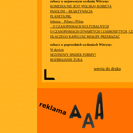
zobacz w najnowszym wydaniu Witryny:
KOMEDIA NIE JEST (POLSKĄ) KOBIETĄ
PASOLINI – REAKTYWACJA
PLANETA PRL
felieton__PiSarz i POeta
...O CZASOPISMACH KULTURALNYCH
O CZASOPISMACH OTWARTYCH I ZAMKNIĘTYCH, CZ
DLACZEGO KAPELUSZ MIAŁBY PRZERAŻAĆ
zobacz w poprzednich wydaniach Witryny:
W skrócie
SEZONOWY SPADEK FORMY?
ROZBRAJANIE ŻUKA
wersja do druku