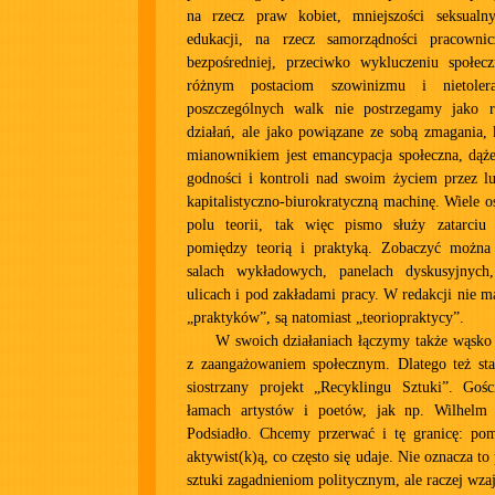
na rzecz praw kobiet, mniejszości seksualn
edukacji, na rzecz samorządności pracownic
bezpośredniej, przeciwko wykluczeniu społec
różnym postaciom szowinizmu i nietolera
poszczególnych walk nie postrzegamy jako r
działań, ale jako powiązane ze sobą zmagania,
mianownikiem jest emancypacja społeczna, dąże
godności i kontroli nad swoim życiem przez l
kapitalistyczno-biurokratyczną machinę. Wiele o
polu teorii, tak więc pismo służy zatarciu 
pomiędzy teorią i praktyką. Zobaczyć można
salach wykładowych, panelach dyskusyjnych
ulicach i pod zakładami pracy. W redakcji nie m
„praktyków”, są natomiast „teoriopraktycy”.
W swoich działaniach łączymy także wąsko
z zaangażowaniem społecznym. Dlatego też sta
siostrzany projekt „Recyklingu Sztuki”. Goś
łamach artystów i poetów, jak np. Wilhelm 
Podsiadło. Chcemy przerwać i tę granicę: pomi
aktywist(k)ą, co często się udaje. Nie oznacza 
sztuki zagadnieniom politycznym, ale raczej wzaj