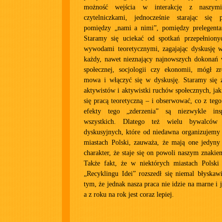
możność wejścia w interakcję z naszymi
czytelniczkami, jednocześnie starając się 
pomiędzy „nami a nimi”, pomiędzy prelegenta
Staramy się uciekać od spotkań przepełnion
wywodami teoretycznymi, zagajając dyskusję w
każdy, nawet nieznający najnowszych dokonań w
społecznej, socjologii czy ekonomii, mógł 
mowa i włączyć się w dyskusję. Staramy się 
aktywistów i aktywistki ruchów społecznych, jak
się pracą teoretyczną – i obserwować, co z teg
efekty tego „zderzenia” są niezwykle ins
wszystkich. Dlatego też wielu bywalców
dyskusyjnych, które od niedawna organizujemy
miastach Polski, zauważa, że mają one jedyn
charakter, że staje się on powoli naszym znak
Także fakt, że w niektórych miastach Polsk
„Recyklingu Idei” rozszedł się niemal błyskaw
tym, że jednak nasza praca nie idzie na marne i 
a z roku na rok jest coraz lepiej.