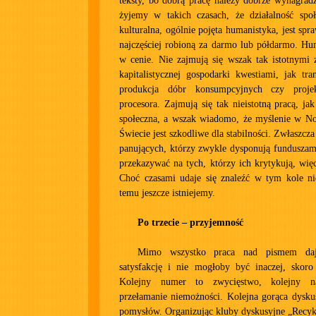
teksty, bo dobrą pracę należy dobrze wynagradza
żyjemy w takich czasach, że działalność społe
kulturalna, ogólnie pojęta humanistyka, jest spr
najczęściej robioną za darmo lub półdarmo. Hum
w cenie. Nie zajmują się wszak tak istotnymi 
kapitalistycznej gospodarki kwestiami, jak tran
produkcja dóbr konsumpcyjnych czy proje
procesora. Zajmują się tak nieistotną pracą, jak
społeczna, a wszak wiadomo, że myślenie w 
Świecie jest szkodliwe dla stabilności. Zwłaszcz
panujących, którzy zwykle dysponują funduszami,
przekazywać na tych, którzy ich krytykują, wię
Choć czasami udaje się znaleźć w tym kole nie
temu jeszcze istniejemy.
Po trzecie – przyjemność
Mimo wszystko praca nad pismem da
satysfakcję i nie mogłoby być inaczej, skoro
Kolejny numer to zwycięstwo, kolejny na
przełamanie niemożności. Kolejna gorąca dysku
pomysłów. Organizując kluby dyskusyjne „Recyk