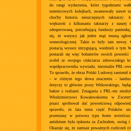
do rangi wydarzenia, które tygodniami wał
tasiemcowych kolejkach, awansowały nawet tak
choćby historia nieszczęsnych taksiarzy: k
większość z kilkunastu taksiarzy z naszej m
zdesperowaną, potrzebującą funduszy panienkę
się, że wszyscy jak jeden mąż muszą zgłosi
wenerologicznej. Takie to były tam newsy. C
postacią wysoce intrygującą, wiedzieli o tym W
postarali się więc bohaterów swoich powieści 
zrobił ze swojego cinkciarza zdewociałego kr
współpracownika wywiadu, nieomalże PRL-ows
To sprawiło, że obraz Polski Ludowej zamienił i
– w różnym tego słowa znaczeniu – landsza
dotyczy to głównie prozy Witkowskiego, będ
bakier z realiami. Zmagania z PRL-em niezbyt
Włodzimierzowi Kowalewskiemu w
Excentr
pisarz spróbował dać powieściową odpowied
sprawiło, że lata temu część Polaków szcz
przemiany w potwora typu
homo sovieticus
antidotum była tęsknota za Zachodem, swing i 
Okazuje się, że zamiast poważnych rozliczeń (