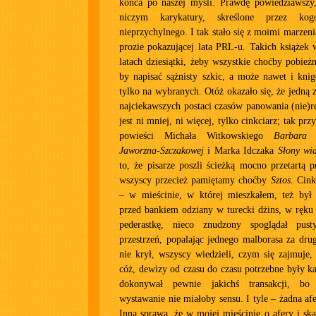
końca po naszej myśli. Prawdę powiedziawszy
niczym karykatury, skreślone przez k
nieprzychylnego. I tak stało się z moimi marzeni
prozie pokazującej lata PRL-u. Takich książek 
latach dziesiątki, żeby wszystkie choćby pobież
by napisać sążnisty szkic, a może nawet i knig
tylko na wybranych. Otóż okazało się, że jedną 
najciekawszych postaci czasów panowania (nie)r
jest ni mniej, ni więcej, tylko cinkciarz; tak pr
powieści Michała Witkowskiego
Barbara 
Jaworzna-Szczakowej
i Marka Idczaka
Słony wia
to, że pisarze poszli ścieżką mocno przetartą
wszyscy przecież pamiętamy choćby
Sztos
. Cink
– w mieścinie, w której mieszkałem, też był
przed bankiem odziany w turecki dżins, w ręku
pederastkę, nieco znudzony spoglądał pu
przestrzeń, popalając jednego malborasa za drug
nie krył, wszyscy wiedzieli, czym się zajmuje, 
cóż, dewizy od czasu do czasu potrzebne były 
dokonywał pewnie jakichś transakcji, bo 
wystawanie nie miałoby sensu. I tyle – żadna afe
Inna sprawa, że w mojej mieścinie o afery i ska