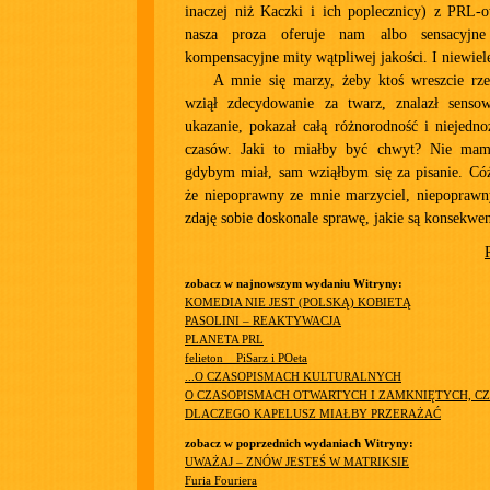
inaczej niż Kaczki i ich poplecznicy) z PRL-o
nasza proza oferuje nam albo sensacyjne 
kompensacyjne mity wątpliwej jakości. I niewiel
A mnie się marzy, żeby ktoś wreszcie rz
wziął zdecydowanie za twarz, znalazł senso
ukazanie, pokazał całą różnorodność i niejedn
czasów. Jaki to miałby być chwyt? Nie mam 
gdybym miał, sam wziąłbym się za pisanie. Cóż
że niepoprawny ze mnie marzyciel, niepoprawny
zdaję sobie doskonale sprawę, jakie są konsekwe
zobacz w najnowszym wydaniu Witryny:
KOMEDIA NIE JEST (POLSKĄ) KOBIETĄ
PASOLINI – REAKTYWACJA
PLANETA PRL
felieton__PiSarz i POeta
...O CZASOPISMACH KULTURALNYCH
O CZASOPISMACH OTWARTYCH I ZAMKNIĘTYCH, CZ
DLACZEGO KAPELUSZ MIAŁBY PRZERAŻAĆ
zobacz w poprzednich wydaniach Witryny:
UWAŻAJ – ZNÓW JESTEŚ W MATRIKSIE
Furia Fouriera