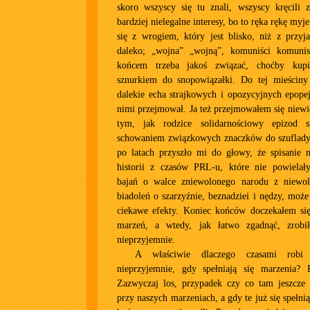
skoro wszyscy się tu znali, wszyscy kręcili 
bardziej nielegalne interesy, bo to ręka rękę myj
się z wrogiem, który jest blisko, niż z przyja
daleko; „wojna” „wojną”, komuniści komunis
końcem trzeba jakoś związać, choćby kup
sznurkiem do snopowiązałki. Do tej mieściny 
dalekie echa strajkowych i opozycyjnych epopej
nimi przejmował. Ja też przejmowałem się niewie
tym, jak rodzice solidarnościowy epizod s
schowaniem związkowych znaczków do szuflady.
po latach przyszło mi do głowy, że spisanie
historii z czasów PRL-u, które nie powiela
bajań o walce zniewolonego narodu z niewo
biadoleń o szarzyźnie, beznadziei i nędzy, może
ciekawe efekty. Koniec końców doczekałem się
marzeń, a wtedy, jak łatwo zgadnąć, zrobił
nieprzyjemnie.
A właściwie dlaczego czasami robi 
nieprzyjemnie, gdy spełniają się marzenia? 
Zazwyczaj los, przypadek czy co tam jeszcze 
przy naszych marzeniach, a gdy te już się spełni