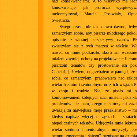
nad konsekwencjami. A to wszystko ma jed
konsekwencje, jak proroczo wyśpiewyw
melorecytował, Marcin „Posiwiały, Opuch
Świetlicki.
Swego czasu, nie tak znowu dawno, ledwi
zamarzyłem sobie, aby pisarze młodszego pokole
opisanie, z własnej perspektywy, czasów P
zwierzyłem się z tych marzeń w tekście. Wł
nawet, co mnie podkusiło, skoro ani wcześniej
miałem zbytniej ochoty na projektowanie literat
pisarzom tematów czy prostowanie ich pokr
Chociaż, już wiem, odgrzebałem w pamięci, że
sobie, co zamarzyłem, pracowałem nad szkic
wieku średnim i senioralnym oraz ich wizjach 
w znoju i trudzie. Nie, że pisało mi s
kombinowaniem kolejnych zdań miałem jakiś kło
problemów nie mam, czego niektórzy mi zazdr
uważają za największe moje przekleństwo – mn
kiedyś napiszę więcej o zyskach i stratac
niepoliczalnych tekstów. Udręczyła mnie lektura
wieku średnim i senioralnym, umęczyły pos
betonu, zmęczenia i śniegu” rozpisane na dziesią