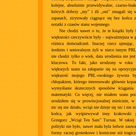
kolejne, absolutnie przewidywalne, czarno-bia
których dobrzy „my” i źli „oni” zmagali się
zapasach, zirytowały ciągnące się bez końca z
notatki z czasów stanu wojennego.
Nie chodzi nawet o to, że te książki były
większości rzeczywiście były – najważniejsza w 
różnica doświadczeń. Inaczej rzecz ujmując
średnim i senioralnym żyli w nieco innym PRL-
nie chodzi tylko o wiek, data urodzenia nie je
kluczowa. To fakt, jako urodzony w roku
większych szans na załapanie się na opozycyjn
większość mojego PRL-owskiego żywota b
chłopakiem, którego interesowało głównie kopa
wymyślanie skutecznych sposobów ściągania
matematyki. Co więcej, nie miałem szans po
urodziłem się w prowincjonalnej mieścinie, w 
nic się nie działo, wciąż nie dzieje się nic i nie z
końca, jak wyśpiewywał inny krakowski p
Grzegorz „Wciąż Ten Sam” Turnau. W takiej m
polityki nie było, nawet mała była ledwie zauwa
formy raczej groteskowe i komiczne niż tragic