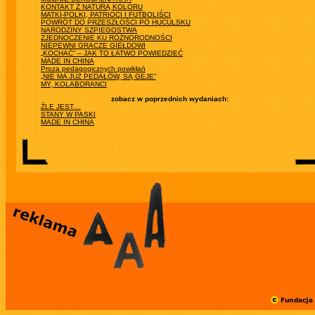
KONTAKT Z NATURĄ KOLORU
MATKI-POLKI, PATRIOCI I FUTBOLIŚCI
POWRÓT DO PRZESZŁOŚCI PO HUCULSKU
NARODZINY SZPIEGOSTWA
ZJEDNOCZENIE KU RÓŻNORODNOŚCI
NIEPEWNI GRACZE GIEŁDOWI
„KOCHAĆ” – JAK TO ŁATWO POWIEDZIEĆ
MADE IN CHINA
Proza pedagogicznych powikłań
„NIE MA JUŻ PEDAŁÓW, SĄ GEJE”
MY, KOLABORANCI
zobacz w poprzednich wydaniach:
ŹLE JEST…
STANY W PASKI
MADE IN CHINA