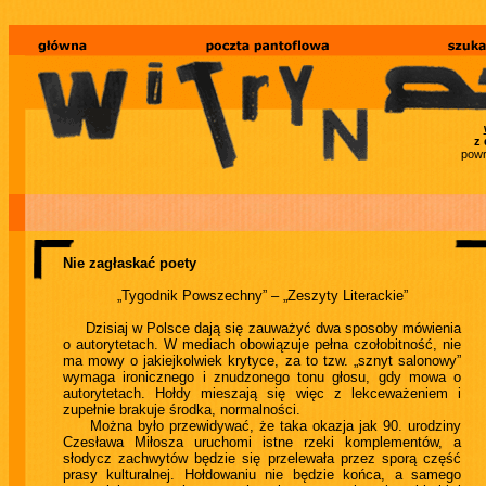
z 
powr
Nie zagłaskać poety
„Tygodnik Powszechny” – „Zeszyty Literackie”
Dzisiaj w Polsce dają się zauważyć dwa sposoby mówienia
o autorytetach. W mediach obowiązuje pełna czołobitność, nie
ma mowy o jakiejkolwiek krytyce, za to tzw. „sznyt salonowy”
wymaga ironicznego i znudzonego tonu głosu, gdy mowa o
autorytetach. Hołdy mieszają się więc z lekceważeniem i
zupełnie brakuje środka, normalności.
Można było przewidywać, że taka okazja jak 90. urodziny
Czesława Miłosza uruchomi istne rzeki komplementów, a
słodycz zachwytów będzie się przelewała przez sporą część
prasy kulturalnej. Hołdowaniu nie będzie końca, a samego