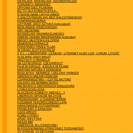
OSTALGIA, NOSTALGIA, SOCNOSTALGIA
TORUŃSCY IMIGRANCI
OFFOWA SIEĆ FILMOWA
BO TO ZŁA KOBIETA BYŁA...
O femme fatale i innych mitach
Z GAŁCZYŃSKIM JAK BEZ GAŁCZYŃSKIEGO
KONFERANSJERKA
CZYTANIE JAKO SZTUKA (odpowiedź)
BERLIŃSKIE PRZECHADZKI
GRY WOJENNE
WYDZIELINY NADWRAŻLIWOŚCI
ŚMIERĆ ADAMA WIEDEMANNA (polemika)
MIĘDZY MŁOTEM A KILOFEM
DEMONTAŻ ATRAKCJI
POPATRZEĆ PRZEZ FLUID
W CIENIU ZŁOTYCH PALM
3 X L – LIBERATURA, LESBIJKI, LITERNET ALBO LOS, LARUM, LITOŚĆ
(a do tego: pracy precz!)
WSZYSCY Z HRABALA
NA CZYM GRASZ, CZŁOWIEKU?
FILM W SZKOLE, SZKOŁA W FILMIE
MARTWA NATURA Z DŹWIGIEM
ROGI BYKA, NERWICE I ZIELONY PARKER
ZMIERZCH MIESIĘCZNIKÓW
CZARNOWIDZTWO – CZYTELNICTWO
DALEKO OD NORMALNOŚCI
NIE-BAJKA O ODCHODACH DINOZAURA
ŁYDKA ACHILLESA
DLACZEGO KOBIETY WIĘCEJ…?
LIBERACKI SPOSÓB NA ŻYCIE
PRORADIOWO, Z CHARAKTEREM
KOSZMAR TEGOROCZNEGO LATA
KRAKOWSKIE FOTOSPRAWY
PROBLEMY Z ZAGŁADĄ
CZAS GROZY
KOMU CYFRA?
APIAT’
KRYTYKA
NASZA MM
UWIERZCIE W LITERATURĘ!
W POSZUKIWANIU UTRACONEJ TOŻSAMOŚCI
ZA GÓRAMI, ZA DECHAMI…