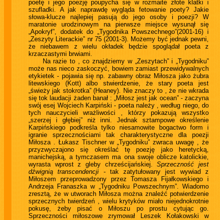
poetę i jego poezję poupycha się w rozmaite złote klatki i
szufladki. A jak naprawdę wygląda fetowanie poety? Jakie
słowa-klucze najlepiej pasują do jego osoby i poezji? W
maratonie urodzinowym na pierwsze miejsce wysunął się
„Apokryf”, dodatek do „Tygodnika Powszechnego”(2001-16) i
„Zeszyty Literackie” nr 75 (2001-3). Możemy być jednak pewni,
że niebawem z wielu okładek będzie spoglądał poeta z
krzaczastymi brwiami.
Na razie to , co znajdziemy w „Zeszytach” i „Tygodniku”
może nas nieco zaskoczyć, bowiem zamiast przewidywalnych
etykietek - pojawia się np. zabawny obraz Miłosza jako żubra
litewskiego (Kott) albo stwierdzenie, że stary poeta jest
„świeży jak stokrotka” (Heaney). Nie znaczy to , że nie wkrada
się tok laudacji żaden banał : „Miłosz jest jak ocean” - zaczyna
swój esej Wojciech Karpiński - poeta należy , według niego, do
tych nauczycieli wrażliwości , którzy pokazują wszystko
„szerzej i głębiej” niż inni. Jednak sztampowe określenie
Karpińskiego podkreśla tylko niesamowite bogactwo form i
igranie sprzecznościami tak charakterystyczne dla poezji
Miłosza . Łukasz Tischner w „Tygodniku” zwraca uwagę , że
przyzwyczajono się określać tę poezję jako heretycką,
manichejską, a tymczasem ma ona swoje oblicze katolickie,
wyrasta wprost z gleby chrześcijańskiej.
Sprzeczność jest
dźwignią transcendencji
- tak zatytułowany jest wywiad z
Miłoszem przeprowadzony przez Tomasza Fijałkowskiego i
Andrzeja Franaszka w „Tygodniku Powszechnym”. Wiadomo
zresztą, że w utworach Miłosza można znaleźć potwierdzenie
sprzecznych twierdzeń , wielu krytyków miało niejednokrotnie
pokusę, żeby pisać o Miłoszu po prostu cytując go.
Sprzeczności miłoszowe zrymował Leszek Kołakowski w