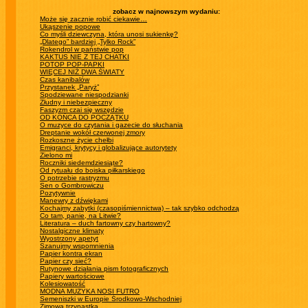
zobacz w najnowszym wydaniu:
Może się zacznie robić ciekawie…
Ukąszenie popowe
Co myśli dziewczyna, która unosi sukienkę?
„Dlatego” bardziej „Tylko Rock”
Rokendrol w państwie pop
KAKTUS NIE Z TEJ CHATKI
POTOP POP-PAPKI
WIĘCEJ NIŻ DWA ŚWIATY
Czas kanibalów
Przystanek „Paryż”
Spodziewane niespodzianki
Złudny i niebezpieczny
Faszyzm czai się wszędzie
OD KOŃCA DO POCZĄTKU
O muzyce do czytania i gazecie do słuchania
Dreptanie wokół czerwonej zmory
Rozkoszne życie chełbi
Emigranci, krytycy i globalizujące autorytety
Zielono mi
Roczniki siedemdziesiąte?
Od rytuału do boiska piłkarskiego
O potrzebie rastryzmu
Sen o Gombrowiczu
Pozytywnie
Manewry z dźwiękami
Kochajmy zabytki (czasopiśmiennictwa) – tak szybko odchodzą
Co tam, panie, na Litwie?
Literatura – duch fartowny czy hartowny?
Nostalgiczne klimaty
Wyostrzony apetyt
Szanujmy wspomnienia
Papier kontra ekran
Papier czy sieć?
Rutynowe działania pism fotograficznych
Papiery wartościowe
Kolesiowatość
MODNA MUZYKA NOSI FUTRO
Semeniszki w Europie Środkowo-Wschodniej
Zimowa trzynastka