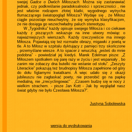
swojej
Gadce o Dwóch Miłoszach
. Można się zastanawiać
jednak, czy podkreślanie paradoksalności i sprzeczności , nie
jest właśnie rodzajem złotej klatki, wygodnego wytrycha
tłumaczącego światopogląd Miłosza? Wydaje się , że Miłosz
ciągle pozostaje nieuchwytny, że się wymyka klasyfikacjom,
że nie dosięga go wszechwładny paluch stereotypu.
W „Tygodniku” każdy opisuje swojego Miłosza i co ciekawe
każdy z piszących wskazuje na inne utwory mówiąc o
najważniejszych wierszach. Każdy rzeczywiście ma innego
Miłosza. Pojawiają się też rozmaite obrazy, migawki z poetą w
tle. A to Miłosz w szpitalu dyktujący z pamięci trzy skończone
, przemyślane wiesze. A to spacer z wnuczką: „jesteś do mnie
podobna” - powiedział jej kiedyś. Marek Edelman pisze: „Z
Miłoszem spotkałem się parę razy w życiu i jest wspaniały , bo
zanim nie zobaczy dna butelki nie wstanie od stołu”. „Zeszyty
Literackie” pokazują też brudnopisy Miłosza zapełnione od góry
do dołu figlarnymi kwiatkami. A więc udało się z okazji
jubileuszu nie zagłaskać poety, nie przerobić go na papkę
medialną, nie „zrecyclingować” . „Czasem budzę się w nocy z
wielkim strachem. - pisze Jan Kott - Jak by wyglądał nasz
świat gdyby nie było Czesława Miłosza?”.
Justyna Sobolewska
wersja do wydrukowania