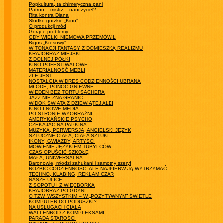
Popkultura, ta chimeryczna pani
Patron – mistrz – nauczyciel?
Rita kontra Diana
Słodko-gorzkie „Kino”
O produkcji mód
Gorące problemy
GDY WIELKI NIEMOWA PRZEMÓWIŁ
Bigos „Kresowy”
W TONACJI FANTASY Z DOMIESZKĄ REALIZMU
KRAJOBRAZ MIEJSKI
Z DOLNEJ PÓŁKI
KINO POFESTIWALOWE
MATERIALNOŚĆ MEBLI
ŹLE JEST…
NOSTALGIA W DRES CODZIENNOŚCI UBRANA
MŁODE, PONOĆ GNIEWNE
WIEDEŃ BEZ TORTU SACHERA
JAZZ NIE ZNA GRANIC
WIDOK ŚWIATA Z DZIEWIĄTEJ ALEI
KINO I NOWE MEDIA
PO STRONIE WYOBRAŹNI
AMERYKAŃSKIE PSYCHO
CZEKAJĄC NA PAPKINA
MUZYKA, PERWERSJA, ANGIELSKI JĘZYK
SZTUCZNE CIAŁA, CIAŁA SZTUKI
IKONY, GWIAZDY, ARTYŚCI
MÓWIENIE JĘZYKIEM TUBYLCÓW
CZAS OPUŚCIĆ SZKOŁĘ
MAŁA, UNIWERSALNA
Baronowie, młodzi zahukani i samotny szeryf
ROZBIĆ CODZIENNOŚĆ, ALE NAJPIERW JĄ WYTRZYMAĆ
TECHNO, KLABING, REKLAM CZAR
NASZE ULICE
Z SOPOTU I Z WIĘCBORKA
KRAJOBRAZ PO GDYNI
O TZW. WSZYSTKIM – W „POZYTYWNYM” ŚWIETLE
KOMPUTER DO PODUSZKI?
NA USŁUGACH CIAŁA
WALLENROD Z KOMPLEKSAMI
PARADA STAROŚCI