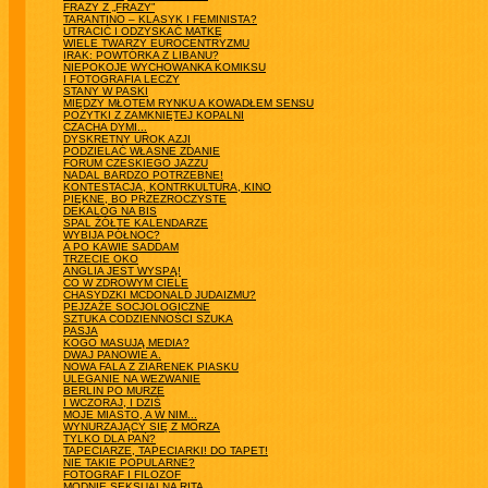
FRAZY Z „FRAZY”
TARANTINO – KLASYK I FEMINISTA?
UTRACIĆ I ODZYSKAĆ MATKĘ
WIELE TWARZY EUROCENTRYZMU
IRAK: POWTÓRKA Z LIBANU?
NIEPOKOJE WYCHOWANKA KOMIKSU
I FOTOGRAFIA LECZY
STANY W PASKI
MIĘDZY MŁOTEM RYNKU A KOWADŁEM SENSU
POŻYTKI Z ZAMKNIĘTEJ KOPALNI
CZACHA DYMI...
DYSKRETNY UROK AZJI
PODZIELAĆ WŁASNE ZDANIE
FORUM CZESKIEGO JAZZU
NADAL BARDZO POTRZEBNE!
KONTESTACJA, KONTRKULTURA, KINO
PIĘKNE, BO PRZEZROCZYSTE
DEKALOG NA BIS
SPAL ŻÓŁTE KALENDARZE
WYBIJA PÓŁNOC?
A PO KAWIE SADDAM
TRZECIE OKO
ANGLIA JEST WYSPĄ!
CO W ZDROWYM CIELE
CHASYDZKI MCDONALD JUDAIZMU?
PEJZAŻE SOCJOLOGICZNE
SZTUKA CODZIENNOŚCI SZUKA
PASJA
KOGO MASUJĄ MEDIA?
DWAJ PANOWIE A.
NOWA FALA Z ZIARENEK PIASKU
ULEGANIE NA WEZWANIE
BERLIN PO MURZE
I WCZORAJ, I DZIŚ
MOJE MIASTO, A W NIM...
WYNURZAJĄCY SIĘ Z MORZA
TYLKO DLA PAŃ?
TAPECIARZE, TAPECIARKI! DO TAPET!
NIE TAKIE POPULARNE?
FOTOGRAF I FILOZOF
MODNIE SEKSUALNA RITA