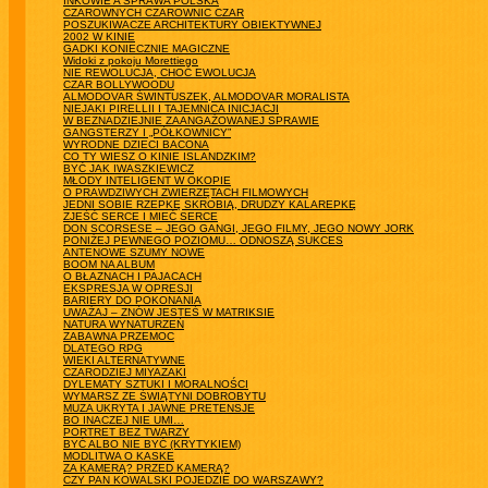
INKOWIE A SPRAWA POLSKA
CZAROWNYCH CZAROWNIC CZAR
POSZUKIWACZE ARCHITEKTURY OBIEKTYWNEJ
2002 W KINIE
GADKI KONIECZNIE MAGICZNE
Widoki z pokoju Morettiego
NIE REWOLUCJA, CHOĆ EWOLUCJA
CZAR BOLLYWOODU
ALMODOVAR ŚWINTUSZEK, ALMODOVAR MORALISTA
NIEJAKI PIRELLII I TAJEMNICA INICJACJI
W BEZNADZIEJNIE ZAANGAŻOWANEJ SPRAWIE
GANGSTERZY I „PÓŁKOWNICY”
WYRODNE DZIECI BACONA
CO TY WIESZ O KINIE ISLANDZKIM?
BYĆ JAK IWASZKIEWICZ
MŁODY INTELIGENT W OKOPIE
O PRAWDZIWYCH ZWIERZĘTACH FILMOWYCH
JEDNI SOBIE RZEPKĘ SKROBIĄ, DRUDZY KALAREPKĘ
ZJEŚĆ SERCE I MIEĆ SERCE
DON SCORSESE – JEGO GANGI, JEGO FILMY, JEGO NOWY JORK
PONIŻEJ PEWNEGO POZIOMU… ODNOSZĄ SUKCES
ANTENOWE SZUMY NOWE
BOOM NA ALBUM
O BŁAZNACH I PAJACACH
EKSPRESJA W OPRESJI
BARIERY DO POKONANIA
UWAŻAJ – ZNÓW JESTEŚ W MATRIKSIE
NATURA WYNATURZEŃ
ZABAWNA PRZEMOC
DLATEGO RPG
WIEKI ALTERNATYWNE
CZARODZIEJ MIYAZAKI
DYLEMATY SZTUKI I MORALNOŚCI
WYMARSZ ZE ŚWIĄTYNI DOBROBYTU
MUZA UKRYTA I JAWNE PRETENSJE
BO INACZEJ NIE UMI…
PORTRET BEZ TWARZY
BYĆ ALBO NIE BYĆ (KRYTYKIEM)
MODLITWA O KASKE
ZA KAMERĄ? PRZED KAMERĄ?
CZY PAN KOWALSKI POJEDZIE DO WARSZAWY?