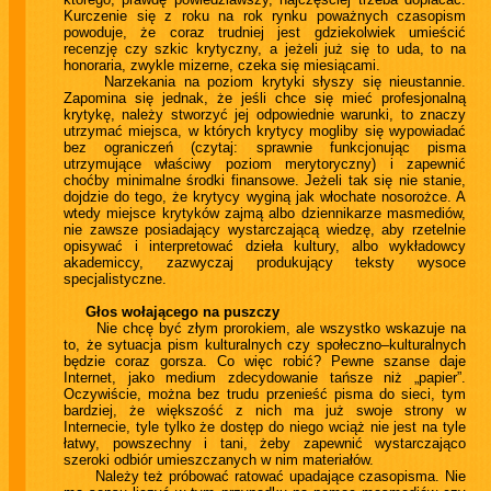
Kurczenie się z roku na rok rynku poważnych czasopism
powoduje, że coraz trudniej jest gdziekolwiek umieścić
recenzję czy szkic krytyczny, a jeżeli już się to uda, to na
honoraria, zwykle mizerne, czeka się miesiącami.
Narzekania na poziom krytyki słyszy się nieustannie.
Zapomina się jednak, że jeśli chce się mieć profesjonalną
krytykę, należy stworzyć jej odpowiednie warunki, to znaczy
utrzymać miejsca, w których krytycy mogliby się wypowiadać
bez ograniczeń (czytaj: sprawnie funkcjonując pisma
utrzymujące właściwy poziom merytoryczny) i zapewnić
choćby minimalne środki finansowe. Jeżeli tak się nie stanie,
dojdzie do tego, że krytycy wyginą jak włochate nosorożce. A
wtedy miejsce krytyków zajmą albo dziennikarze masmediów,
nie zawsze posiadający wystarczającą wiedzę, aby rzetelnie
opisywać i interpretować dzieła kultury, albo wykładowcy
akademiccy, zazwyczaj produkujący teksty wysoce
specjalistyczne.
Głos wołającego na puszczy
Nie chcę być złym prorokiem, ale wszystko wskazuje na
to, że sytuacja pism kulturalnych czy społeczno–kulturalnych
będzie coraz gorsza. Co więc robić? Pewne szanse daje
Internet, jako medium zdecydowanie tańsze niż „papier”.
Oczywiście, można bez trudu przenieść pisma do sieci, tym
bardziej, że większość z nich ma już swoje strony w
Internecie, tyle tylko że dostęp do niego wciąż nie jest na tyle
łatwy, powszechny i tani, żeby zapewnić wystarczająco
szeroki odbiór umieszczanych w nim materiałów.
Należy też próbować ratować upadające czasopisma. Nie