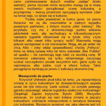
samo zainteresowanie dużych mediów „nadaje” dziełu
wartość), pisma niszowe mimo wszystko starają się w miarę
swoich możliwości porządkować scenę kulturalną, a
przynajmniej – tworzą przestrzeń sprzyjającą wymianie zdań
na temat tego, co dzieje się w kulturze.
Trzeba sobie powiedzieć w końcu jasno, że pisma
literackie nie są dla masmediów w żadnym wypadku
poważnym partnerem, z którym można „robić interesy”. Dla
przykładu: czy ma z ekonomicznego punktu widzenia
jakikolwiek sens, aby wychodzący w kilkusettysięcznym
nakładzie tygodnik reklamował się w tytule, który czyta
kilkaset albo nawet kilka tysięcy osób? Masmedia mogą
jedynie występować w roli mecenasów. Mogą, ale jak widać nie
chcą. Albo – żeby oddać sprawiedliwość choćby „Polityce”,
która na dobrą sprawę kilka lat temu uratowała „Res Publikę”
od upadku – nie zamierzają tego robić za wszelką cenę. W
momencie załamania się rynku reklamowego zaczynają
szukać oszczędności przede wszystkim tam, gdzie zyski są
najmniejsze, albo żadne, czyli w sferze kultury. Takie
pociągnięcia wynikają po prostu z kalkulacji ekonomicznej.
Miesięczniki do piachu
Krzysztof Uniłowski pisał kilka lat temu: „za najważniejszą
zmianę w życiu kulturalnym lat dziewięćdziesiątych wypada
uznać nie tyle mityczny ‘zanik centrali’, co schyłek pewnego
gatunku prasowego: właśnie tygodnika społeczno–kulturalnego”
(
Skądinąd. Zapiski krytyczne
, Bytom 1998). Wszystko
wskazuje, że szykuje się nam kolejna zmiana w pejzażu
kulturalnym: zniknięcie miesięczników o tematyce literackiej
czy kulturalnej. Wystarczy przejrzeć się, jaka obecnie jest ich