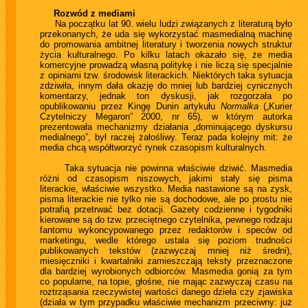
Rozwód z mediami
Na początku lat 90. wielu ludzi związanych z literaturą było
przekonanych, że uda się wykorzystać masmedialną machinę
do promowania ambitnej literatury i tworzenia nowych struktur
życia kulturalnego. Po kilku latach okazało się, że media
komercyjne prowadzą własną politykę i nie liczą się specjalnie
z opiniami tzw. środowisk literackich. Niektórych taka sytuacja
zdziwiła, innym dała okazję do mniej lub bardziej cynicznych
komentarzy, jednak ton dyskusji, jak rozgorzała po
opublikowaniu przez Kingę Dunin artykułu
Normalka
(„Kurier
Czytelniczy Megaron” 2000, nr 65), w którym autorka
prezentowała mechanizmy działania „dominującego dyskursu
medialnego”, był raczej żałośliwy. Teraz pada kolejny mit: że
media chcą współtworzyć rynek czasopism kulturalnych.
Taka sytuacja nie powinna właściwie dziwić. Masmedia
różni od czasopism niszowych, jakimi stały się pisma
literackie, właściwie wszystko. Media nastawione są na zysk,
pisma literackie nie tylko nie są dochodowe, ale po prostu nie
potrafią przetrwać bez dotacji. Gazety codzienne i tygodniki
kierowane są do tzw. przeciętnego czytelnika, pewnego rodzaju
fantomu wykoncypowanego przez redaktorów i speców od
marketingu, wedle którego ustala się poziom trudności
publikowanych tekstów (zazwyczaj mniej niż średni),
miesięczniki i kwartalniki zamieszczają teksty przeznaczone
dla bardziej wyrobionych odbiorców. Masmedia gonią za tym
co popularne, na topie, głośne, nie mając zazwyczaj czasu na
roztrząsania rzeczywistej wartości danego dzieła czy zjawiska
(działa w tym przypadku właściwie mechanizm przeciwny: już