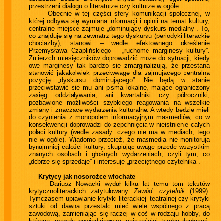
przestrzeni dialogu o literaturze czy kulturze w ogóle.
Obecnie w tej części sfery komunikacji społecznej, w
której odbywa się wymiana informacji i opinii na temat kultury,
centralne miejsce zajmuje „dominujący dyskurs medialny”. To,
co znajduje się na zewnątrz tego dyskursu (periodyki literackie
chociażby), stanowi – wedle efektownego określenie
Przemysława Czaplińskiego – „ruchome marginesy kultury”.
Zmierzch miesięczników doprowadzić może do sytuacji, kiedy
owe marginesy tak bardzo się zmarginalizują, że przestaną
stanowić jakąkolwiek przeciwwagę dla zajmującego centralną
pozycję „dyskursu dominującego”. Nie będą w stanie
przeciwstawić się mu ani pisma lokalne, mające ograniczony
zasięg oddziaływania, ani kwartalniki czy półroczniki,
pozbawione możliwości szybkiego reagowania na wszelkie
zmiany i znaczące wydarzenia kulturalne. A wtedy będzie mieli
do czynienia z monopolem informacyjnym masmediów, co w
konsekwencji doprowadzi do zepchnięcia w nieistnienie całych
połaci kultury (wedle zasady: czego nie ma w mediach, tego
nie w ogóle). Wiadomo przecież, że masmedia nie monitorują
bynajmniej całości kultury, skupiając uwagę przede wszystkim
znanych osobach i głośnych wydarzeniach, czyli tym, co
„dobrze się sprzedaje” i interesuje „przeciętnego czytelnika”.
Krytycy jak nosorożce włochate
Dariusz Nowacki wydał kilka lat temu tom tekstów
krytycznoliterackich zatytułowany
Zawód: czytelnik
(1999).
Tymczasem uprawianie krytyki literackiej, teatralnej czy krytyki
sztuki od dawna przestało mieć wiele wspólnego z pracą
zawodową, zamieniając się raczej w coś w rodzaju hobby, do
którego, prawdę powiedziawszy, najczęściej trzeba dopłacać.