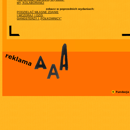
MY, KOLABORANCI
zobacz w poprzednich wydaniach:
PODZIELAĆ WŁASNE ZDANIE
I WCZORAJ, I DZIŚ
GANGSTERZY I „PÓŁKOWNICY”