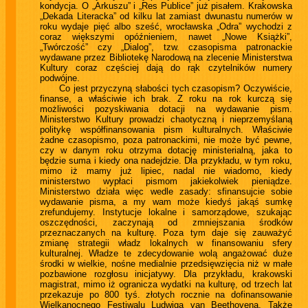
kondycja. O „Arkuszu” i „Res Publice” już pisałem. Krakowska
„Dekada Literacka” od kilku lat zamiast dwunastu numerów w
roku wydaje pięć albo sześć, wrocławska „Odra” wychodzi z
coraz większymi opóźnieniem, nawet „Nowe Książki”,
„Twórczość” czy „Dialog”, tzw. czasopisma patronackie
wydawane przez Bibliotekę Narodową na zlecenie Ministerstwa
Kultury coraz częściej dają do rąk czytelników numery
podwójne.
Co jest przyczyną słabości tych czasopism? Oczywiście,
finanse, a właściwie ich brak. Z roku na rok kurczą się
możliwości pozyskiwania dotacji na wydawanie pism.
Ministerstwo Kultury prowadzi chaotyczną i nieprzemyślaną
politykę współfinansowania pism kulturalnych. Właściwie
żadne czasopismo, poza patronackimi, nie może być pewne,
czy w danym roku otrzyma dotację ministerialną, jaka to
będzie suma i kiedy ona nadejdzie. Dla przykładu, w tym roku,
mimo iż mamy już lipiec, nadal nie wiadomo, kiedy
ministerstwo wypłaci pismom jakiekolwiek pieniądze.
Ministerstwo działa więc wedle zasady: sfinansujcie sobie
wydawanie pisma, a my wam może kiedyś jakąś sumkę
zrefundujemy. Instytucje lokalne i samorządowe, szukając
oszczędności, zaczynają od zmniejszania środków
przeznaczanych na kulturę. Poza tym daje się zauważyć
zmianę strategii władz lokalnych w finansowaniu sfery
kulturalnej. Władze te zdecydowanie wolą angażować duże
środki w wielkie, nośne medialnie przedsięwzięcia niż w małe
pozbawione rozgłosu inicjatywy. Dla przykładu, krakowski
magistrat, mimo iż ogranicza wydatki na kulturę, od trzech lat
przekazuje po 800 tyś. złotych rocznie na dofinansowanie
Wielkanocnego Festiwalu Ludwiga van Beethovena. Także