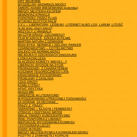
GRY WOJENNE
WYDZIELINY NADWRAŻLIWOŚCI
ŚMIERĆ ADAMA WIEDEMANNA (polemika)
MIĘDZY MŁOTEM A KILOFEM
DEMONTAŻ ATRAKCJI
POPATRZEĆ PRZEZ FLUID
W CIENIU ZŁOTYCH PALM
3 X L – LIBERATURA, LESBIJKI, LITERNET ALBO LOS, LARUM, LITOŚĆ
(a do tego: pracy precz!)
WSZYSCY Z HRABALA
NA CZYM GRASZ, CZŁOWIEKU?
FILM W SZKOLE, SZKOŁA W FILMIE
MARTWA NATURA Z DŹWIGIEM
ROGI BYKA, NERWICE I ZIELONY PARKER
CZARNOWIDZTWO – CZYTELNICTWO
DALEKO OD NORMALNOŚCI
NIE-BAJKA O ODCHODACH DINOZAURA
ŁYDKA ACHILLESA
DLACZEGO KOBIETY WIĘCEJ…?
LIBERACKI SPOSÓB NA ŻYCIE
PRORADIOWO, Z CHARAKTEREM
KOSZMAR TEGOROCZNEGO LATA
KRAKOWSKIE FOTOSPRAWY
PROBLEMY Z ZAGŁADĄ
CZAS GROZY
KOMU CYFRA?
APIAT’
KRYTYKA
NASZA MM
UWIERZCIE W LITERATURĘ!
W POSZUKIWANIU UTRACONEJ TOŻSAMOŚCI
ZA GÓRAMI, ZA DECHAMI…
FRAZY Z „FRAZY”
TARANTINO – KLASYK I FEMINISTA?
UTRACIĆ I ODZYSKAĆ MATKĘ
WIELE TWARZY EUROCENTRYZMU
IRAK: POWTÓRKA Z LIBANU?
NIEPOKOJE WYCHOWANKA KOMIKSU
I FOTOGRAFIA LECZY
STANY W PASKI
MIĘDZY MŁOTEM RYNKU A KOWADŁEM SENSU
POŻYTKI Z ZAMKNIĘTEJ KOPALNI