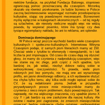
niektóre fundacje, na przykład Fundacja Batorego, stopniowo
ograniczają pomoc przeznaczaną dla czasopism. Mrzonką
okazało się również przekonanie, że ludzie biznesu w Polsce
zaczną bezinteresownie wspomagać rozmaite przedsięwzięcia
kulturalne, stając się prawdziwymi mecenasami. Biznesmeni
myślą wyłącznie w kategoriach ekonomicznych – od tej reguły
są szlachetne, ale niestety nieliczne wyjątki więc nie widzą
powodu, by wspierać pisemko, które ma tysiąc czy dwa
tysiące egzemplarzy nakładu, bo ani to reklama, ani splendor.
Dominacja dominującego
W Polsce wciąż jeszcze wychodzi bardzo wiele czasopism
kulturalnych i społeczno–kulturalnych. Internetowa Witryna
Czasopism podaje, iż samych pism literackich mamy aż 150.
Chociaż wiele z tytułów to efemerydy i nieregularniki, to i tak
liczba ta jest imponująca. Od czasu do czasu dają się słyszeć
głosy, że mamy do czynienia z nadprodukcją czasopism, więc
nie stanie się nic złego, jeśli część z nich upadnie, tym
bardziej że, jak widać, niezbyt dobrze radzą sobie w
wolnorynkowej rzeczywistości. To prawda, wiele pism
robionych jest bez pomysłu, nie mają one ani wyrazistego
profilu, ani jasno określonego odbiorcy, a ich wydawanie służyć
ma chyba tylko temu, aby kilka osób mogło wpisać sobie do
CV, że są redaktorami pisma. Jednak w przypadku
przywoływanych przeze mnie miesięczników mamy do
czynienia z nieco innym problemem, dużo poważniejszym. Tak
naprawdę, nie ma większego znaczenia, czy upadnie pismo X
czy Y i jak bardzo są one zasłużone dla naszej kultury. Ale
istotne i realne jest zagrożenie, że zmierzch miesięczników
oznaczać będzie zniknięcie chyba ostatniej, ogólnopolskiej