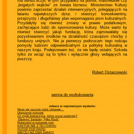
ma sensu liczyć w tym przypadku na pomoc masmediów czy
„bogatych wujków” ze świata biznesu. Ministerstwo Kultury
powinno zaprzestać działań interwencyjnych, polegających na
łataniu największych dziur, i stworzyć konsekwentny,
przejrzysty i długofalowy plan wspomagania pism kulturalnych.
Przydałyby się również zmiany w prawie podatkowym,
zachęcające ludzi do sponsorowania kultury. Może warto by
również stworzyć jakąś fundację, która zajmowałaby się
pozyskiwaniem środków na działalność czasopism choćby z
funduszy unijnych. Nie ja pierwszy podrzucam tego rodzaju
pomysły ludziom odpowiedzialnym za politykę kulturalną w
naszym kraju. Podejrzewam też, że nie będę ostatni. Szkoda
tylko że wciąż są to tylko i wyłącznie głosy wołających na
puszczy.
Robert Ostaszewski
wersja do wydrukowania
zobacz w najnowszym wydaniu:
Może się zacznie robić ciekawie…
Ukąszenie popowe
Co myśli dziewczyna, która unosi sukienkę?
„Dlatego” bardziej „Tylko Rock”
Rokendrol w państwie pop
KAKTUS NIE Z TEJ CHATKI
POTOP POP-PAPKI
WIĘCEJ NIŻ DWA ŚWIATY