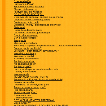
Czas kanibalów
Przystanek „Paryż”
Spodziewane niespodzianki
Złudny i niebezpieczny
Faszyzm czai się wszędzie
OD KOŃCA DO POCZĄTKU
O muzyce do czytania i gazecie do słuchania
Dreptanie wokół czerwonej zmory
Rozkoszne życie chełbi
Emigranci, krytycy i globalizujące autorytety
Zielono mi
Roczniki siedemdziesiąte?
Od rytuału do boiska piłkarskiego
O potrzebie rastryzmu
Sen o Gombrowiczu
Pozytywnie
Manewry z dźwiękami
Kochajmy zabytki (czasopiśmiennictwa) – tak szybko odchodzą
Co tam, panie, na Litwie?
Literatura – duch fartowny czy hartowny?
Nostalgiczne klimaty
Wyostrzony apetyt
Szanujmy wspomnienia
Papier kontra ekran
Nie zagłaskać poety
Papier czy sieć?
Rutynowe działania pism fotograficznych
Papiery wartościowe
Kolesiowatość
MODNA MUZYKA NOSI FUTRO
Semeniszki w Europie Środkowo-Wschodniej
Zimowa trzynastka
Popkultura, ta chimeryczna pani
Patron – mistrz – nauczyciel?
Rita kontra Diana
Słodko-gorzkie „Kino”
O produkcji mód
Gorące problemy
GDY WIELKI NIEMOWA PRZEMÓWIŁ
Bigos „Kresowy”
W TONACJI FANTASY Z DOMIESZKĄ REALIZMU