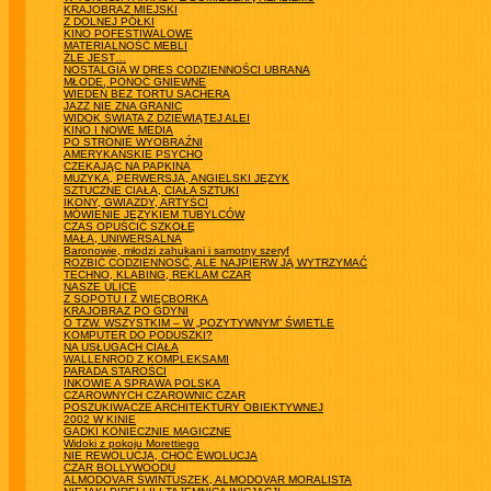
KRAJOBRAZ MIEJSKI
Z DOLNEJ PÓŁKI
KINO POFESTIWALOWE
MATERIALNOŚĆ MEBLI
ŹLE JEST…
NOSTALGIA W DRES CODZIENNOŚCI UBRANA
MŁODE, PONOĆ GNIEWNE
WIEDEŃ BEZ TORTU SACHERA
JAZZ NIE ZNA GRANIC
WIDOK ŚWIATA Z DZIEWIĄTEJ ALEI
KINO I NOWE MEDIA
PO STRONIE WYOBRAŹNI
AMERYKAŃSKIE PSYCHO
CZEKAJĄC NA PAPKINA
MUZYKA, PERWERSJA, ANGIELSKI JĘZYK
SZTUCZNE CIAŁA, CIAŁA SZTUKI
IKONY, GWIAZDY, ARTYŚCI
MÓWIENIE JĘZYKIEM TUBYLCÓW
CZAS OPUŚCIĆ SZKOŁĘ
MAŁA, UNIWERSALNA
Baronowie, młodzi zahukani i samotny szeryf
ROZBIĆ CODZIENNOŚĆ, ALE NAJPIERW JĄ WYTRZYMAĆ
TECHNO, KLABING, REKLAM CZAR
NASZE ULICE
Z SOPOTU I Z WIĘCBORKA
KRAJOBRAZ PO GDYNI
O TZW. WSZYSTKIM – W „POZYTYWNYM” ŚWIETLE
KOMPUTER DO PODUSZKI?
NA USŁUGACH CIAŁA
WALLENROD Z KOMPLEKSAMI
PARADA STAROŚCI
INKOWIE A SPRAWA POLSKA
CZAROWNYCH CZAROWNIC CZAR
POSZUKIWACZE ARCHITEKTURY OBIEKTYWNEJ
2002 W KINIE
GADKI KONIECZNIE MAGICZNE
Widoki z pokoju Morettiego
NIE REWOLUCJA, CHOĆ EWOLUCJA
CZAR BOLLYWOODU
ALMODOVAR ŚWINTUSZEK, ALMODOVAR MORALISTA