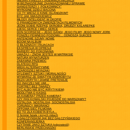
NIEJAKI PIRELLII I TAJEMNICA INICJACJI
W BEZNADZIEJNIE ZAANGAŻOWANEJ SPRAWIE
GANGSTERZY I „PÓŁKOWNICY”
WYRODNE DZIECI BACONA
CO TY WIESZ O KINIE ISLANDZKIM?
BYĆ JAK IWASZKIEWICZ
MŁODY INTELIGENT W OKOPIE
O PRAWDZIWYCH ZWIERZĘTACH FILMOWYCH
JEDNI SOBIE RZEPKĘ SKROBIĄ, DRUDZY KALAREPKĘ
ZJEŚĆ SERCE I MIEĆ SERCE
DON SCORSESE – JEGO GANGI, JEGO FILMY, JEGO NOWY JORK
PONIŻEJ PEWNEGO POZIOMU… ODNOSZĄ SUKCES
ANTENOWE SZUMY NOWE
BOOM NA ALBUM
O BŁAZNACH I PAJACACH
EKSPRESJA W OPRESJI
BARIERY DO POKONANIA
UWAŻAJ – ZNÓW JESTEŚ W MATRIKSIE
NATURA WYNATURZEŃ
ZABAWNA PRZEMOC
DLATEGO RPG
WIEKI ALTERNATYWNE
CZARODZIEJ MIYAZAKI
DYLEMATY SZTUKI I MORALNOŚCI
WYMARSZ ZE ŚWIĄTYNI DOBROBYTU
MUZA UKRYTA I JAWNE PRETENSJE
BO INACZEJ NIE UMI…
PORTRET BEZ TWARZY
BYĆ ALBO NIE BYĆ (KRYTYKIEM)
MODLITWA O KASKE
ZA KAMERĄ? PRZED KAMERĄ?
CZY PAN KOWALSKI POJEDZIE DO WARSZAWY?
OSTALGIA, NOSTALGIA, SOCNOSTALGIA
TORUŃSCY IMIGRANCI
OFFOWA SIEĆ FILMOWA
BO TO ZŁA KOBIETA BYŁA...
O femme fatale i innych mitach
Z GAŁCZYŃSKIM JAK BEZ GAŁCZYŃSKIEGO
KONFERANSJERKA
CZYTANIE JAKO SZTUKA (odpowiedź)
BERLIŃSKIE PRZECHADZKI