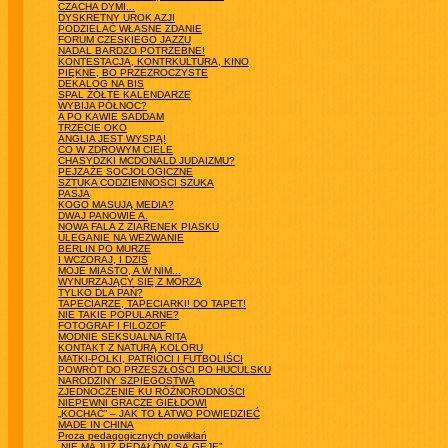
CZACHA DYMI...
DYSKRETNY UROK AZJI
PODZIELAĆ WŁASNE ZDANIE
FORUM CZESKIEGO JAZZU
NADAL BARDZO POTRZEBNE!
KONTESTACJA, KONTRKULTURA, KINO
PIĘKNE, BO PRZEZROCZYSTE
DEKALOG NA BIS
SPAL ŻÓŁTE KALENDARZE
WYBIJA PÓŁNOC?
A PO KAWIE SADDAM
TRZECIE OKO
ANGLIA JEST WYSPĄ!
CO W ZDROWYM CIELE
CHASYDZKI MCDONALD JUDAIZMU?
PEJZAŻE SOCJOLOGICZNE
SZTUKA CODZIENNOŚCI SZUKA
PASJA
KOGO MASUJĄ MEDIA?
DWAJ PANOWIE A.
NOWA FALA Z ZIARENEK PIASKU
ULEGANIE NA WEZWANIE
BERLIN PO MURZE
I WCZORAJ, I DZIŚ
MOJE MIASTO, A W NIM...
WYNURZAJĄCY SIĘ Z MORZA
TYLKO DLA PAŃ?
TAPECIARZE, TAPECIARKI! DO TAPET!
NIE TAKIE POPULARNE?
FOTOGRAF I FILOZOF
MODNIE SEKSUALNA RITA
KONTAKT Z NATURĄ KOLORU
MATKI-POLKI, PATRIOCI I FUTBOLIŚCI
POWRÓT DO PRZESZŁOŚCI PO HUCULSKU
NARODZINY SZPIEGOSTWA
ZJEDNOCZENIE KU RÓŻNORODNOŚCI
NIEPEWNI GRACZE GIEŁDOWI
„KOCHAĆ” – JAK TO ŁATWO POWIEDZIEĆ
MADE IN CHINA
Proza pedagogicznych powikłań
„NIE MA JUŻ PEDAŁÓW, SĄ GEJE”