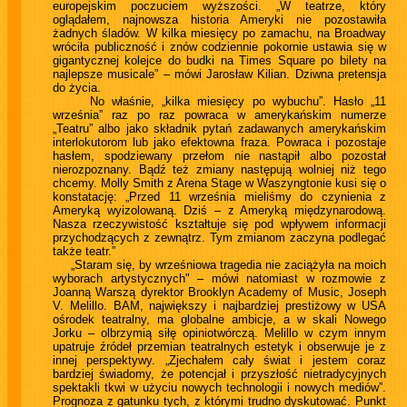
europejskim poczuciem wyższości. „W teatrze, który
oglądałem, najnowsza historia Ameryki nie pozostawiła
żadnych śladów. W kilka miesięcy po zamachu, na Broadway
wróciła publiczność i znów codziennie pokornie ustawia się w
gigantycznej kolejce do budki na Times Square po bilety na
najlepsze musicale” – mówi Jarosław Kilian. Dziwna pretensja
do życia.
No właśnie, „kilka miesięcy po wybuchu”. Hasło „11
września” raz po raz powraca w amerykańskim numerze
„Teatru” albo jako składnik pytań zadawanych amerykańskim
interlokutorom lub jako efektowna fraza. Powraca i pozostaje
hasłem, spodziewany przełom nie nastąpił albo pozostał
nierozpoznany. Bądź też zmiany następują wolniej niż tego
chcemy. Molly Smith z Arena Stage w Waszyngtonie kusi się o
konstatację: „Przed 11 września mieliśmy do czynienia z
Ameryką wyizolowaną. Dziś – z Ameryką międzynarodową.
Nasza rzeczywistość kształtuje się pod wpływem informacji
przychodzących z zewnątrz. Tym zmianom zaczyna podlegać
także teatr.”
„Staram się, by wrześniowa tragedia nie zaciążyła na moich
wyborach artystycznych" – mówi natomiast w rozmowie z
Joanną Warszą dyrektor Brooklyn Academy of Music, Joseph
V. Melillo. BAM, największy i najbardziej prestiżowy w USA
ośrodek teatralny, ma globalne ambicje, a w skali Nowego
Jorku – olbrzymią siłę opiniotwórczą. Melillo w czym innym
upatruje źródeł przemian teatralnych estetyk i obserwuje je z
innej perspektywy. „Zjechałem cały świat i jestem coraz
bardziej świadomy, że potencjał i przyszłość nietradycyjnych
spektakli tkwi w użyciu nowych technologii i nowych mediów”.
Prognoza z gatunku tych, z którymi trudno dyskutować. Punkt