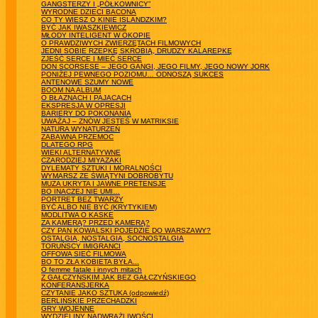
GANGSTERZY I „PÓŁKOWNICY”
WYRODNE DZIECI BACONA
CO TY WIESZ O KINIE ISLANDZKIM?
BYĆ JAK IWASZKIEWICZ
MŁODY INTELIGENT W OKOPIE
O PRAWDZIWYCH ZWIERZĘTACH FILMOWYCH
JEDNI SOBIE RZEPKĘ SKROBIĄ, DRUDZY KALAREPKĘ
ZJEŚĆ SERCE I MIEĆ SERCE
DON SCORSESE – JEGO GANGI, JEGO FILMY, JEGO NOWY JORK
PONIŻEJ PEWNEGO POZIOMU… ODNOSZĄ SUKCES
ANTENOWE SZUMY NOWE
BOOM NA ALBUM
O BŁAZNACH I PAJACACH
EKSPRESJA W OPRESJI
BARIERY DO POKONANIA
UWAŻAJ – ZNÓW JESTEŚ W MATRIKSIE
NATURA WYNATURZEŃ
ZABAWNA PRZEMOC
DLATEGO RPG
WIEKI ALTERNATYWNE
CZARODZIEJ MIYAZAKI
DYLEMATY SZTUKI I MORALNOŚCI
WYMARSZ ZE ŚWIĄTYNI DOBROBYTU
MUZA UKRYTA I JAWNE PRETENSJE
BO INACZEJ NIE UMI…
PORTRET BEZ TWARZY
BYĆ ALBO NIE BYĆ (KRYTYKIEM)
MODLITWA O KASKE
ZA KAMERĄ? PRZED KAMERĄ?
CZY PAN KOWALSKI POJEDZIE DO WARSZAWY?
OSTALGIA, NOSTALGIA, SOCNOSTALGIA
TORUŃSCY IMIGRANCI
OFFOWA SIEĆ FILMOWA
BO TO ZŁA KOBIETA BYŁA...
O femme fatale i innych mitach
Z GAŁCZYŃSKIM JAK BEZ GAŁCZYŃSKIEGO
KONFERANSJERKA
CZYTANIE JAKO SZTUKA (odpowiedź)
BERLIŃSKIE PRZECHADZKI
GRY WOJENNE
WYDZIELINY NADWRAŻLIWOŚCI