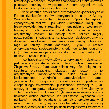
teatralnego w Stanach, systemy finansowania i funkcjonowania
placówek teatralnych, współpraca z dramaturgami, metody
kształcenia i pozyskiwania publiczności.
Na tę ostatnią okoliczność przepytywano goszczących w
Polsce dyrektorów teatrów amerykańskich, m.in. z Atlanty,
Waszyngtonu, Louisville, Berkeley. Opisy tamtejszych
egzotycznych realiów – jak widok kilometrowej kolejki przy
brodwayowskiej kasie teatralnej – sąsiadują z wyznaniami
brzmiącymi nader swojsko: „Jeśli chodzi o jakość pracy i
artystyczny poziom, to istnieją duże różnice między
poszczególnymi teatrami. Z konieczności dostosowujemy się
do rynku i możliwości zrozumienia przez naszą publiczność
tego, co robimy” (Mark Masterson). „Tylko 2-3 procent
amerykańskiego społeczeństwa chodzi do teatru regularnie.
(…) Silną konkurencję stanowią dla nas inne media: film,
telewizja.” (Susan Booth).
Kontrapunktem wywiadów z amerykańskimi dyrektorami
jest relacja z pobytu w Stanach dwóch polskich reżyserów:
Zbigniewa Brzozy i Jarosława Kiliana. Artystów mniej zajmuje
struktura organizacyjna, skupiają się raczej na jej
artystycznych konsekwencjach. Kilian chwali warunki
koniunkturalne, zazdrości amerykańskim teatrom
„wyrozumiałej, reagującej spontanicznie, pozbawionej
europejskiego zblazowania” publiczności złożonej z „ludzi
starszych, emerytów, siwowłosych pań z New Jersey w
złotych adidasach i okularach”. „Amerykanów określa swoista
naiwność wobec otoczenia. Ich przeszłość wyznacza kilka
punktów” – dodaje wpadając w ton lekko protekcjonalny. Z
relacji Kiliana i Brzozy wynika, że obaj artyści przypatrują się
teatralnej Ameryce nie bez polskich kompleksów i zarazem z