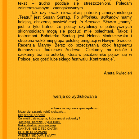
tekst – trudno poddaje się streszczeniom. Polecam
zainteresowanym i zaangażowanym.
Tak czy owak niewątpliwą patronką amerykańskiego
„Teatru” jest Susan Sontag. Po
Miłośniku wulkanów
mamy
kolejną, obszerną powieść-esej:
In America
. Słówko „mamy”
jest o tyle trafne, że polscy czytelnicy o patriotycznych
skłonnościach mogą się poczuć mile połechtani. Takoż i
teatromani. Bohaterką Sontag jest Helena Modrzejewska i
skupiona wokół niej grupa polskiej emigracji w Nowym Świecie.
Recenzja Maryny Bersz do przeczytania obok fragmentu
tłumaczenia Jarosława Andersa. Czekamy na całość i
czekamy też na autorkę, która w październiku pojawi się w
Polsce jako gość lubelskiego festiwalu „Konfrontacje”.
Aneta Kwiecień
wersja do wydrukowania
zobacz w najnowszym wydaniu:
Może się zacznie robić ciekawie…
Ukąszenie popowe
Co myśli dziewczyna, która unosi sukienkę?
„Dlatego” bardziej „Tylko Rock”
Rokendrol w państwie pop
KAKTUS NIE Z TEJ CHATKI
POTOP POP-PAPKI
WIĘCEJ NIŻ DWA ŚWIATY
Czas kanibalów