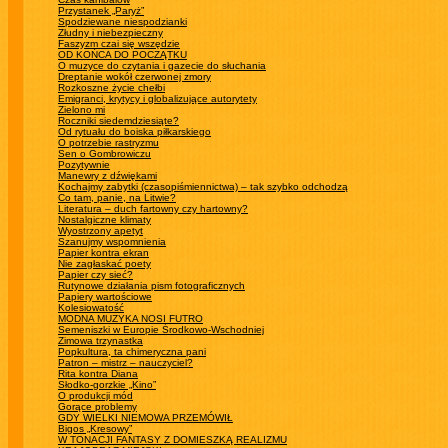
Przystanek „Paryż”
Spodziewane niespodzianki
Złudny i niebezpieczny
Faszyzm czai się wszędzie
OD KOŃCA DO POCZĄTKU
O muzyce do czytania i gazecie do słuchania
Dreptanie wokół czerwonej zmory
Rozkoszne życie chełbi
Emigranci, krytycy i globalizujące autorytety
Zielono mi
Roczniki siedemdziesiąte?
Od rytuału do boiska piłkarskiego
O potrzebie rastryzmu
Sen o Gombrowiczu
Pozytywnie
Manewry z dźwiękami
Kochajmy zabytki (czasopiśmiennictwa) – tak szybko odchodzą
Co tam, panie, na Litwie?
Literatura – duch fartowny czy hartowny?
Nostalgiczne klimaty
Wyostrzony apetyt
Szanujmy wspomnienia
Papier kontra ekran
Nie zagłaskać poety
Papier czy sieć?
Rutynowe działania pism fotograficznych
Papiery wartościowe
Kolesiowatość
MODNA MUZYKA NOSI FUTRO
Semeniszki w Europie Środkowo-Wschodniej
Zimowa trzynastka
Popkultura, ta chimeryczna pani
Patron – mistrz – nauczyciel?
Rita kontra Diana
Słodko-gorzkie „Kino”
O produkcji mód
Gorące problemy
GDY WIELKI NIEMOWA PRZEMÓWIŁ
Bigos „Kresowy”
W TONACJI FANTASY Z DOMIESZKĄ REALIZMU