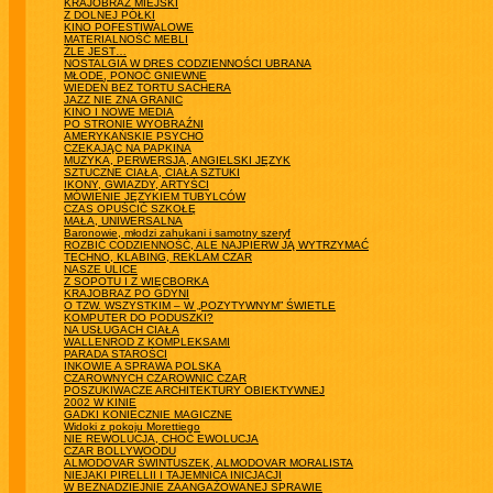
KRAJOBRAZ MIEJSKI
Z DOLNEJ PÓŁKI
KINO POFESTIWALOWE
MATERIALNOŚĆ MEBLI
ŹLE JEST…
NOSTALGIA W DRES CODZIENNOŚCI UBRANA
MŁODE, PONOĆ GNIEWNE
WIEDEŃ BEZ TORTU SACHERA
JAZZ NIE ZNA GRANIC
KINO I NOWE MEDIA
PO STRONIE WYOBRAŹNI
AMERYKAŃSKIE PSYCHO
CZEKAJĄC NA PAPKINA
MUZYKA, PERWERSJA, ANGIELSKI JĘZYK
SZTUCZNE CIAŁA, CIAŁA SZTUKI
IKONY, GWIAZDY, ARTYŚCI
MÓWIENIE JĘZYKIEM TUBYLCÓW
CZAS OPUŚCIĆ SZKOŁĘ
MAŁA, UNIWERSALNA
Baronowie, młodzi zahukani i samotny szeryf
ROZBIĆ CODZIENNOŚĆ, ALE NAJPIERW JĄ WYTRZYMAĆ
TECHNO, KLABING, REKLAM CZAR
NASZE ULICE
Z SOPOTU I Z WIĘCBORKA
KRAJOBRAZ PO GDYNI
O TZW. WSZYSTKIM – W „POZYTYWNYM” ŚWIETLE
KOMPUTER DO PODUSZKI?
NA USŁUGACH CIAŁA
WALLENROD Z KOMPLEKSAMI
PARADA STAROŚCI
INKOWIE A SPRAWA POLSKA
CZAROWNYCH CZAROWNIC CZAR
POSZUKIWACZE ARCHITEKTURY OBIEKTYWNEJ
2002 W KINIE
GADKI KONIECZNIE MAGICZNE
Widoki z pokoju Morettiego
NIE REWOLUCJA, CHOĆ EWOLUCJA
CZAR BOLLYWOODU
ALMODOVAR ŚWINTUSZEK, ALMODOVAR MORALISTA
NIEJAKI PIRELLII I TAJEMNICA INICJACJI
W BEZNADZIEJNIE ZAANGAŻOWANEJ SPRAWIE