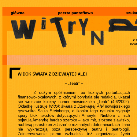
z 
powr
WIDOK ŚWIATA Z DZIEWIĄTEJ ALEI
– „Teatr” –
Z dużym opóźnieniem, po licznych perturbacjach
finansowo-lokalowych, z którymi borykała się redakcja, ukazał
się wreszcie kolejny numer miesięcznika „Teatr” (4-6/2002).
Okładkę ilustruje
Widok świata z Dziewiątej Alei
nowojorskiego
rysownika Saula Steinberga, a ikonka tego rysunku sygnuje
spory blok tekstów dotyczących Ameryki. Niektóre z nich
pojmują Amerykę bardzo szeroko – jako mit, złożone zjawisko,
ruchliwą przestrzeń zdarzeń o rozmaitych determinantach. Inne
nie wykraczają poza perspektywę teatru i teatrologii.
Zainteresowanie pisma wzbudziła też organizacja życia