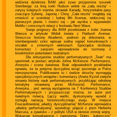
widzenia dyrektora BAM jako żywo przypomina rysunek
Steinberga: za linią rzeki Hudson widok na „całą resztę” –
zarysy kolejnych stanów, skrawek Kanady, horyzontalne pasy
znaczące Syberię, Japonię i Chiny. „Cała reszta” mogłaby się
zmieścić w szerokiej i ludnej 9th Avenue, widocznej na
pierwszym planie. I mieści się – jak wynika z wypowiedzi
Melillo i corocznych relacji z festiwalu Next Wave.
Swoje prognozy dla BAM przedstawia z kolei Joanna
Warsza w artykule
Widok świata z Flatbush Avenue
.
Streszcza historię Akademii, podnosi jej dokonania, w
steinbergowski szkic wpisuje siatkę napięć kierunkowych i
strzałek o zmiennych wektorach. Sporządza skrótowy
komentarz i zarazem wprowadzenie do rozmowy z
brooklińskim potentatem teatralnym.
Dla entuzjastów studiów performatywnych „Teatr” ma
upominek w postaci artykułu Johna McKenzie:
Performance,
Ameryka i scena światowa
. Brak odpowiednich przekładów
sprawia, że ta potężna dyscyplina wciąż pozostaje w Polce
nierozpoznana. Publikowane tu i ówdzie okruchy wymagają
specjalistycznych wstępów i komentarzy (Aneta Kyzioł zwięźle
omawia historię nauk performatywnych, przybliżając odrobinę
tematykę omawianą przez McKenzie).
Performance,
Ameryka…
jest wersją wystąpienia na 7 Konferencji Studiów
Performatywnych i przypuszczać można, że autor jest
świetnym mówcą. Łączy wartki, dyskursywny wywód z
rozległą narracją historiozoficznego eseju. W miejsce
Foucaultowskiej „władzy dyscyplinarnej” McKenzie wprowadza
„władzę performatywną”, wywodząc pojęcie z pism Herberta
Marcusa, a zjawisko – z polityki USA w okresie zimnej wojny.
Wskazuje konsekwencje i zagrożenia. Dobry, „kaloryczny”