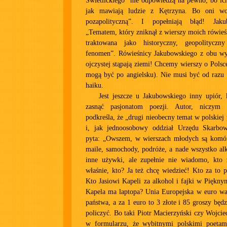
Świetlickiego” nie odpowiedzą na pewno, bo ich 
jak mawiają ludzie z Kętrzyna. Bo oni wol
pozapolityczną”. I popełniają błąd! Jaku
„Tematem, który zniknął z wierszy moich rówieśn
traktowana jako historyczny, geopolityczny
fenomen”. Rówieśnicy Jakubowskiego z obu wys
ojczystej stąpają ziemi! Chcemy wierszy o Polsc
mogą być po angielsku). Nie musi być od razu 
haiku.
Jest jeszcze u Jakubowskiego inny upiór,
zasnąć pasjonatom poezji. Autor, niczym ś
podkreśla, że „drugi nieobecny temat w polskiej 
i, jak jednoosobowy oddział Urzędu Skarbow
pyta: „Owszem, w wierszach młodych są komór
maile, samochody, podróże, a nade wszystko alk
inne używki, ale zupełnie nie wiadomo, kto 
właśnie, kto? Ja też chcę wiedzieć! Kto za to p
Kto Jasiowi Kapeli za alkohol i fajki w Piękny
Kapela ma laptopa? Unia Europejska w euro wal
państwa, a za 1 euro to 3 złote i 85 groszy będz
policzyć. Bo taki Piotr Macierzyński czy Wojcie
w formularzu, że wybitnymi polskimi poetam