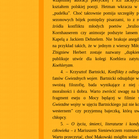
wzajemnej adoracji poetyckiej i ich zacięty
kształtem polskiej poezji. Hetman wkracza w ś
„pudelka”. Choć taktownie pomija szczegóły pi
sezonowych bójek pomiędzy pisarzami, to z 
źródła konfliktu młodych poetów „bruli
Kornhauserem czy animozje podszyte lansem
Kapelą a Jackiem Dehnelem. Nie brakuje anegdo
na przykład takich, że w jednym z wierszy Mił
Zbigniew Herbert zostaje nazwany „dupkie
publikuje utwór dla kolegi Koehlera zatytu
Koehleryzm
.
4. – Krzysztof Bartnicki,
Konflikty z odleg
fanów
Gwiezdnych wojen
. Bartnicki odnajduje w
swoistą filozofię, bada wynikające z niej d
moralności i dobra. Warto zwrócić uwagę na ba
fragment eseju o Mocy będącej w filmie 
Gwiezdne wojny
w ujęciu Bartnickiego już nie ko
westernem” czy przyjemną bajeczką, którą uwie
chłopcy.
5. –
O życiu, śmierci, literaturze i kond
człowieka
– z Mariuszem Sieniewiczem rozmawi
Warto przeczytać, choć Makowski mógłby sobie 