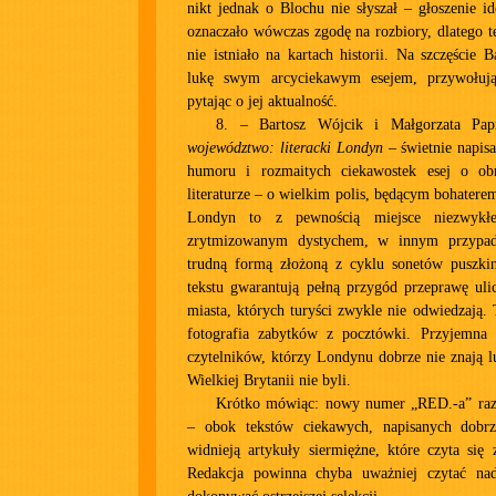
nikt jednak o Blochu nie słyszał – głoszenie id
oznaczało wówczas zgodę na rozbiory, dlatego t
nie istniało na kartach historii. Na szczęście 
lukę swym arcyciekawym esejem, przywołuj
pytając o jej aktualność.
8. – Bartosz Wójcik i Małgorzata Pa
województwo: literacki Londyn
– świetnie napisa
humoru i rozmaitych ciekawostek esej o o
literaturze – o wielkim polis, będącym bohatere
Londyn to z pewnością miejsce niezwykłe
zrytmizowanym dystychem, w innym przypad
trudną formą złożoną z cyklu sonetów puszki
tekstu gwarantują pełną przygód przeprawę uli
miasta, których turyści zwykle nie odwiedzają.
fotografia zabytków z pocztówki. Przyjemna 
czytelników, którzy Londynu dobrze nie znają l
Wielkiej Brytanii nie byli.
Krótko mówiąc: nowy numer „RED.-a” raz
– obok tekstów ciekawych, napisanych dobr
widnieją artykuły siermiężne, które czyta się z
Redakcja powinna chyba uważniej czytać nad