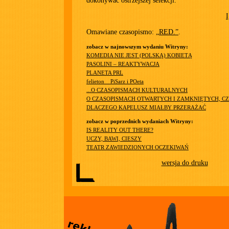
dokonywać ostrzejszej selekcji.
Omawiane czasopismo:
„RED.”
.
zobacz w najnowszym wydaniu Witryny:
KOMEDIA NIE JEST (POLSKĄ) KOBIETĄ
PASOLINI – REAKTYWACJA
PLANETA PRL
felieton__PiSarz i POeta
...O CZASOPISMACH KULTURALNYCH
O CZASOPISMACH OTWARTYCH I ZAMKNIĘTYCH, CZ
DLACZEGO KAPELUSZ MIAŁBY PRZERAŻAĆ
zobacz w poprzednich wydaniach Witryny:
IS REALITY OUT THERE?
UCZY, BAWI, CIESZY
TEATR ZAWIEDZIONYCH OCZEKIWAŃ
wersja do druku