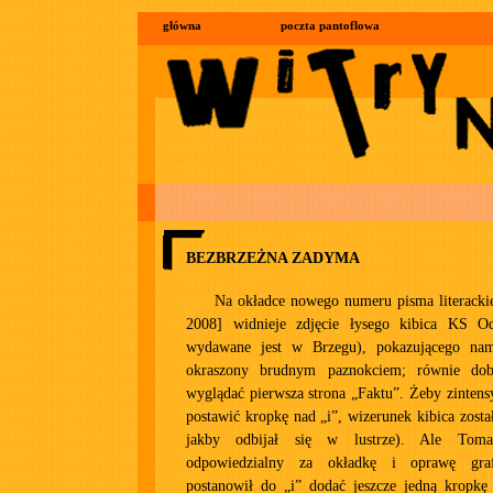
główna
poczta pantoflowa
BEZBRZEŻNA ZADYMA
Na okładce nowego numeru pisma literacki
2008] widnieje zdjęcie łysego kibica KS O
wydawane jest w Brzegu), pokazującego na
okraszony brudnym paznokciem; równie do
wyglądać pierwsza strona „Faktu”. Żeby zintens
postawić kropkę nad „i”, wizerunek kibica zosta
jakby odbijał się w lustrze). Ale Tomas
odpowiedzialny za okładkę i oprawę graf
postanowił do „i” dodać jeszcze jedną kropkę