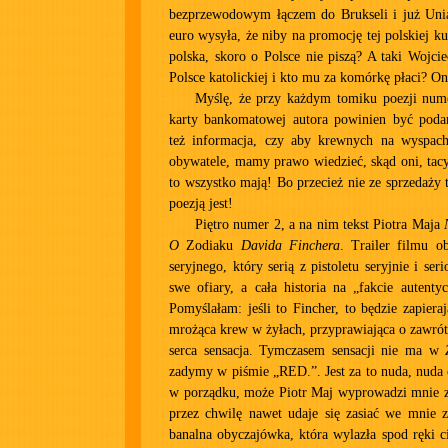
bezprzewodowym łączem do Brukseli i już Unia 
euro wysyła, że niby na promocję tej polskiej ku
polska, skoro o Polsce nie piszą? A taki Wojci
Polsce katolickiej i kto mu za komórkę płaci? On
Myślę, że przy każdym tomiku poezji num
karty bankomatowej autora powinien być podan
też informacja, czy aby krewnych na wyspac
obywatele, mamy prawo wiedzieć, skąd oni, tacy 
to wszystko mają! Bo przecież nie ze sprzedaży t
poezją jest!
Piętro numer 2, a na nim tekst Piotra Maja
O
Zodiaku
Davida Finchera
. Trailer filmu o
seryjnego, który serią z pistoletu seryjnie i seri
swe ofiary, a cała historia na „fakcie autenty
Pomyślałam: jeśli to Fincher, to będzie zapiera
mrożąca krew w żyłach, przyprawiająca o zawrót 
serca sensacja. Tymczasem sensacji nie ma w
zadymy w piśmie „RED.”. Jest za to nuda, nuda 
w porządku, może Piotr Maj wyprowadzi mnie z 
przez chwilę nawet udaje się zasiać we mnie z
banalna obyczajówka, która wylazła spod ręki 