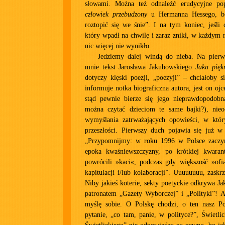
słowami. Można też odnaleźć erudycyjne pop
człowiek przebudzony
u Hermanna Hessego, bo
roztopić się we śnie”. I na tym koniec, jeśli
który wpadł na chwilę i zaraz znikł, w każdym r
nic więcej nie wynikło.
Jedziemy dalej windą do nieba. Na pierw
mnie tekst Jarosława Jakubowskiego
Jaka pięk
dotyczy klęski poezji, „poezyji” – chciałoby s
informuje notka biograficzna autora, jest on oj
stąd pewnie bierze się jego nieprawdopodobna
można czytać dzieciom te same bajki?), nieo
wymyślania zatrważających opowieści, w któr
przeszłości. Pierwszy duch pojawia się już w 
„Przypomnijmy: w roku 1996 w Polsce zaczyn
epoka kwaśniewszczyzny, po krótkiej kwaran
powrócili »kaci«, podczas gdy większość »ofi
kapitulacji i/lub kolaboracji”. Uuuuuuuu, zaskrz
Niby jakieś koterie, sekty poetyckie odkrywa Ja
patronatem „Gazety Wyborczej” i „Polityki”! A
myślę sobie. O Polskę chodzi, o ten nasz P
pytanie, „co tam, panie, w polityce?”, Świetlic