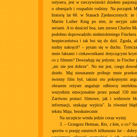
reżysera, jest w rzeczywistości dziełem pasjonu
o obsesjach i rozpadzie rodziny. Na początek M
historię lat 60. w Stanach Zjednoczonych: że 
Martin Luther King po nim, że seryjni zabó
seriami. A to dusiciel boa, tam znowu Charles M
podobno doprowadziło siedmioletniego Finchera 
bezpieczeństwa i tak boi się do dziś. Zgoda, a
nudny nakręcił? – pytam się w duchu. Tymcz
mnie faktami i ciekawostkami dotyczącymi krym
co z filmem? Dowiaduję się jedynie, że Fincher 
„nic nie jest dobrze”. No nie jest, czego dowo
dzieło. Maj nieustannie próbuje mnie przeko
świetny film był, takimi oto pokrętnymi ar
obrazem reżyser angażuje odbiorcę intelektu
wszystkim emocjonalnie przez ponad 150 minut
Zarówno postaci filmowe, jak i widzowie bł
informacji, szukając wyjścia”. Ja również błą
tekstu Maja, bezskutecznie.
Na szczęście winda jedzie coraz wyżej:
3. – Grzegorz Hetman,
Kto, z kim, o co? Su
sporów o poezję ostatnich kilkunastu lat
– dobry 