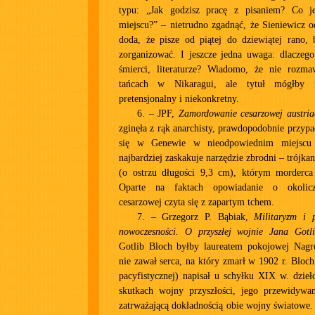
typu: „Jak godzisz pracę z pisaniem? Co j
miejscu?” – nietrudno zgadnąć, że Sieniewicz o
doda, że pisze od piątej do dziewiątej rano, 
zorganizować. I jeszcze jedna uwaga: dlaczego
śmierci, literaturze? Wiadomo, że nie rozma
tańcach w Nikaragui, ale tytuł mógłby
pretensjonalny i niekonkretny.
6. – JPF,
Zamordowanie cesarzowej austria
zginęła z rąk anarchisty, prawdopodobnie przyp
się w Genewie w nieodpowiednim miejscu 
najbardziej zaskakuje narzędzie zbrodni – trójkan
(o ostrzu długości 9,3 cm), którym morderca p
Oparte na faktach opowiadanie o okolicz
cesarzowej czyta się z zapartym tchem.
7. – Grzegorz P. Bąbiak,
Militaryzm i 
nowoczesności. O przyszłej wojnie Jana Gotl
Gotlib Bloch byłby laureatem pokojowej Nag
nie zawał serca, na który zmarł w 1902 r. Bloch
pacyfistycznej) napisał u schyłku XIX w. dzieł
skutkach wojny przyszłości, jego przewidywan
zatrważającą dokładnością obie wojny światowe. 