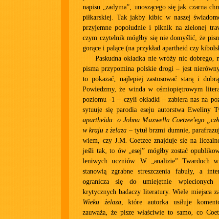
napisu „zadyma”, unoszącego się jak czarna ch
piłkarskiej. Tak jakby kibic w naszej świadom
przyjemne popołudnie i piknik na zielonej tr
czym czytelnik mógłby się nie domyślić, że pis
gorące i palące (na przykład apartheid czy kibols
Paskudna okładka nie wróży nic dobrego, n
pisma przypomina polskie drogi – jest nierówny
to pokazać, najlepiej zastosować starą i dobr
Powiedzmy, że winda w ośmiopiętrowym liter
poziomu -1 – czyli okładki – zabiera nas na p
sytuuje się parodia eseju autorstwa Eweliny 
apartheidu: o Johna Maxwella Coetzee'ego „czł
w kraju z żelaza
– tytuł brzmi dumnie, parafrazu
wiem, czy J.M. Coetzee znajduje się na licealnej
jeśli tak, to ów „esej” mógłby zostać opubliko
leniwych uczniów. W „analizie” Twardoch wi
stanowią zgrabne streszczenia fabuły, a inter
ogranicza się do umiejętnie wplecionych
krytycznych badaczy literatury. Wiele miejsca z
Wieku żelaza
, które autorka usiłuje koment
zauważa, że pisze właściwie to samo, co Coet