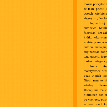
można poczytać na
że takie poetki
swoich wielbicie
sięgną po „Pro A
Najbardziej
autorstwa Karo
lobotomii bez zni
krótko: wkurwieni
– histeryczne wn
autorka miała pią
aby napisać dobry
tego utworu, jeg
można z niego wy
Numer ratu
teoretycznej. Kto
dużo w nich -iz
Niech nam to ni
wiedzę o niezna
Raczej nie ma c
bibliotece coś 
wewnętrzne: patr
w twórczości I