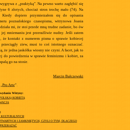
 wygrywa z „praktyką”. Na pewno warto zagłębić się
dyne 6 złotych, chociaż stron trochę mało (74). Na
. Kiedy dopiero przymierzałem się do opisania
eru poznańskiego czasopisma, witrynowa Joasia
ziała mi, że stoi przede mną trudne zadanie, bo ów
jej mniemaniu jest przeraźliwie nudny. Jeśli zatem
e, że kontakt z numerem pisma o sprawie kobiecej
przeciągły ziew, musi to coś istotnego oznaczać.
, że jedna jaskółka wiosny nie czyni. A facet, jak to
cej do powiedzenia w sprawie feminizmu i kobiet, za
palą go na stosie.
Marcin Bałczewski
 „
Pro Arte
”.
 wydaniu Witryny:
(POLSKĄ) KOBIETĄ
YWACJA
a
H KULTURALNYCH
TWARTYCH I ZAMKNIĘTYCH, CZYLI O TYM, DLACZEGO
 PRZERAŻAĆ