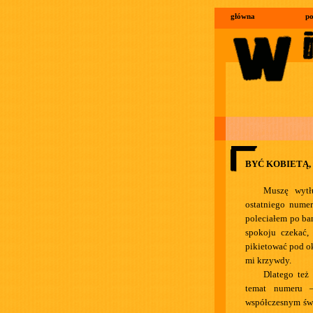
główna
po
BYĆ KOBIETĄ, 
Muszę wytł
ostatniego numer
poleciałem po ba
spokoju czekać,
pikietować pod o
mi krzywdy.
Dlatego też 
temat numeru –
współczesnym świ