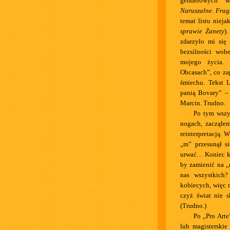
genderowych” w
Naruszalne. Frag
temat listu niej
sprawie Żanety
)
zdarzyło mi się
bezsilności wob
mojego życia.
Obcasach”, co za
śmiechu. Tekst 
panią Bovary” – 
Marcin. Trudno.
Po tym wszy
nogach, zacząłem
reinterpretacją. W
„m” przesunął si
urwać… Koniec ko
by zamienić na 
nas wszystkich?
kobiecych, więc 
czyż świat nie 
(Trudno.)
Po „Pro Arte
lub magisterski