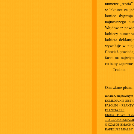
numerze „teoria”
w lekturze za je
koniec dygresja
najnowszego num
Wojdowicz powied
kobiecy numer w 
kobieta deklaruj
wywołuje w niej 
Chociaż powiadają
facet, ma najwię
co baby zapewne s
Trudno.
Omawiane pisma:
zobacz w najnowszym
KOMEDIA NIE JEST 
PASOLINI – REAKT
PLANETA PRL
felieton__PiSarz i POet
...O CZASOPISMAC
O CZASOPISMACH O
KAPELUSZ MIAŁBY