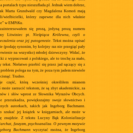
 portalach typu nieszuflada.pl. Jednak wiem dobrze,
 jak Marta Grundwald czy Magdalena Komoń mają
li/wielbicielki, którzy zapewne dla nich właśnie
rte” w EMPiKu.
 zainteresowałem się prozą, jedyną prozą numeru
liny Litwiniec pt.
Nieśpiąca Królewna, czyli o
eczulenia oraz jej patogenezie
. Tekst można opisać
e (podaję synonim, by kolejny raz nie przegiąć pały
erwienie na wszystko) młodej dziewczyny. Widać, że
tki z wypracowań z polskiego, ale to trochę za mało,
 tekst. Niełatwo przebić się przez jad sączący się z
o problem polega na tym, że poza tym jadem niewiele
cisnąć. Trudno.
je część, którą wcześniej określiłem mianem
ś może zarzucić tekstom, że są zbyt akademickie, za
mów i słów wprost ze Słownika Wyrazów Obcych.
e przeszkadza, powiększajmy swoje słownictwo i
nych autorkach, takich jak Ingeborg Bachmann.
o szukać jej książek w księgarniach, ale może w
się znajdzie. Z tekstu Lucyny Bąk
Kolonializacje
iarchat, faszyzm, psychoanaliza. O pewnym motywie
ngeborg Bachmann
wyczytać można, że Ingeborg