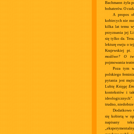
Bachmann żyła pe
bohaterów. O cud
A propos o
kobiecych nie mog
kilka lat temu w
przyznania jej L
się tylko da. Ter
lekturę eseju o te
Krajewskiej pt.
możliwe? O twó
pojmowania teatru
Poza tym w
polskiego feminiz
pytania jest męż
Lubię
Księgę Em
kontekstów i ta
ideologicznych”.
trudno, niedobrze 
Dodatkowo w 
się kobietą w op
napisany te
„eksperymentalny