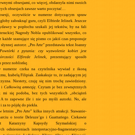
wnymi obsesjami, co więcej, obdarzyła nimi swoich
zych obsesjach zawsze warto poczytać…
bsesji, oczywiście w numerze dotyczącym spraw
łoby zabraknąć guru, czyli Elfriede Jelinek. Jeszcze
ydawcy w popłochu szukali jej tekstów, by na fali
iterackiej Nagrody Nobla opublikować wszystko, co
az każde szanujące się pismo co jakiś czas proponuje
j słynnej autorce. „Pro Arte” przedstawia tekst Joanny
Powtórki z pytania: czy wyzwolenie kobiet jest
rczości Elfirede Jelinek
, prezentujący sposób
 przez noblistkę.
 numerze czeka na czytelnika wywiad z ikoną
mu, Izabelą Filipiak. Zaskakuje to, że zadającym jej
czyzna. Niestety, czuję się nim trochę zawiedziony.
i
Całkowitą amnezję
. Czytam je bez zewnętrznych
k mi się podoba, bez tych wszystkich „obciążeń
 A to zapewne źle i nie po myśli autorki. No, ale
i za to pójdę do piekła.
letnim „Pro Arte” kilka innych atrakcji. Stawanie-
arciu o teorie Deleuze’go i Guattariego. Ciekawie
kst Katarzyny Kapsydy Szymańskiej o
ch odniesieniach interpretacyjno-fragmentaryczno-