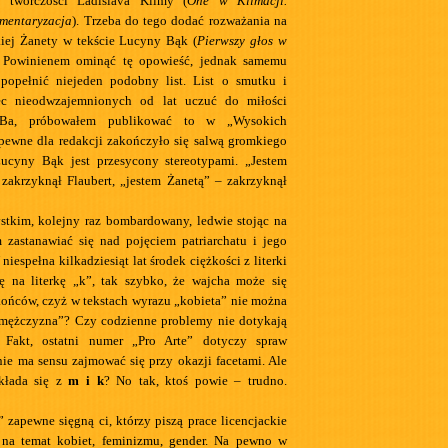
 twórczości Ladislava Klimy (
One w Klimacji.
mentaryzacja
). Trzeba do tego dodać rozważania na
akiej Żanety w tekście Lucyny Bąk (
Pierwszy głos w
. Powinienem ominąć tę opowieść, jednak samemu
 popełnić niejeden podobny list. List o smutku i
ec nieodwzajemnionych od lat uczuć do miłości
 Ba, próbowałem publikować to w „Wysokich
pewne dla redakcji zakończyło się salwą gromkiego
Lucyny Bąk jest przesycony stereotypami. „Jestem
zakrzyknął Flaubert, „jestem Żanetą” – zakrzyknął
stkim, kolejny raz bombardowany, ledwie stojąc na
 zastanawiać się nad pojęciem patriarchatu i jego
 niespełna kilkadziesiąt lat środek ciężkości z literki
ę na literkę „k”, tak szybko, że wajcha może się
ńców, czyż w tekstach wyrazu „kobieta” nie można
„mężczyzna”? Czy codzienne problemy nie dotykają
 Fakt, ostatni numer „Pro Arte” dotyczy spraw
nie ma sensu zajmować się przy okazji facetami. Ale
składa się z
m i k
? No tak, ktoś powie – trudno.
” zapewne sięgną ci, którzy piszą prace licencjackie
e na temat kobiet, feminizmu, gender. Na pewno w