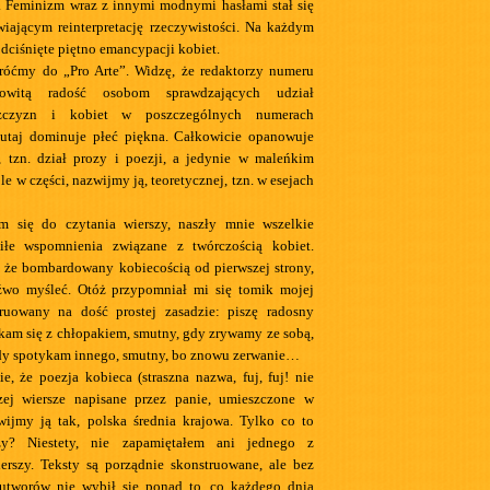
. Feminizm wraz z innymi modnymi hasłami stał się
iającym reinterpretację rzeczywistości. Na każdym
dciśnięte piętno emancypacji kobiet.
róćmy do „Pro Arte”. Widzę, że redaktorzy numeru
mowitą radość osobom sprawdzających udział
żczyzn i kobiet w poszczególnych numerach
tutaj dominuje płeć piękna. Całkowicie opanowuje
, tzn. dział prozy i poezji, a jedynie w maleńkim
le w części, nazwijmy ją, teoretycznej, tzn. w esejach
m się do czytania wierszy, naszły mnie wszelkie
miłe wspomnienia związane z twórczością kobiet.
 że bombardowany kobiecością od pierwszej strony,
źwo myśleć. Otóż przypomniał mi się tomik mojej
truowany na dość prostej zasadzie: piszę radosny
ykam się z chłopakiem, smutny, gdy zrywamy ze sobą,
dy spotykam innego, smutny, bo znowu zerwanie…
ie, że poezja kobieca (straszna nazwa, fuj, fuj! nie
czej wiersze napisane przez panie, umieszczone w
wijmy ją tak, polska średnia krajowa. Tylko co to
czy? Niestety, nie zapamiętałem ani jednego z
erszy. Teksty są porządnie skonstruowane, ale bez
 utworów nie wybił się ponad to, co każdego dnia