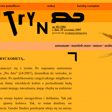
czta pantoflowa
szukaj
katalog czasopism
nr 18 (196)
z dnia 20 września 2007
powrót do
wydania bieżącego
zapraszamy
|
przeglądy prasy
|
autorzy
|
archi
BYĆ KOBIETĄ...
umaczyć się z tytułu. Po napisaniu omówienia
u „Pro Arte” (24/2007), doszedłem do wniosku, że
ndzie. Po opublikowaniu czegoś takiego mógłbym w
 aż tłumy wściekłych kobiet z pochodniami będą
knami mojego mieszkania, mając chętkę na zrobienie
ta wersja będzie niezgryźliwa i delikatna. Tak jak
 sprawy kobiece. Tak, to temat drażliwy we
ecie. Gender Studies przebojem wbija się na salony