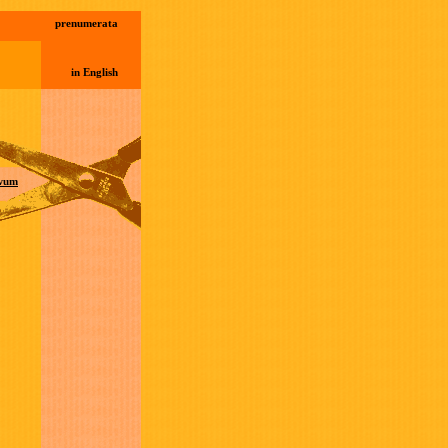
prenumerata
in English
wum