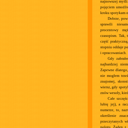
najnowszej myśli
pojęciem umożliw
kroku spotykam o
Dobrze, pow
sprawili niesa
procentowy mę
czasopism. Tak, 
część praktyczną
stopniu oddaje po
i opracowaniach.
Gdy zabrałe
najbardziej nie
Zapewne dlatego,
nie mogłem trze
znajomej, skons
wiersz, gdy spot
znów wesoły, kie
Całe szczęśc
lubię jej), a ra
numerze, to, naz
określenie zna
przeczytanych wi
polotu. Żaden z