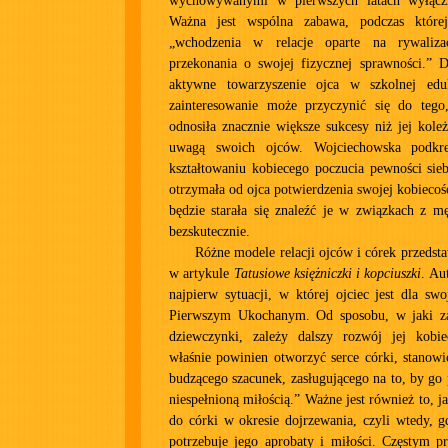
wychowywanymi w pierwszych latach wyłączn
Ważna jest wspólna zabawa, podczas które
„wchodzenia w relacje oparte na rywalizacj
przekonania o swojej fizycznej sprawności.” 
aktywne towarzyszenie ojca w szkolnej eduk
zainteresowanie może przyczynić się do tego
odnosiła znacznie większe sukcesy niż jej kole
uwagą swoich ojców. Wojciechowska podkr
kształtowaniu kobiecego poczucia pewności siebi
otrzymała od ojca potwierdzenia swojej kobiecoś
będzie starała się znaleźć je w związkach z m
bezskutecznie.
Różne modele relacji ojców i córek przedst
w artykule
Tatusiowe księżniczki i kopciuszki
. Au
najpierw sytuacji, w której ojciec jest dla swo
Pierwszym Ukochanym. Od sposobu, w jaki za
dziewczynki, zależy dalszy rozwój jej kobie
właśnie powinien otworzyć serce córki, stanow
budzącego szacunek, zasługującego na to, by go
niespełnioną miłością.” Ważne jest również to, ja
do córki w okresie dojrzewania, czyli wtedy, g
potrzebuje jego aprobaty i miłości. Częstym p