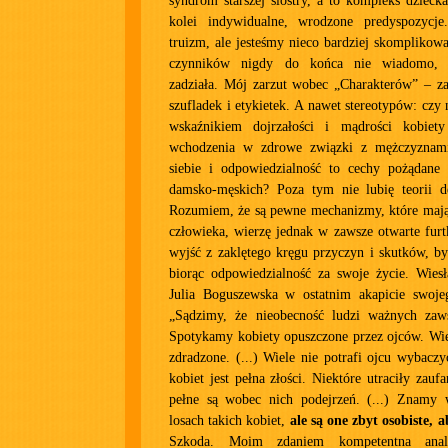
syndrom starszej siostry, a to kompleks dziecka
kolei indywidualne, wrodzone predyspozycje
truizm, ale jesteśmy nieco bardziej skomplikowa
czynników nigdy do końca nie wiadomo, k
zadziała. Mój zarzut wobec „Charakterów” – za
szufladek i etykietek. A nawet stereotypów: cz
wskaźnikiem dojrzałości i mądrości kobiety
wchodzenia w zdrowe związki z mężczyznami
siebie i odpowiedzialność to cechy pożądane 
damsko-męskich? Poza tym nie lubię teorii de
Rozumiem, że są pewne mechanizmy, które maj
człowieka, wierzę jednak w zawsze otwarte fur
wyjść z zaklętego kręgu przyczyn i skutków, by
biorąc odpowiedzialność za swoje życie. Wies
Julia Boguszewska w ostatnim akapicie swojeg
„Sądzimy, że nieobecność ludzi ważnych zaws
Spotykamy kobiety opuszczone przez ojców. Wiel
zdradzone. (...) Wiele nie potrafi ojcu wybaczy
kobiet jest pełna złości. Niektóre utraciły zau
pełne są wobec nich podejrzeń. (...) Znamy 
losach takich kobiet,
ale są one zbyt osobiste, 
Szkoda. Moim zdaniem kompetentna anali