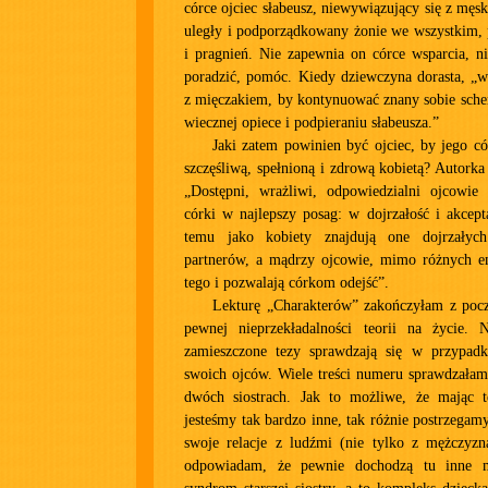
córce ojciec słabeusz, niewywiązujący się z męsk
uległy i podporządkowany żonie we wszystkim,
i pragnień. Nie zapewnia on córce wsparcia, nie
poradzić, pomóc. Kiedy dziewczyna dorasta, „w
z mięczakiem, by kontynuować znany sobie sche
wiecznej opiece i podpieraniu słabeusza.”
Jaki zatem powinien być ojciec, by jego có
szczęśliwą, spełnioną i zdrową kobietą? Autorka
„Dostępni, wrażliwi, odpowiedzialni ojcowie
córki w najlepszy posag: w dojrzałość i akcepta
temu jako kobiety znajdują one dojrzałych
partnerów, a mądrzy ojcowie, mimo różnych emo
tego i pozwalają córkom odejść”.
Lekturę „Charakterów” zakończyłam z pocz
pewnej nieprzekładalności teorii na życie.
zamieszczone tezy sprawdzają się w przypad
swoich ojców. Wiele treści numeru sprawdzałam
dwóch siostrach. Jak to możliwe, że mając 
jesteśmy tak bardzo inne, tak różnie postrzegam
swoje relacje z ludźmi (nie tylko z mężczyz
odpowiadam, że pewnie dochodzą tu inne 