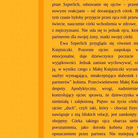
pisze Szperlich, odsuwanie się ojców – przes
nowymi reakcjami – od dorastających córek. 
tym czasie byłoby przyjęcie przez ojca roli prz
świecie, nauczenie córki wchodzenia w zdrowe, p
z mężczyznami. Nie uda się to jednak ojcu, któ
partnerem dla swojej żony, matki swojej córki.
Ewa Szperlich przygląda się również mi
Księżniczki. Pozornie ojciec zaspokaja w
emocjonalne, daje dziewczynce poczucie 
wyjątkowości. Jednak zamiast wychowywać, roz
ją, w wyniku czego z Małej Księżniczki wyrasta
nazbyt wymagająca, nieakceptująca słabostek 
partnerów” kobieta. Przeciwieństwem Małej Księ
despoty. Apodyktyczny, wrogi, nadmiern
kontrolujący ojciec sprawia, że dziewczynka w
nieśmiałą i zalęknioną. Piętno na życiu córk
ojciec „duch”, czyli taki, który – chociaż fizy
nawiązuje z nią bliskich relacji, jest zamknięt
obojętny. Córka takiego ojca obarcza sie
porozumienia, jako dorosła kobieta żyje
opuszczeniem przez partnera. Nie mniejszą 