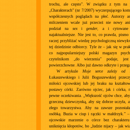
trochu, ale często”. W związku z tym na
„Charakterach” (nr 7/2007) wyczerpującego ko
współczesnych poglądach na płeć. Autorzy a
milczeniem wcale już przecież nie nowy ani
podział na
sex
i
gender
, a i cytowane 
najaktualniejsze. Nie jest to, co prawda, pis
raczej przybliżać wiedzę psychologiczną niewy
tej dziedzinie odbiorcy. Tyle że – jak się w pra
co najpopularniejszy polski magazyn psyc
czytelnikom „do wierzenia” podaje, jes
powierzchowne. Albo już dawno odkryte i przega
W artykule
Moje serce zależy od t
Łukaszewskiego i Julii Boguszewskiej przec
miłości ojcowskiej lub jej braku na kształtow
postawy córki. Zarówno ojciec, jak i córka, 
pewne oczekiwania. „Większość ojców chce, aby
grzeczną dziewczynką, aby się dobrze uczyła, a
złego towarzystwa. Aby na zawsze pozostała
osóbką. Buzia w ciup i rączki w małdrzyk.” – 
ojcowskie marzenie o córce bez charakteru
uniknięcia kłopotów, bo „ludzie nijacy – jak 