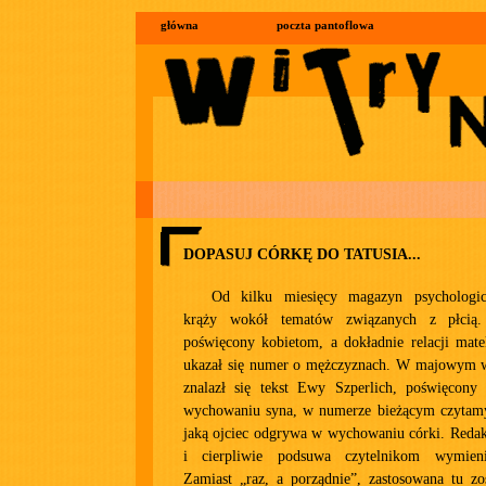
główna
poczta pantoflowa
DOPASUJ CÓRKĘ DO TATUSIA...
Od kilku miesięcy magazyn psychologic
krąży wokół tematów związanych z płcią
poświęcony kobietom, a dokładnie relacji mate
ukazał się numer o mężczyznach. W majowym 
znalazł się tekst Ewy Szperlich, poświęcony
wychowaniu syna, w numerze bieżącym czytamy 
jaką ojciec odgrywa w wychowaniu córki. Redak
i cierpliwie podsuwa czytelnikom wymieni
Zamiast „raz, a porządnie”, zastosowana tu zos