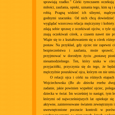
sprawiają rzadko.” Córki tymczasem oczekuj
miłości, zaufania, opieki, uznania tego, kim są i 
robią. Pragną widzieć ich silnymi, mądry
godnymi szacunku. Od nich chcą dowiedzieć 
wyglądać wzorcowa relacja mężczyzny i kobiety. 
zdają sobie sprawę z oczekiwań ojców, o tyle o
znają oczekiwań córek, a czasem nawet nie pr
Wiąże się to z kształtowaniem się u córek różn
postaw. Na przykład, gdy ojciec nie zapewni c
bezpieczeństwa i zaufania, może sprawić
przyjmować w dorosłym życiu „postawę pionk
niesamodzielnego. Ten, który szuka w córc
przyjaciółki, przyczynia się do tego, że bę
mężczyźnie poszukiwać ojca, którym on nie umia
O relacji ojca i córki na różnych etapach 
Wojciechowska (
Bo do dziecka trzeba dwo
zadanie, jakie powinien wypełnić ojciec, pole
dziecka w świat. Im wcześniej to nastąpi, tym le
którymi od najwcześniejszych lat opiekuje się 
aktywne, zainteresowane światem zewnętrznym i 
uwewnętrznione poczucie kontroli w poró