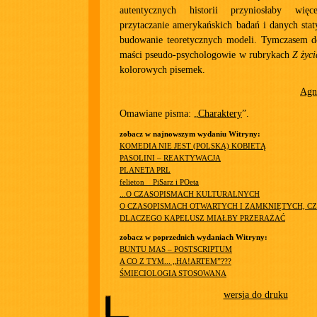
autentycznych historii przyniosłaby wię
przytaczanie amerykańskich badań i danych stat
budowanie teoretycznych modeli. Tymczasem do
maści pseudo-psychologowie w rubrykach
Z życi
kolorowych pisemek.
Agn
Omawiane pisma: „
Charaktery
”.
zobacz w najnowszym wydaniu Witryny:
KOMEDIA NIE JEST (POLSKĄ) KOBIETĄ
PASOLINI – REAKTYWACJA
PLANETA PRL
felieton__PiSarz i POeta
...O CZASOPISMACH KULTURALNYCH
O CZASOPISMACH OTWARTYCH I ZAMKNIĘTYCH, CZ
DLACZEGO KAPELUSZ MIAŁBY PRZERAŻAĆ
zobacz w poprzednich wydaniach Witryny:
BUNTU MAS – POSTSCRIPTUM
A CO Z TYM... „HA!ARTEM”???
ŚMIECIOLOGIA STOSOWANA
wersja do druku