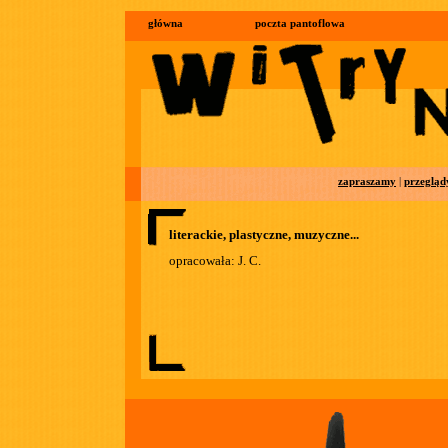
główna
poczta pantoflowa
zapraszamy
|
przegląd
literackie, plastyczne, muzyczne...
opracowała: J. C.