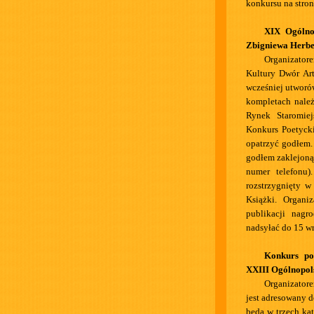
konkursu na stro
XIX Ogólno
Zbigniewa Herbe
Organizatore
Kultury Dwór Ar
wcześniej utworó
kompletach należ
Rynek Staromiej
Konkurs Poetycki
opatrzyć godłem
godłem zaklejoną 
numer telefonu)
rozstrzygnięty w
Książki. Organi
publikacji nag
nadsyłać do 15 wr
Konkurs po
XXIII Ogólnopols
Organizatore
jest adresowany d
będą w trzech ka