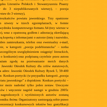
ązku Literatów Polskich i Stowarzyszeniu Pisarzy
aw do 3 niepublikowanych wierszy), – poezja
staw do 3 wierszy),
eszkańców powiatu jaworskiego. Trzy opatrzone
m utwory w trzech egzemplarzach, w formie
wydruku komputerowego formatu A4 (trzy wiersze w
h), wraz z opatrzoną godłem i adnotacją określającą
ną kopertą z informacjami o autorze (imię i nazwisko,
adres zamieszkania, telefon oraz ewentualny e-mail,
bie, w kategorii „poezja podebiutancka” – notka
 szczególnym uwzględnieniem osiągnięć literackich,
 o konkursie) oraz podpisaną czytelnie przez autora
yrażam zgodę na przetwarzanie moich danych
 Jaworski Ośrodek Kultury dla celów statutowych,
na adres: Jaworski Ośrodek Kultury Rynek 5, 59-400
em: Konkurs poetycki (w przypadku kategorii „poezja
atu jaworskiego” z dopiskiem: Konkurs poetycki –
tor może nadesłać tylko jeden zestaw. Uroczyste
ków i wręczenie nagród nastąpi w grudniu 2005r.
 nagrodzonych i wyróżnionych autorów zostaną
tomiku
Anima
. Organizatorzy zastrzegają sobie prawo
prezentacji konkursowych tekstów bez gratyfikacji