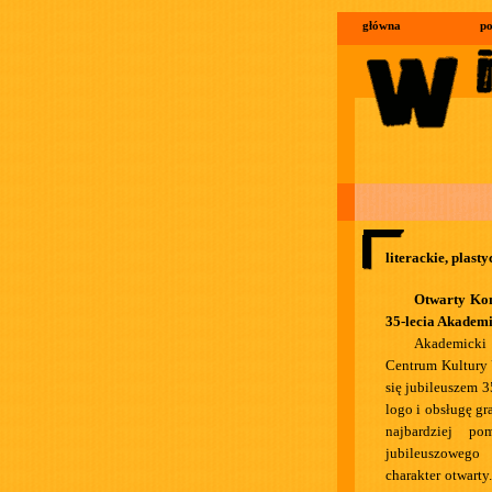
główna
po
literackie, plast
Otwarty Kon
35-lecia Akadem
Akademicki 
Centrum Kultury 
się jubileuszem 3
logo i obsługę gr
najbardziej p
jubileuszowego
charakter otwarty