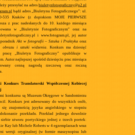
leży przesyłać na adres
biuletynfotograficzny@o2.pl
gram.pl
bądź adres „Biuletynu Fotograficznego”: ul.
30-535 Kraków (z dopiskiem MOJE PIERWSZE
psza z prac nadesłanych do 10. każdego miesiąca
ikowana w „Biuletynie Fotograficznym” oraz na
letynfotograficzny.pl i www.fotogram.pl, jej autor
 poradnik
Akt w fotografii – Sztuka i Praktyka
oraz
 obrazu i sztuki widzenia
. Konkurs ma dziesięć
ą pracę „Biuletyn Fotograficzny” opublikuje w
. Autor najlepszej spośród dziesięciu prac miesiąca
orowany cenną nagrodą rzeczową oraz roczną
a.
i Konkurs Translatorski Współczesnej Kobiecej
j
ami konkursu są Muzeum Okręgowe w Sandomierzu
ncil. Konkurs jest adresowany do wszystkich osób,
ą się znajomością języka angielskiego w stopniu
dokonanie przekładu. Przekład jednego dowolnie
siebie utworu poetyckiego jednej z trzech poetek:
kie Kay lub Michele Roberts w 4 egzemplarzach wraz
mi wersji oryginalnej (w formie maszynopisu lub