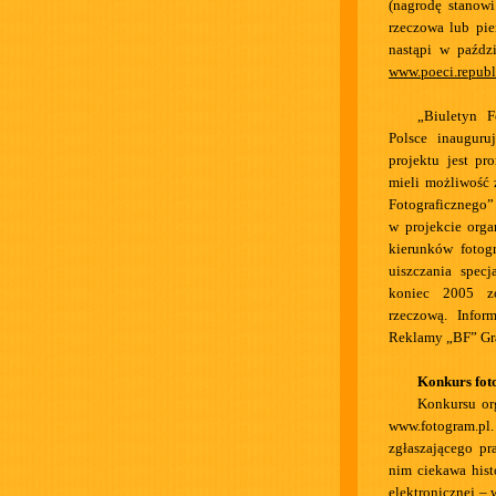
(nagrodę stanowi
rzeczowa lub pie
nastąpi w paździ
www.poeci.republ
„Biuletyn F
Polsce inauguru
projektu jest p
mieli możliwość 
Fotograficznego”
w projekcie orga
kierunków fotog
uiszczania specj
koniec 2005 zo
rzeczową. Infor
Reklamy „BF” Gr
Konkurs fo
Konkursu or
www.fotogram.pl.
zgłaszającego pr
nim ciekawa hist
elektronicznej – 