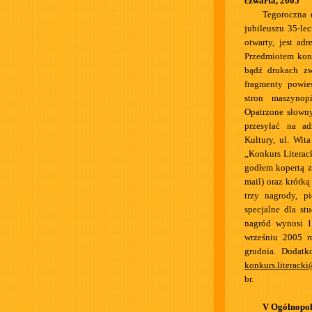
czwarta, 2005
Tegoroczna
jubileuszu 35-le
otwarty, jest a
Przedmiotem konk
bądź drukach zw
fragmenty powieś
stron maszyno
Opatrzone słowny
przesyłać na ad
Kultury, ul. Wit
„Konkurs Literac
godłem kopertą z
mail) oraz krótk
trzy nagrody, p
specjalne dla st
nagród wynosi 1
wrześniu 2005 r
grudnia. Dodatk
konkurs.literacki
br.
V Ogólnopol