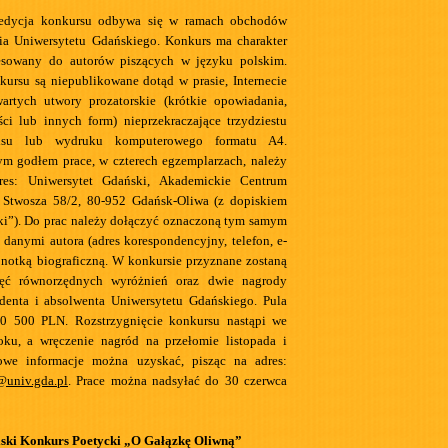
 edycja konkursu odbywa się w ramach obchodów
cia Uniwersytetu Gdańskiego. Konkurs ma charakter
dresowany do autorów piszących w języku polskim.
ursu są niepublikowane dotąd w prasie, Internecie
artych utwory prozatorskie (krótkie opowiadania,
ci lub innych form) nieprzekraczające trzydziestu
pisu lub wydruku komputerowego formatu A4.
m godłem prace, w czterech egzemplarzach, należy
res: Uniwersytet Gdański, Akademickie Centrum
a Stwosza 58/2, 80-952 Gdańsk-Oliwa (z dopiskiem
ki”). Do prac należy dołączyć oznaczoną tym samym
 danymi autora (adres korespondencyjny, telefon, e-
ą notką biograficzną. W konkursie przyznane zostaną
ięć równorzędnych wyróżnień oraz dwie nagrody
udenta i absolwenta Uniwersytetu Gdańskiego. Pula
0 500 PLN. Rozstrzygnięcie konkursu nastąpi we
oku, a wręczenie nagród na przełomie listopada i
owe informacje można uzyskać, pisząc na adres:
@univ.gda.pl
. Prace można nadsyłać do 30 czerwca
ski Konkurs Poetycki „O Gałązkę Oliwną”