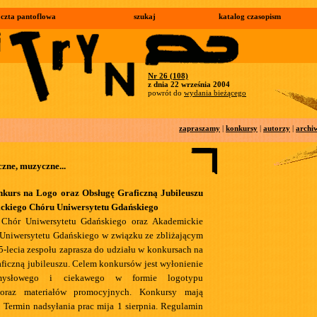
czta pantoflowa
szukaj
katalog czasopism
Nr 26 (108)
z dnia 22 września 2004
powrót do
wydania bieżącego
zapraszamy
|
konkursy
|
autorzy
|
archi
yczne, muzyczne...
kurs na Logo oraz Obsługę Graficzną Jubileuszu
ickiego Chóru Uniwersytetu Gdańskiego
Chór Uniwersytetu Gdańskiego oraz Akademickie
Uniwersytetu Gdańskiego w związku ze zbliżającym
5-lecia zespołu zaprasza do udziału w konkursach na
aficzną jubileuszu. Celem konkursów jest wyłonienie
omysłowego i ciekawego w formie logotypu
 oraz materiałów promocyjnych. Konkursy mają
. Termin nadsyłania prac mija 1 sierpnia. Regulamin