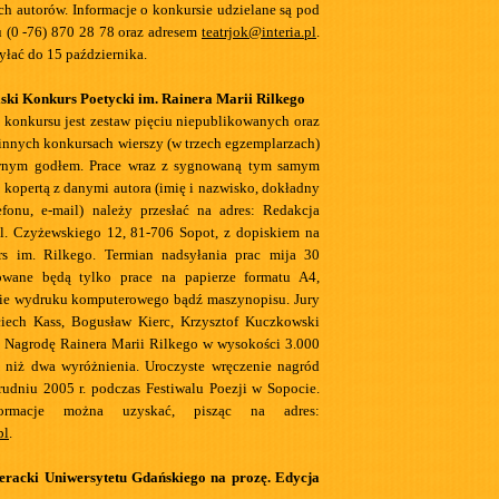
ch autorów. Informacje o konkursie udzielane są pod
 (0 -76) 870 28 78 oraz adresem
teatrjok@interia.pl
.
yłać do 15 października.
ski Konkurs Poetycki im. Rainera Marii Rilkego
konkursu jest zestaw pięciu niepublikowanych oraz
innych konkursach wierszy (w trzech egzemplarzach)
wnym godłem. Prace wraz z sygnowaną tym samym
 kopertą z danymi autora (imię i nazwisko, dokładny
efonu, e-mail) należy przesłać na adres: Redakcja
l. Czyżewskiego 12, 81-706 Sopot, z dopiskiem na
rs im. Rilkego. Termian nadsyłania prac mija 30
owane będą tylko prace na papierze formatu A4,
mie wydruku komputerowego bądź maszynopisu. Jury
ciech Kass, Bogusław Kierc, Krzysztof Kuczkowski
 Nagrodę Rainera Marii Rilkego w wysokości 3.000
j niż dwa wyróżnienia. Uroczyste wręczenie nagród
rudniu 2005 r. podczas Festiwalu Poezji w Sopocie.
ormacje można uzyskać, pisząc na adres:
pl
.
eracki Uniwersytetu Gdańskiego na prozę. Edycja