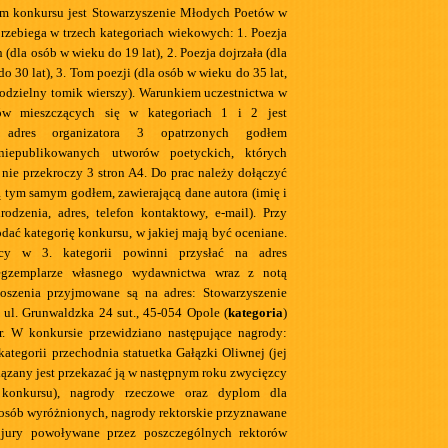
em konkursu jest Stowarzyszenie Młodych Poetów w
rzebiega w trzech kategoriach wiekowych: 1. Poezja
 (dla osób w wieku do 19 lat), 2. Poezja dojrzała (dla
o 30 lat), 3. Tom poezji (dla osób w wieku do 35 lat,
odzielny tomik wierszy). Warunkiem uczestnictwa w
rów mieszczących się w kategoriach 1 i 2 jest
 adres organizatora 3 opatrzonych godłem
niepublikowanych utworów poetyckich, których
 nie przekroczy 3 stron A4. Do prac należy dołączyć
ą tym samym godłem, zawierającą dane autora (imię i
rodzenia, adres, telefon kontaktowy, e-mail). Przy
dać kategorię konkursu, w jakiej mają być oceniane.
jący w 3. kategorii powinni przysłać na adres
 egzemplarze własnego wydawnictwa wraz z notą
łoszenia przyjmowane są na adres: Stowarzyszenie
ul. Grunwaldzka 24 sut., 45-054 Opole (
kategoria
)
r. W konkursie przewidziano następujące nagrody:
kategorii przechodnia statuetka Gałązki Oliwnej (jej
zany jest przekazać ją w następnym roku zwycięzcy
i konkursu), nagrody rzeczowe oraz dyplom dla
osób wyróżnionych, nagrody rektorskie przyznawane
 jury powoływane przez poszczególnych rektorów