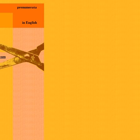
prenumerata
in English
wum