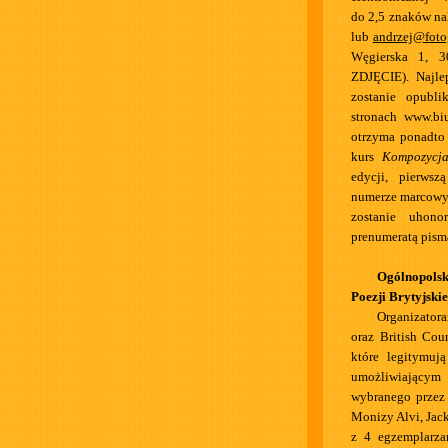
do 2,5 znaków na
lub
andrzej@foto
Węgierska 1, 
ZDJĘCIE). Najle
zostanie opubl
stronach www.biu
otrzyma ponadto
kurs
Kompozycja
edycji, pierwsz
numerze marcowym
zostanie uhon
prenumeratą pism
Ogólnopolsk
Poezji Brytyjskie
Organizator
oraz British Cou
które legitymuj
umożliwiającym 
wybranego przez 
Monizy Alvi, Jac
z 4 egzemplarza