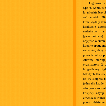
Organizator
Opolu. Konkurs p
lat młodzieńczych
osób w wieku 20 d
które wydały sam
konkursie auto
nadesłanie na
(pseudonimem) 
objętość w sumie
kopertę opatrzon
nazwisko, datę u
pracach należy po
Autorzy startu
organizatora 2
biograficzną. Zg
Młodych Poetów, 
do 30 sierpnia b
jedna dla każdej 
zdobywca zobowią
kolejnej edycj
zwycięzców oraz 
przez oddzielne