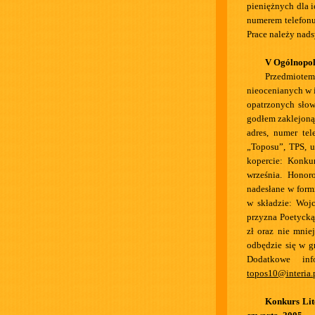
pieniężnych dla i
numerem telefonu
Prace należy nads
V Ogólnopol
Przedmiotem 
nieocenianych w 
opatrzonych sło
godłem zaklejoną
adres, numer tel
„Toposu”, TPS, u
kopercie: Konku
września. Honor
nadesłane w for
w składzie: Woj
przyzna Poetycką
zł oraz nie mnie
odbędzie się w g
Dodatkowe inf
topos10@interia.
Konkurs Lit