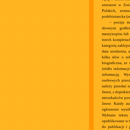
zrzeszeni w Zwi
Polskich, zest
podebiutancka (ze
– poezja mi
słownym godłe
maszynopisu lub 
trzech kompletac
kategorię zaklejo
data urodzenia, 
kilka słów o so
biograficzna, ze
źródło informacji
informacją: W
osobowych przez
należy przesłać 
Jawor, z dopiski
mieszkańców powi
Jawor. Każdy au
ogłoszenie wyni
Wybrane teksty
opublikowane w 
do publikacji i 