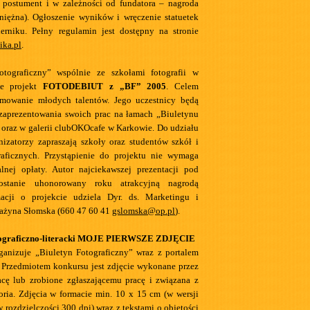
 postument i w zależności od fundatora – nagroda
niężna). Ogłoszenie wyników i wręczenie statuetek
erniku. Pełny regulamin jest dostępny na stronie
ika.pl
.
otograficzny” wspólnie ze szkołami fotografii w
je projekt
FOTODEBIUT z „BF” 2005
. Celem
romowanie młodych talentów. Jego uczestnicy będą
zaprezentowania swoich prac na łamach „Biuletynu
 oraz w galerii clubOKOcafe w Karkowie. Do udziału
nizatorzy zapraszają szkoły oraz studentów szkół i
raficznych. Przystąpienie do projektu nie wymaga
alnej opłaty. Autor najciekawszej prezentacji pod
stanie uhonorowany roku atrakcyjną nagrodą
macji o projekcie udziela Dyr. ds. Marketingu i
ażyna Słomska (660 47 60 41
gslomska@op.pl
).
tograficzno-literacki MOJE PIERWSZE ZDJĘCIE
ganizuje „Biuletyn Fotograficzny” wraz z portalem
 Przedmiotem konkursu jest zdjęcie wykonane przez
acę lub zrobione zgłaszającemu pracę i związana z
oria. Zdjęcia w formacie min. 10 x 15 cm (w wersji
w rozdzielczości 300 dpi) wraz z tekstami o objętości