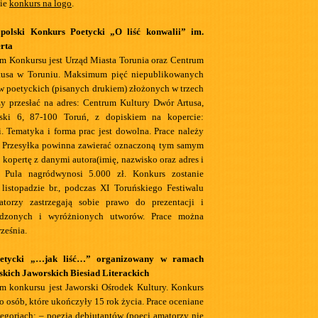
nie
konkurs na logo
.
polski Konkurs Poetycki „O liść konwalii” im.
rta
m Konkursu jest Urząd Miasta Torunia oraz Centrum
tusa w Toruniu. Maksimum pięć niepublikowanych
w poetyckich (pisanych drukiem) złożonych w trzech
y przesłać na adres: Centrum Kultury Dwór Artusa,
ski 6, 87-100 Toruń, z dopiskiem na kopercie:
. Tematyka i forma prac jest dowolna. Prace należy
. Przesyłka powinna zawierać oznaczoną tym samym
kopertę z danymi autora(imię, nazwisko oraz adres i
. Pula nagródwynosi 5.000 zł. Konkurs zostanie
 listopadzie br., podczas XI Toruńskiego Festiwalu
zatorzy zastrzegają sobie prawo do prezentacji i
rodzonych i wyróżnionych utworów. Prace można
ześnia.
etycki „…jak liść…” organizowany w ramach
kich Jaworskich Biesiad Literackich
m konkursu jest Jaworski Ośrodek Kultury. Konkurs
o osób, które ukończyły 15 rok życia. Prace oceniane
tegoriach: – poezja debiutantów (poeci amatorzy nie