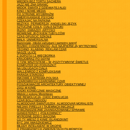
WIEDEŃ BEZ TORTU SACHERA
JAZZ NIE ZNA GRANIC
WIDOK ŚWIATA Z DZIEWIĄTEJ ALEI
KINO I NOWE MEDIA
PO STRONIE WYOBRAŹNI
AMERYKAŃSKIE PSYCHO
CZEKAJĄC NA PAPKINA
MUZYKA, PERWERSJA, ANGIELSKI JĘZYK
SZTUCZNE CIAŁA, CIAŁA SZTUKI
IKONY, GWIAZDY, ARTYŚCI
MÓWIENIE JĘZYKIEM TUBYLCÓW
CZAS OPUŚCIĆ SZKOŁĘ
MAŁA, UNIWERSALNA
Baronowie, młodzi zahukani i samotny szeryf
ROZBIĆ CODZIENNOŚĆ, ALE NAJPIERW JĄ WYTRZYMAĆ
TECHNO, KLABING, REKLAM CZAR
NASZE ULICE
Z SOPOTU I Z WIĘCBORKA
KRAJOBRAZ PO GDYNI
O TZW. WSZYSTKIM – W „POZYTYWNYM” ŚWIETLE
KOMPUTER DO PODUSZKI?
NA USŁUGACH CIAŁA
WALLENROD Z KOMPLEKSAMI
PARADA STAROŚCI
INKOWIE A SPRAWA POLSKA
CZAROWNYCH CZAROWNIC CZAR
POSZUKIWACZE ARCHITEKTURY OBIEKTYWNEJ
2002 W KINIE
GADKI KONIECZNIE MAGICZNE
Widoki z pokoju Morettiego
NIE REWOLUCJA, CHOĆ EWOLUCJA
CZAR BOLLYWOODU
ALMODOVAR ŚWINTUSZEK, ALMODOVAR MORALISTA
NIEJAKI PIRELLII I TAJEMNICA INICJACJI
W BEZNADZIEJNIE ZAANGAŻOWANEJ SPRAWIE
GANGSTERZY I „PÓŁKOWNICY”
WYRODNE DZIECI BACONA
CO TY WIESZ O KINIE ISLANDZKIM?
BYĆ JAK IWASZKIEWICZ
MŁODY INTELIGENT W OKOPIE
O PRAWDZIWYCH ZWIERZĘTACH FILMOWYCH