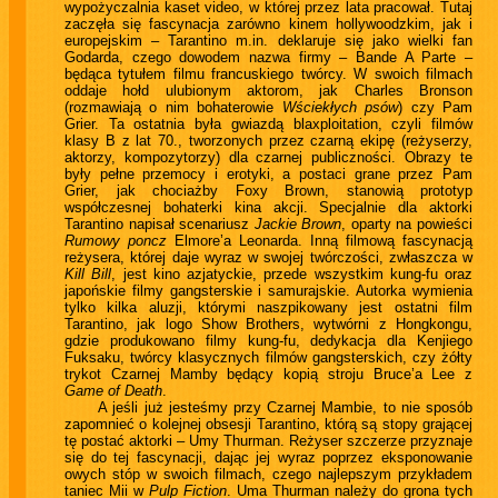
wypożyczalnia kaset video, w której przez lata pracował. Tutaj
zaczęła się fascynacja zarówno kinem hollywoodzkim, jak i
europejskim – Tarantino m.in. deklaruje się jako wielki fan
Godarda, czego dowodem nazwa firmy – Bande A Parte –
będąca tytułem filmu francuskiego twórcy. W swoich filmach
oddaje hołd ulubionym aktorom, jak Charles Bronson
(rozmawiają o nim bohaterowie
Wściekłych psów
) czy Pam
Grier. Ta ostatnia była gwiazdą blaxploitation, czyli filmów
klasy B z lat 70., tworzonych przez czarną ekipę (reżyserzy,
aktorzy, kompozytorzy) dla czarnej publiczności. Obrazy te
były pełne przemocy i erotyki, a postaci grane przez Pam
Grier, jak chociażby Foxy Brown, stanowią prototyp
współczesnej bohaterki kina akcji. Specjalnie dla aktorki
Tarantino napisał scenariusz
Jackie Brown
, oparty na powieści
Rumowy poncz
Elmore’a Leonarda. Inną filmową fascynacją
reżysera, której daje wyraz w swojej twórczości, zwłaszcza w
Kill Bill
, jest kino azjatyckie, przede wszystkim kung-fu oraz
japońskie filmy gangsterskie i samurajskie. Autorka wymienia
tylko kilka aluzji, którymi naszpikowany jest ostatni film
Tarantino, jak logo Show Brothers, wytwórni z Hongkongu,
gdzie produkowano filmy kung-fu, dedykacja dla Kenjiego
Fuksaku, twórcy klasycznych filmów gangsterskich, czy żółty
trykot Czarnej Mamby będący kopią stroju Bruce’a Lee z
Game of Death
.
A jeśli już jesteśmy przy Czarnej Mambie, to nie sposób
zapomnieć o kolejnej obsesji Tarantino, którą są stopy grającej
tę postać aktorki – Umy Thurman. Reżyser szczerze przyznaje
się do tej fascynacji, dając jej wyraz poprzez eksponowanie
owych stóp w swoich filmach, czego najlepszym przykładem
taniec Mii w
Pulp Fiction
. Uma Thurman należy do grona tych