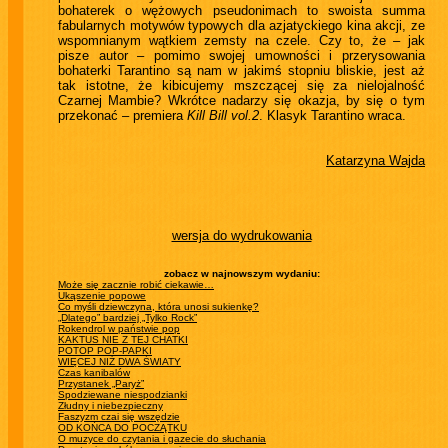
bohaterek o wężowych pseudonimach to swoista summa
fabularnych motywów typowych dla azjatyckiego kina akcji, ze
wspomnianym wątkiem zemsty na czele. Czy to, że – jak
pisze autor – pomimo swojej umowności i przerysowania
bohaterki Tarantino są nam w jakimś stopniu bliskie, jest aż
tak istotne, że kibicujemy mszczącej się za nielojalność
Czarnej Mambie? Wkrótce nadarzy się okazja, by się o tym
przekonać – premiera
Kill Bill vol.2
. Klasyk Tarantino wraca.
Katarzyna Wajda
wersja do wydrukowania
zobacz w najnowszym wydaniu:
Może się zacznie robić ciekawie…
Ukąszenie popowe
Co myśli dziewczyna, która unosi sukienkę?
„Dlatego” bardziej „Tylko Rock”
Rokendrol w państwie pop
KAKTUS NIE Z TEJ CHATKI
POTOP POP-PAPKI
WIĘCEJ NIŻ DWA ŚWIATY
Czas kanibalów
Przystanek „Paryż”
Spodziewane niespodzianki
Złudny i niebezpieczny
Faszyzm czai się wszędzie
OD KOŃCA DO POCZĄTKU
O muzyce do czytania i gazecie do słuchania