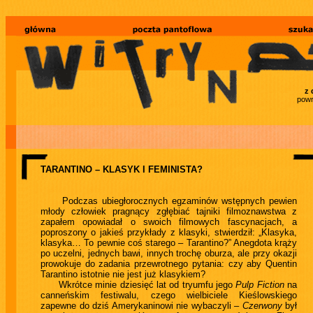
z 
powr
TARANTINO – KLASYK I FEMINISTA?
Podczas ubiegłorocznych egzaminów wstępnych pewien
młody człowiek pragnący zgłębiać tajniki filmoznawstwa z
zapałem opowiadał o swoich filmowych fascynacjach, a
poproszony o jakieś przykłady z klasyki, stwierdził: „Klasyka,
klasyka… To pewnie coś starego – Tarantino?” Anegdota krąży
po uczelni, jednych bawi, innych trochę oburza, ale przy okazji
prowokuje do zadania przewrotnego pytania: czy aby Quentin
Tarantino istotnie nie jest już klasykiem?
Wkrótce minie dziesięć lat od tryumfu jego
Pulp Fiction
na
canneńskim festiwalu, czego wielbiciele Kieślowskiego
zapewne do dziś Amerykaninowi nie wybaczyli –
Czerwony
był