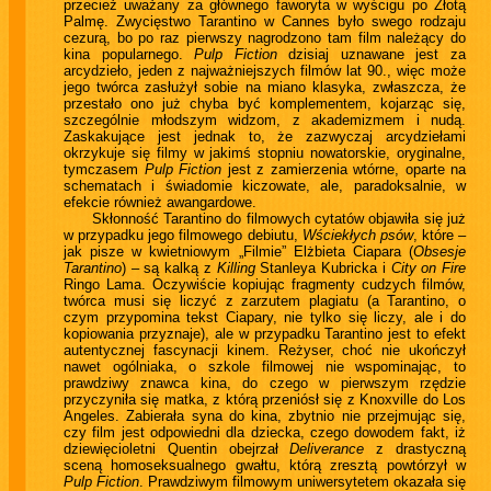
przecież uważany za głównego faworyta w wyścigu po Złotą
Palmę. Zwycięstwo Tarantino w Cannes było swego rodzaju
cezurą, bo po raz pierwszy nagrodzono tam film należący do
kina popularnego.
Pulp Fiction
dzisiaj uznawane jest za
arcydzieło, jeden z najważniejszych filmów lat 90., więc może
jego twórca zasłużył sobie na miano klasyka, zwłaszcza, że
przestało ono już chyba być komplementem, kojarząc się,
szczególnie młodszym widzom, z akademizmem i nudą.
Zaskakujące jest jednak to, że zazwyczaj arcydziełami
okrzykuje się filmy w jakimś stopniu nowatorskie, oryginalne,
tymczasem
Pulp Fiction
jest z zamierzenia wtórne, oparte na
schematach i świadomie kiczowate, ale, paradoksalnie, w
efekcie również awangardowe.
Skłonność Tarantino do filmowych cytatów objawiła się już
w przypadku jego filmowego debiutu,
Wściekłych psów
, które –
jak pisze w kwietniowym „Filmie” Elżbieta Ciapara (
Obsesje
Tarantino
) – są kalką z
Killing
Stanleya Kubricka i
City on Fire
Ringo Lama. Oczywiście kopiując fragmenty cudzych filmów,
twórca musi się liczyć z zarzutem plagiatu (a Tarantino, o
czym przypomina tekst Ciapary, nie tylko się liczy, ale i do
kopiowania przyznaje), ale w przypadku Tarantino jest to efekt
autentycznej fascynacji kinem. Reżyser, choć nie ukończył
nawet ogólniaka, o szkole filmowej nie wspominając, to
prawdziwy znawca kina, do czego w pierwszym rzędzie
przyczyniła się matka, z którą przeniósł się z Knoxville do Los
Angeles. Zabierała syna do kina, zbytnio nie przejmując się,
czy film jest odpowiedni dla dziecka, czego dowodem fakt, iż
dziewięcioletni Quentin obejrzał
Deliverance
z drastyczną
sceną homoseksualnego gwałtu, którą zresztą powtórzył w
Pulp Fiction
. Prawdziwym filmowym uniwersytetem okazała się