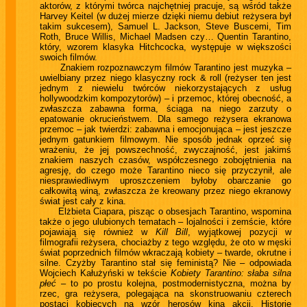
aktorów, z którymi twórca najchętniej pracuje, są wśród także
Harvey Keitel (w dużej mierze dzięki niemu debiut reżysera był
takim sukcesem), Samuel L. Jackson, Steve Buscemi, Tim
Roth, Bruce Willis, Michael Madsen czy… Quentin Tarantino,
który, wzorem klasyka Hitchcocka, występuje w większości
swoich filmów.
Znakiem rozpoznawczym filmów Tarantino jest muzyka –
uwielbiany przez niego klasyczny rock & roll (reżyser ten jest
jednym z niewielu twórców niekorzystających z usług
hollywoodzkim kompozytorów) – i przemoc, której obecność, a
zwłaszcza zabawna forma, ściąga na niego zarzuty o
epatowanie okrucieństwem. Dla samego reżysera ekranowa
przemoc – jak twierdzi: zabawna i emocjonująca – jest jeszcze
jednym gatunkiem filmowym. Nie sposób jednak oprzeć się
wrażeniu, że jej powszechność, zwyczajność, jest jakimś
znakiem naszych czasów, współczesnego zobojętnienia na
agresję, do czego może Tarantino nieco się przyczynił, ale
niesprawiedliwym uproszczeniem byłoby obarczanie go
całkowitą winą, zwłaszcza że kreowany przez niego ekranowy
świat jest cały z kina.
Elżbieta Ciapara, pisząc o obsesjach Tarantino, wspomina
także o jego ulubionych tematach – lojalności i zemście, które
pojawiają się również w
Kill Bill
, wyjątkowej pozycji w
filmografii reżysera, chociażby z tego względu, że oto w męski
świat poprzednich filmów wkraczają kobiety – twarde, okrutne i
silne. Czyżby Tarantino stał się feministą? Nie – odpowiada
Wojciech Kałużyński w tekście
Kobiety Tarantino: słaba silna
płeć
– to po prostu kolejna, postmodernistyczna, można by
rzec, gra reżysera, polegająca na skonstruowaniu czterech
postaci kobiecych na wzór herosów kina akcji. Historie