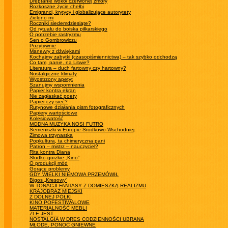
Dreptanie wokół czerwonej zmory
Rozkoszne życie chełbi
Emigranci, krytycy i globalizujące autorytety
Zielono mi
Roczniki siedemdziesiąte?
Od rytuału do boiska piłkarskiego
O potrzebie rastryzmu
Sen o Gombrowiczu
Pozytywnie
Manewry z dźwiękami
Kochajmy zabytki (czasopiśmiennictwa) – tak szybko odchodzą
Co tam, panie, na Litwie?
Literatura – duch fartowny czy hartowny?
Nostalgiczne klimaty
Wyostrzony apetyt
Szanujmy wspomnienia
Papier kontra ekran
Nie zagłaskać poety
Papier czy sieć?
Rutynowe działania pism fotograficznych
Papiery wartościowe
Kolesiowatość
MODNA MUZYKA NOSI FUTRO
Semeniszki w Europie Środkowo-Wschodniej
Zimowa trzynastka
Popkultura, ta chimeryczna pani
Patron – mistrz – nauczyciel?
Rita kontra Diana
Słodko-gorzkie „Kino”
O produkcji mód
Gorące problemy
GDY WIELKI NIEMOWA PRZEMÓWIŁ
Bigos „Kresowy”
W TONACJI FANTASY Z DOMIESZKĄ REALIZMU
KRAJOBRAZ MIEJSKI
Z DOLNEJ PÓŁKI
KINO POFESTIWALOWE
MATERIALNOŚĆ MEBLI
ŹLE JEST…
NOSTALGIA W DRES CODZIENNOŚCI UBRANA
MŁODE, PONOĆ GNIEWNE