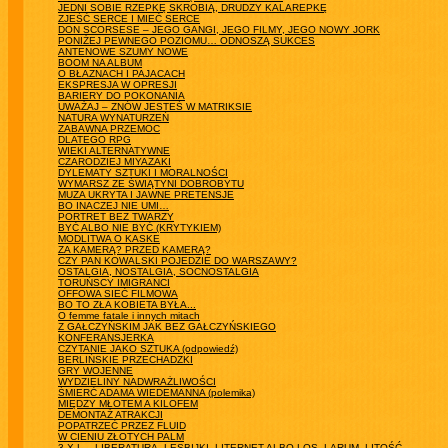
JEDNI SOBIE RZEPKĘ SKROBIĄ, DRUDZY KALAREPKĘ
ZJEŚĆ SERCE I MIEĆ SERCE
DON SCORSESE – JEGO GANGI, JEGO FILMY, JEGO NOWY JORK
PONIŻEJ PEWNEGO POZIOMU… ODNOSZĄ SUKCES
ANTENOWE SZUMY NOWE
BOOM NA ALBUM
O BŁAZNACH I PAJACACH
EKSPRESJA W OPRESJI
BARIERY DO POKONANIA
UWAŻAJ – ZNÓW JESTEŚ W MATRIKSIE
NATURA WYNATURZEŃ
ZABAWNA PRZEMOC
DLATEGO RPG
WIEKI ALTERNATYWNE
CZARODZIEJ MIYAZAKI
DYLEMATY SZTUKI I MORALNOŚCI
WYMARSZ ZE ŚWIĄTYNI DOBROBYTU
MUZA UKRYTA I JAWNE PRETENSJE
BO INACZEJ NIE UMI…
PORTRET BEZ TWARZY
BYĆ ALBO NIE BYĆ (KRYTYKIEM)
MODLITWA O KASKE
ZA KAMERĄ? PRZED KAMERĄ?
CZY PAN KOWALSKI POJEDZIE DO WARSZAWY?
OSTALGIA, NOSTALGIA, SOCNOSTALGIA
TORUŃSCY IMIGRANCI
OFFOWA SIEĆ FILMOWA
BO TO ZŁA KOBIETA BYŁA...
O femme fatale i innych mitach
Z GAŁCZYŃSKIM JAK BEZ GAŁCZYŃSKIEGO
KONFERANSJERKA
CZYTANIE JAKO SZTUKA (odpowiedź)
BERLIŃSKIE PRZECHADZKI
GRY WOJENNE
WYDZIELINY NADWRAŻLIWOŚCI
ŚMIERĆ ADAMA WIEDEMANNA (polemika)
MIĘDZY MŁOTEM A KILOFEM
DEMONTAŻ ATRAKCJI
POPATRZEĆ PRZEZ FLUID
W CIENIU ZŁOTYCH PALM
3 X L – LIBERATURA, LESBIJKI, LITERNET ALBO LOS, LARUM, LITOŚĆ