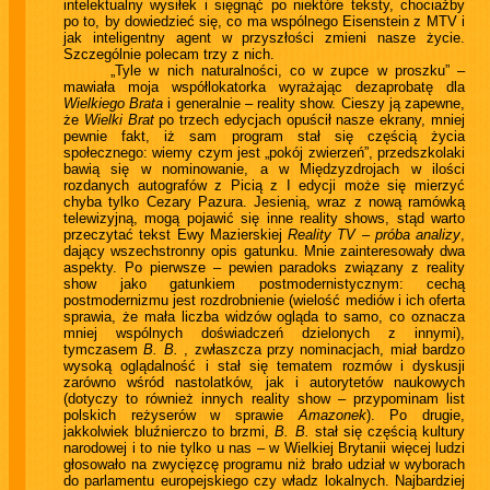
intelektualny wysiłek i sięgnąć po niektóre teksty, chociażby
po to, by dowiedzieć się, co ma wspólnego Eisenstein z MTV i
jak inteligentny agent w przyszłości zmieni nasze życie.
Szczególnie polecam trzy z nich.
„Tyle w nich naturalności, co w zupce w proszku” –
mawiała moja współlokatorka wyrażając dezaprobatę dla
Wielkiego Brata
i generalnie – reality show. Cieszy ją zapewne,
że
Wielki Brat
po trzech edycjach opuścił nasze ekrany, mniej
pewnie fakt, iż sam program stał się częścią życia
społecznego: wiemy czym jest „pokój zwierzeń”, przedszkolaki
bawią się w nominowanie, a w Międzyzdrojach w ilości
rozdanych autografów z Picią z I edycji może się mierzyć
chyba tylko Cezary Pazura. Jesienią, wraz z nową ramówką
telewizyjną, mogą pojawić się inne reality shows, stąd warto
przeczytać tekst Ewy Mazierskiej
Reality TV – próba analizy
,
dający wszechstronny opis gatunku. Mnie zainteresowały dwa
aspekty. Po pierwsze – pewien paradoks związany z reality
show jako gatunkiem postmodernistycznym: cechą
postmodernizmu jest rozdrobnienie (wielość mediów i ich oferta
sprawia, że mała liczba widzów ogląda to samo, co oznacza
mniej wspólnych doświadczeń dzielonych z innymi),
tymczasem
B. B.
, zwłaszcza przy nominacjach, miał bardzo
wysoką oglądalność i stał się tematem rozmów i dyskusji
zarówno wśród nastolatków, jak i autorytetów naukowych
(dotyczy to również innych reality show – przypominam list
polskich reżyserów w sprawie
Amazonek
). Po drugie,
jakkolwiek bluźnierczo to brzmi,
B. B.
stał się częścią kultury
narodowej i to nie tylko u nas – w Wielkiej Brytanii więcej ludzi
głosowało na zwycięzcę programu niż brało udział w wyborach
do parlamentu europejskiego czy władz lokalnych. Najbardziej