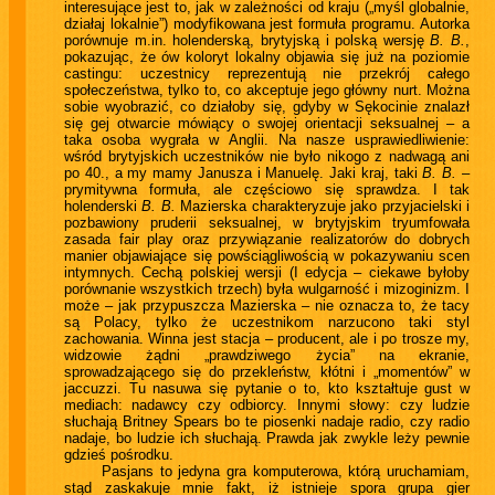
interesujące jest to, jak w zależności od kraju („myśl globalnie,
działaj lokalnie”) modyfikowana jest formuła programu. Autorka
porównuje m.in. holenderską, brytyjską i polską wersję
B. B.
,
pokazując, że ów koloryt lokalny objawia się już na poziomie
castingu: uczestnicy reprezentują nie przekrój całego
społeczeństwa, tylko to, co akceptuje jego główny nurt. Można
sobie wyobrazić, co działoby się, gdyby w Sękocinie znalazł
się gej otwarcie mówiący o swojej orientacji seksualnej – a
taka osoba wygrała w Anglii. Na nasze usprawiedliwienie:
wśród brytyjskich uczestników nie było nikogo z nadwagą ani
po 40., a my mamy Janusza i Manuelę. Jaki kraj, taki
B. B.
–
prymitywna formuła, ale częściowo się sprawdza. I tak
holenderski
B. B.
Mazierska charakteryzuje jako przyjacielski i
pozbawiony pruderii seksualnej, w brytyjskim tryumfowała
zasada fair play oraz przywiązanie realizatorów do dobrych
manier objawiające się powściągliwością w pokazywaniu scen
intymnych. Cechą polskiej wersji (I edycja – ciekawe byłoby
porównanie wszystkich trzech) była wulgarność i mizoginizm. I
może – jak przypuszcza Mazierska – nie oznacza to, że tacy
są Polacy, tylko że uczestnikom narzucono taki styl
zachowania. Winna jest stacja – producent, ale i po trosze my,
widzowie żądni „prawdziwego życia” na ekranie,
sprowadzającego się do przekleństw, kłótni i „momentów” w
jaccuzzi. Tu nasuwa się pytanie o to, kto kształtuje gust w
mediach: nadawcy czy odbiorcy. Innymi słowy: czy ludzie
słuchają Britney Spears bo te piosenki nadaje radio, czy radio
nadaje, bo ludzie ich słuchają. Prawda jak zwykle leży pewnie
gdzieś pośrodku.
Pasjans to jedyna gra komputerowa, którą uruchamiam,
stąd zaskakuje mnie fakt, iż istnieje spora grupa gier