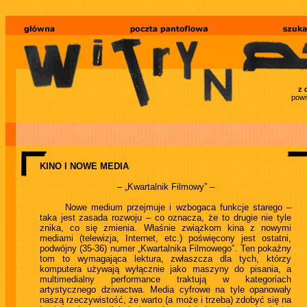
z 
powr
KINO I NOWE MEDIA
– „Kwartalnik Filmowy” –
Nowe medium przejmuje i wzbogaca funkcje starego –
taka jest zasada rozwoju – co oznacza, że to drugie nie tyle
znika, co się zmienia. Właśnie związkom kina z nowymi
mediami (telewizja, Internet, etc.) poświęcony jest ostatni,
podwójny (35-36) numer „Kwartalnika Filmowego”. Ten pokaźny
tom to wymagająca lektura, zwłaszcza dla tych, którzy
komputera używają wyłącznie jako maszyny do pisania, a
multimedialny performance traktują w kategoriach
artystycznego dziwactwa. Media cyfrowe na tyle opanowały
naszą rzeczywistość, że warto (a może i trzeba) zdobyć się na