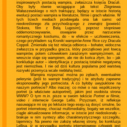
inspirowanych postacią wampira, zwłaszcza księcia Draculi.
Oby były równie wciągające jak tekst Zbigniewa
Wałaszewskiego o nich traktujący, będący w istocie historią
ewolucji postaci wampira w literaturze, filmie i grach właśnie. W
tych trzech mediach przebiegała ona tak samo: od
nieokreślonego zła przychodzącego z zewnątrz (powieść
Stokera, film z Belą Lugosim), poprzez stopniowe
oddemonizowywanie, oswajanie przez narzucenie
romantycznego kostiumu, do - w efekcie – uczłowieczenia,
czego przykładem są
Kroniki wampirów
Anne Rice czy
Dracula
Coppoli. Zmieniała się też relacja odbiorca – bohater, widoczna
zwłaszcza w przypadku gracza, który początkowo jest łowcą
wampirów, potem człowiekiem zarażonym wampiryzmem, aż
wreszcie staje się wampirem, ale nie do końca złym, bo – jak
konkluduje autor – identyfikacja z postacią totalnie negatywną
jest niemożliwa. I nie od dziś kultura popularna pod warstwą
rozrywki przemyca wcale niebłahą treść.
Wampira rozpoznać można po zębach, ewentualnie
pelerynie (jeśli to wampir tradycyjny) i te atrybuty zapewne
eksponowałby jego portrecista. A co byłoby uwypuklone na
naszym portrecie? Albo inaczej: co mówi o nas współczesny
portret (a właściwie autoportret), jakim jest osobista strona
WWW? O tym m.in. pisze w swoim tekście
Portret w filmie,
video i internecie
George Lellis. Przyznam, iż refleksje
nasuwające mi się po lekturze tego eseju są dosyć smutne, bo
portret internetowy, chociaż multimedialny, bogaty we wszelkie,
ciągle aktualizowane informacje, w istocie jest niedoskonały –
brakuje w nim syntezy albo charakterystycznego szczegółu,
tajemnicy. Na pewno nie założę własnej strony, bo konkluzja
Lellisa, iż w przypadku portretu internetowego człowiek jest