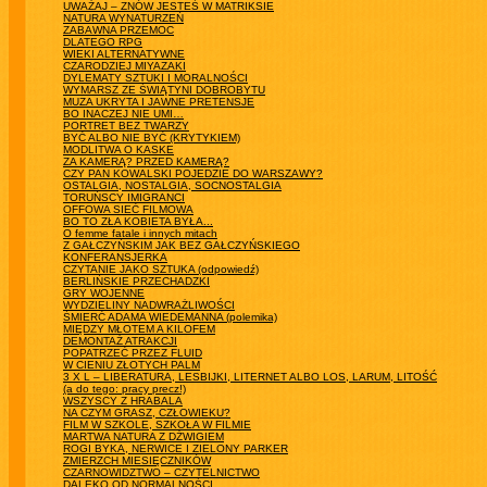
UWAŻAJ – ZNÓW JESTEŚ W MATRIKSIE
NATURA WYNATURZEŃ
ZABAWNA PRZEMOC
DLATEGO RPG
WIEKI ALTERNATYWNE
CZARODZIEJ MIYAZAKI
DYLEMATY SZTUKI I MORALNOŚCI
WYMARSZ ZE ŚWIĄTYNI DOBROBYTU
MUZA UKRYTA I JAWNE PRETENSJE
BO INACZEJ NIE UMI…
PORTRET BEZ TWARZY
BYĆ ALBO NIE BYĆ (KRYTYKIEM)
MODLITWA O KASKE
ZA KAMERĄ? PRZED KAMERĄ?
CZY PAN KOWALSKI POJEDZIE DO WARSZAWY?
OSTALGIA, NOSTALGIA, SOCNOSTALGIA
TORUŃSCY IMIGRANCI
OFFOWA SIEĆ FILMOWA
BO TO ZŁA KOBIETA BYŁA...
O femme fatale i innych mitach
Z GAŁCZYŃSKIM JAK BEZ GAŁCZYŃSKIEGO
KONFERANSJERKA
CZYTANIE JAKO SZTUKA (odpowiedź)
BERLIŃSKIE PRZECHADZKI
GRY WOJENNE
WYDZIELINY NADWRAŻLIWOŚCI
ŚMIERĆ ADAMA WIEDEMANNA (polemika)
MIĘDZY MŁOTEM A KILOFEM
DEMONTAŻ ATRAKCJI
POPATRZEĆ PRZEZ FLUID
W CIENIU ZŁOTYCH PALM
3 X L – LIBERATURA, LESBIJKI, LITERNET ALBO LOS, LARUM, LITOŚĆ
(a do tego: pracy precz!)
WSZYSCY Z HRABALA
NA CZYM GRASZ, CZŁOWIEKU?
FILM W SZKOLE, SZKOŁA W FILMIE
MARTWA NATURA Z DŹWIGIEM
ROGI BYKA, NERWICE I ZIELONY PARKER
ZMIERZCH MIESIĘCZNIKÓW
CZARNOWIDZTWO – CZYTELNICTWO
DALEKO OD NORMALNOŚCI