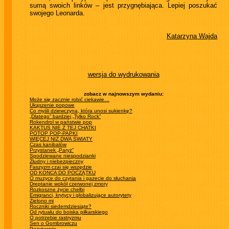
sumą swoich linków – jest przygnębiająca. Lepiej poszukać
swojego Leonarda.
Katarzyna Wajda
wersja do wydrukowania
zobacz w najnowszym wydaniu:
Może się zacznie robić ciekawie…
Ukąszenie popowe
Co myśli dziewczyna, która unosi sukienkę?
„Dlatego” bardziej „Tylko Rock”
Rokendrol w państwie pop
KAKTUS NIE Z TEJ CHATKI
POTOP POP-PAPKI
WIĘCEJ NIŻ DWA ŚWIATY
Czas kanibalów
Przystanek „Paryż”
Spodziewane niespodzianki
Złudny i niebezpieczny
Faszyzm czai się wszędzie
OD KOŃCA DO POCZĄTKU
O muzyce do czytania i gazecie do słuchania
Dreptanie wokół czerwonej zmory
Rozkoszne życie chełbi
Emigranci, krytycy i globalizujące autorytety
Zielono mi
Roczniki siedemdziesiąte?
Od rytuału do boiska piłkarskiego
O potrzebie rastryzmu
Sen o Gombrowiczu
Pozytywnie