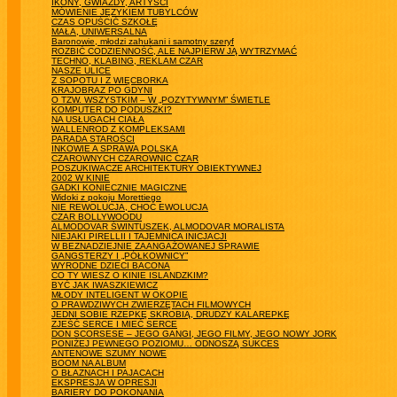
IKONY, GWIAZDY, ARTYŚCI
MÓWIENIE JĘZYKIEM TUBYLCÓW
CZAS OPUŚCIĆ SZKOŁĘ
MAŁA, UNIWERSALNA
Baronowie, młodzi zahukani i samotny szeryf
ROZBIĆ CODZIENNOŚĆ, ALE NAJPIERW JĄ WYTRZYMAĆ
TECHNO, KLABING, REKLAM CZAR
NASZE ULICE
Z SOPOTU I Z WIĘCBORKA
KRAJOBRAZ PO GDYNI
O TZW. WSZYSTKIM – W „POZYTYWNYM” ŚWIETLE
KOMPUTER DO PODUSZKI?
NA USŁUGACH CIAŁA
WALLENROD Z KOMPLEKSAMI
PARADA STAROŚCI
INKOWIE A SPRAWA POLSKA
CZAROWNYCH CZAROWNIC CZAR
POSZUKIWACZE ARCHITEKTURY OBIEKTYWNEJ
2002 W KINIE
GADKI KONIECZNIE MAGICZNE
Widoki z pokoju Morettiego
NIE REWOLUCJA, CHOĆ EWOLUCJA
CZAR BOLLYWOODU
ALMODOVAR ŚWINTUSZEK, ALMODOVAR MORALISTA
NIEJAKI PIRELLII I TAJEMNICA INICJACJI
W BEZNADZIEJNIE ZAANGAŻOWANEJ SPRAWIE
GANGSTERZY I „PÓŁKOWNICY”
WYRODNE DZIECI BACONA
CO TY WIESZ O KINIE ISLANDZKIM?
BYĆ JAK IWASZKIEWICZ
MŁODY INTELIGENT W OKOPIE
O PRAWDZIWYCH ZWIERZĘTACH FILMOWYCH
JEDNI SOBIE RZEPKĘ SKROBIĄ, DRUDZY KALAREPKĘ
ZJEŚĆ SERCE I MIEĆ SERCE
DON SCORSESE – JEGO GANGI, JEGO FILMY, JEGO NOWY JORK
PONIŻEJ PEWNEGO POZIOMU… ODNOSZĄ SUKCES
ANTENOWE SZUMY NOWE
BOOM NA ALBUM
O BŁAZNACH I PAJACACH
EKSPRESJA W OPRESJI
BARIERY DO POKONANIA