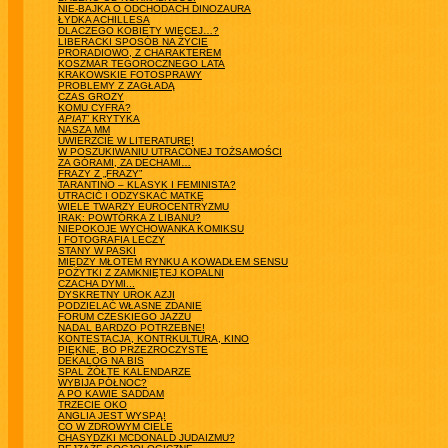
NIE-BAJKA O ODCHODACH DINOZAURA
ŁYDKA ACHILLESA
DLACZEGO KOBIETY WIĘCEJ…?
LIBERACKI SPOSÓB NA ŻYCIE
PRORADIOWO, Z CHARAKTEREM
KOSZMAR TEGOROCZNEGO LATA
KRAKOWSKIE FOTOSPRAWY
PROBLEMY Z ZAGŁADĄ
CZAS GROZY
KOMU CYFRA?
APIAT’
KRYTYKA
NASZA MM
UWIERZCIE W LITERATURĘ!
W POSZUKIWANIU UTRACONEJ TOŻSAMOŚCI
ZA GÓRAMI, ZA DECHAMI…
FRAZY Z „FRAZY”
TARANTINO – KLASYK I FEMINISTA?
UTRACIĆ I ODZYSKAĆ MATKĘ
WIELE TWARZY EUROCENTRYZMU
IRAK: POWTÓRKA Z LIBANU?
NIEPOKOJE WYCHOWANKA KOMIKSU
I FOTOGRAFIA LECZY
STANY W PASKI
MIĘDZY MŁOTEM RYNKU A KOWADŁEM SENSU
POŻYTKI Z ZAMKNIĘTEJ KOPALNI
CZACHA DYMI...
DYSKRETNY UROK AZJI
PODZIELAĆ WŁASNE ZDANIE
FORUM CZESKIEGO JAZZU
NADAL BARDZO POTRZEBNE!
KONTESTACJA, KONTRKULTURA, KINO
PIĘKNE, BO PRZEZROCZYSTE
DEKALOG NA BIS
SPAL ŻÓŁTE KALENDARZE
WYBIJA PÓŁNOC?
A PO KAWIE SADDAM
TRZECIE OKO
ANGLIA JEST WYSPĄ!
CO W ZDROWYM CIELE
CHASYDZKI MCDONALD JUDAIZMU?