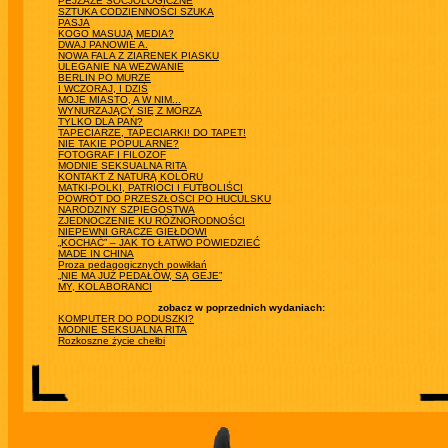
PEJZAŻE SOCJOLOGICZNE
SZTUKA CODZIENNOŚCI SZUKA
PASJA
KOGO MASUJĄ MEDIA?
DWAJ PANOWIE A.
NOWA FALA Z ZIARENEK PIASKU
ULEGANIE NA WEZWANIE
BERLIN PO MURZE
I WCZORAJ, I DZIŚ
MOJE MIASTO, A W NIM...
WYNURZAJĄCY SIĘ Z MORZA
TYLKO DLA PAŃ?
TAPECIARZE, TAPECIARKI! DO TAPET!
NIE TAKIE POPULARNE?
FOTOGRAF I FILOZOF
MODNIE SEKSUALNA RITA
KONTAKT Z NATURĄ KOLORU
MATKI-POLKI, PATRIOCI I FUTBOLIŚCI
POWRÓT DO PRZESZŁOŚCI PO HUCULSKU
NARODZINY SZPIEGOSTWA
ZJEDNOCZENIE KU RÓŻNORODNOŚCI
NIEPEWNI GRACZE GIEŁDOWI
„KOCHAĆ” – JAK TO ŁATWO POWIEDZIEĆ
MADE IN CHINA
Proza pedagogicznych powikłań
„NIE MA JUŻ PEDAŁÓW, SĄ GEJE”
MY, KOLABORANCI
zobacz w poprzednich wydaniach:
KOMPUTER DO PODUSZKI?
MODNIE SEKSUALNA RITA
Rozkoszne życie chełbi