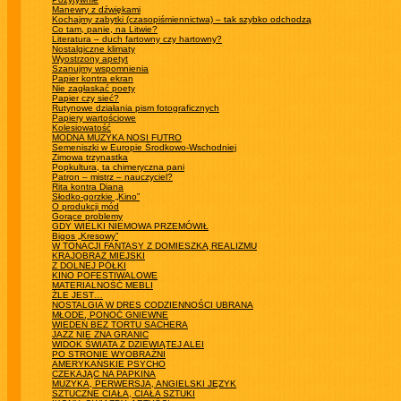
Manewry z dźwiękami
Kochajmy zabytki (czasopiśmiennictwa) – tak szybko odchodzą
Co tam, panie, na Litwie?
Literatura – duch fartowny czy hartowny?
Nostalgiczne klimaty
Wyostrzony apetyt
Szanujmy wspomnienia
Papier kontra ekran
Nie zagłaskać poety
Papier czy sieć?
Rutynowe działania pism fotograficznych
Papiery wartościowe
Kolesiowatość
MODNA MUZYKA NOSI FUTRO
Semeniszki w Europie Środkowo-Wschodniej
Zimowa trzynastka
Popkultura, ta chimeryczna pani
Patron – mistrz – nauczyciel?
Rita kontra Diana
Słodko-gorzkie „Kino”
O produkcji mód
Gorące problemy
GDY WIELKI NIEMOWA PRZEMÓWIŁ
Bigos „Kresowy”
W TONACJI FANTASY Z DOMIESZKĄ REALIZMU
KRAJOBRAZ MIEJSKI
Z DOLNEJ PÓŁKI
KINO POFESTIWALOWE
MATERIALNOŚĆ MEBLI
ŹLE JEST…
NOSTALGIA W DRES CODZIENNOŚCI UBRANA
MŁODE, PONOĆ GNIEWNE
WIEDEŃ BEZ TORTU SACHERA
JAZZ NIE ZNA GRANIC
WIDOK ŚWIATA Z DZIEWIĄTEJ ALEI
PO STRONIE WYOBRAŹNI
AMERYKAŃSKIE PSYCHO
CZEKAJĄC NA PAPKINA
MUZYKA, PERWERSJA, ANGIELSKI JĘZYK
SZTUCZNE CIAŁA, CIAŁA SZTUKI