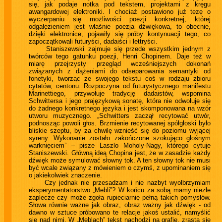
się, jak podaje notka pod tekstem, projektami z kręgu
awangardowej elektroniki. I chociaż postawiono już tezę o
wyczerpaniu się możliwości poezji konkretnej, której
odgałęzieniem jest właśnie poezja dźwiękowa, to obecnie,
dzięki elektronice, pojawiły się próby kontynuacji tego, co
zapoczątkowali futuryści, dadaiści i lettryści.
Staniszewski zajmuje się przede wszystkim jednym z
twórców tego gatunku poezji, Henri Chopinem. Daje też w
miarę przejrzysty przegląd wcześniejszych dokonań
związanych z dążeniami do odseparowania semantyki od
fonetyki, tworząc ze swojego tekstu coś w rodzaju zbioru
cytatów, centonu. Rozpoczyna od futurystycznego manifestu
Marinettiego, przywołuje tradycję dadaistów, wspomina
Schwittersa i jego prajęzykową sonatę, która nie odwołuje się
do żadnego konkretnego języka i jest skomponowana na wzór
utworu muzycznego. „Schwitters zaczął recytować utwór,
podnosząc powoli głos. Brzmienie recytowanej spółgłoski było
bliskie szeptu, by za chwilę wznieść się do poziomu wyjącej
syreny. Wykonanie zostało zakończone szokująco głośnym
warknięciem” – pisze Laszlo Moholy-Nagy, którego cytuje
Staniszewski. Główną ideą Chopina jest, że w zasadzie każdy
dźwięk może symulować słowny tok. A ten słowny tok nie musi
być wcale związany z mówieniem o czymś, z upominaniem się
o jakiekolwiek znaczenie.
Czy jednak nie przesadzam i nie nazbyt wyolbrzymiam
eksperymentatorstwo „Mebli”? W końcu za sobą mamy niezłe
zaplecze czy może zgoła rupieciarnię pełną takich pomysłów.
Słowa równie ważne jak obraz, obraz ważny jak dźwięk - od
dawno w sztuce próbowano te relacje jakoś ustalić, namyślić
się nad nimi. W „Meblach” tekst nachodzi na grafię, zrasta się