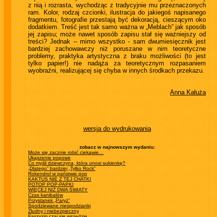
z nią i rozrasta, wychodząc z tradycyjnie mu przeznaczonych
ram. Kolor, rodzaj czcionki, ilustracja do jakiegoś napisanego
fragmentu, fotografie przestają być dekoracją, cieszącym oko
dodatkiem. Treść jest tak samo ważna w „Meblach” jak sposób
jej zapisu; może nawet sposób zapisu stał się ważniejszy od
treści? Jednak – mimo wszystko - sam dwumiesięcznik jest
bardziej zachowawczy niż poruszane w nim teoretyczne
problemy, praktyka artystyczna z braku możliwości (to jest
tylko papier!) nie nadąża za teoretycznym rozpasaniem
wyobraźni, realizującej się chyba w innych środkach przekazu.
Anna Kałuża
wersja do wydrukowania
zobacz w najnowszym wydaniu:
Może się zacznie robić ciekawie…
Ukąszenie popowe
Co myśli dziewczyna, która unosi sukienkę?
„Dlatego” bardziej „Tylko Rock”
Rokendrol w państwie pop
KAKTUS NIE Z TEJ CHATKI
POTOP POP-PAPKI
WIĘCEJ NIŻ DWA ŚWIATY
Czas kanibalów
Przystanek „Paryż”
Spodziewane niespodzianki
Złudny i niebezpieczny
Faszyzm czai się wszędzie