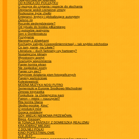
OD KOŃCA DO POCZĄTKU
O muzyce do czytania i gazecie do słuchania
Dreptanie wokół czerwonej zmory
Rozkoszne życie chełbi
Emigranci, krytycy i globalizujące autorytety
Zielono mi
Roczniki siedemdziesiąte?
Od rytuału do boiska piłkarskiego
O potrzebie rastryzmu
Sen o Gombrowiczu
Pozytywnie
Manewry z dźwiękami
Kochajmy zabytki (czasopiśmiennictwa) – tak szybko odchodzą
Co tam, panie, na Litwie?
Literatura – duch fartowny czy hartowny?
Nostalgiczne klimaty
Wyostrzony apetyt
Szanujmy wspomnienia
Papier kontra ekran
Nie zagłaskać poety
Papier czy sieć?
Rutynowe działania pism fotograficznych
Papiery wartościowe
Kolesiowatość
MODNA MUZYKA NOSI FUTRO
Semeniszki w Europie Środkowo-Wschodniej
Zimowa trzynastka
Popkultura, ta chimeryczna pani
Patron – mistrz – nauczyciel?
Rita kontra Diana
Słodko-gorzkie „Kino”
O produkcji mód
Gorące problemy
GDY WIELKI NIEMOWA PRZEMÓWIŁ
Bigos „Kresowy”
W TONACJI FANTASY Z DOMIESZKĄ REALIZMU
KRAJOBRAZ MIEJSKI
Z DOLNEJ PÓŁKI
KINO POFESTIWALOWE
ŹLE JEST…