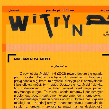
z 
powr
MATERIALNOŚĆ MEBLI
– „Meble” –
Z pewnością „Meble” nr 6 (2002) równie dobrze się ogląda,
jak i czyta. Pismo zachęca do uważnych obserwacji,
przyglądania się, które im szybciej zrezygnuje z bezmyślności
i bezrefleksyjności, tym lepiej. Dobrze się też „Mebli” dotyka.
Ich materialność to nie tylko konkret kredowego papieru
trzymanego w ręce. To także kwestia tematów i poruszanych
problemów: poezji konkretnej, eksperymentów internetowych,
konsekwentnego mariażu słowa i obrazu. Ogólnie zaś: dążenia
redakcji do – z jednej strony – zaakcentowania materialności
sztuki, z drugiej – zwrócenia uwagi na jej dyskretność,