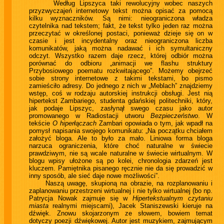
Według Lipszyca taki rewolucyjny wobec naszych
przyzwyczajeń internetowy tekst można opisać za pomocą
kilku wyznaczników. Są nimi: nieograniczona władza
czytelnika nad tekstem; fakt, że tekst tylko jeden raz można
przeczytać w określonej postaci, ponieważ dzieje się on w
czasie i jest incydentalny oraz nieograniczona liczba
komunikatów, jaką można nadawać i ich symultaniczny
odczyt. Wszystko razem daje rzecz, której odbiór można
porównać do odbioru „animacji we flashu struktury
Przybosiowego poematu rozkwitającego”. Możemy obejrzeć
sobie strony internetowe z takimi tekstami, bo pismo
zamieściło adresy. Do jednego z nich w „Meblach” znajdziemy
wstęp, coś w rodzaju autorskiej instrukcji obsługi. Jest nią
hipertekst Zambariego, studenta gdańskiej politechniki, który,
jak podaje Lipszyc, zasłynął swego czasu jako autor
promowanego w Radiostacji utworu
Bezpieczeństwo
. W
tekście
O hiperłączach
Zambari opowiada o tym, jak wpadł na
pomysł napisania swojego komunikatu: „Na początku chciałem
założyć bloga. Ale to było za mało. Liniowa forma bloga
narzuca ograniczenia, które choć naturalne w świecie
prawdziwym, nie są wcale naturalne w świecie wirtualnym. W
blogu wpisy ułożone są po kolei, chronologia zdarzeń jest
kluczem. Pamiętnika pisanego ręcznie nie da się prowadzić w
inny sposób, ale sieć daje nowe możliwości”.
Naszą uwagę, skupioną na obrazie, na rozplanowaniu i
zaplanowaniu przestrzeni wirtualnej i nie tylko wirtualnej (bo np.
Patrycja Nowak zajmuje się w
Hipertekstualnym czytaniu
miasta
realnymi miejscami), Jacek Staniszewski kieruje na
dźwięk. Znowu skojarzonym ze słowem, bowiem temat
dotyczy poezji dźwiękowej. Autor jest muzykiem, zajmującym