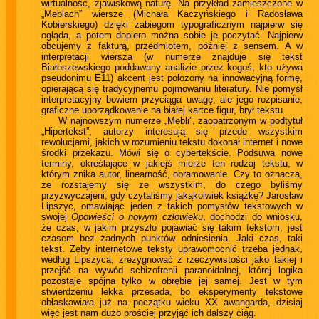
wirtualność, zjawiskową naturę. Na przykład zamieszczone w
„Meblach” wiersze (Michała Kaczyńskiego i Radosława
Kobierskiego) dzięki zabiegom typograficznym najpierw się
ogląda, a potem dopiero można sobie je poczytać. Najpierw
obcujemy z fakturą, przedmiotem, później z sensem. A w
interpretacji wiersza (w numerze znajduje się tekst
Białoszewskiego poddawany analizie przez kogoś, kto używa
pseudonimu E11) akcent jest położony na innowacyjną formę,
opierającą się tradycyjnemu pojmowaniu literatury. Nie pomysł
interpretacyjny bowiem przyciąga uwagę, ale jego rozpisanie,
graficzne uporządkowanie na białej kartce figur, brył tekstu.
W najnowszym numerze „Mebli”, zaopatrzonym w podtytuł
„Hipertekst”, autorzy interesują się przede wszystkim
rewolucjami, jakich w rozumieniu tekstu dokonał internet i nowe
środki przekazu. Mówi się o cybertekście. Podsuwa nowe
terminy, określające w jakiejś mierze ten rodzaj tekstu, w
którym znika autor, linearność, obramowanie. Czy to oznacza,
że rozstajemy się ze wszystkim, do czego byliśmy
przyzwyczajeni, gdy czytaliśmy jakąkolwiek książkę? Jarosław
Lipszyc, omawiając jeden z takich pomysłów tekstowych w
swojej
Opowieści o nowym człowieku
, dochodzi do wniosku,
że czas, w jakim przyszło pojawiać się takim tekstom, jest
czasem bez żadnych punktów odniesienia. Jaki czas, taki
tekst. Żeby internetowe teksty uprawomocnić trzeba jednak,
według Lipszyca, zrezygnować z rzeczywistości jako takiej i
przejść na wywód schizofrenii paranoidalnej, której logika
pozostaje spójna tylko w obrębie jej samej. Jest w tym
stwierdzeniu lekka przesada, bo eksperymenty tekstowe
obłaskawiała już na początku wieku XX awangarda, dzisiaj
więc jest nam dużo prościej przyjąć ich dalszy ciąg.