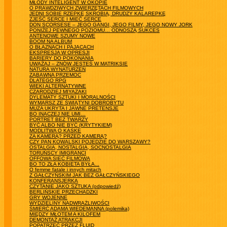
MŁODY INTELIGENT W OKOPIE
O PRAWDZIWYCH ZWIERZĘTACH FILMOWYCH
JEDNI SOBIE RZEPKĘ SKROBIĄ, DRUDZY KALAREPKĘ
ZJEŚĆ SERCE I MIEĆ SERCE
DON SCORSESE – JEGO GANGI, JEGO FILMY, JEGO NOWY JORK
PONIŻEJ PEWNEGO POZIOMU… ODNOSZĄ SUKCES
ANTENOWE SZUMY NOWE
BOOM NA ALBUM
O BŁAZNACH I PAJACACH
EKSPRESJA W OPRESJI
BARIERY DO POKONANIA
UWAŻAJ – ZNÓW JESTEŚ W MATRIKSIE
NATURA WYNATURZEŃ
ZABAWNA PRZEMOC
DLATEGO RPG
WIEKI ALTERNATYWNE
CZARODZIEJ MIYAZAKI
DYLEMATY SZTUKI I MORALNOŚCI
WYMARSZ ZE ŚWIĄTYNI DOBROBYTU
MUZA UKRYTA I JAWNE PRETENSJE
BO INACZEJ NIE UMI…
PORTRET BEZ TWARZY
BYĆ ALBO NIE BYĆ (KRYTYKIEM)
MODLITWA O KASKE
ZA KAMERĄ? PRZED KAMERĄ?
CZY PAN KOWALSKI POJEDZIE DO WARSZAWY?
OSTALGIA, NOSTALGIA, SOCNOSTALGIA
TORUŃSCY IMIGRANCI
OFFOWA SIEĆ FILMOWA
BO TO ZŁA KOBIETA BYŁA...
O femme fatale i innych mitach
Z GAŁCZYŃSKIM JAK BEZ GAŁCZYŃSKIEGO
KONFERANSJERKA
CZYTANIE JAKO SZTUKA (odpowiedź)
BERLIŃSKIE PRZECHADZKI
GRY WOJENNE
WYDZIELINY NADWRAŻLIWOŚCI
ŚMIERĆ ADAMA WIEDEMANNA (polemika)
MIĘDZY MŁOTEM A KILOFEM
DEMONTAŻ ATRAKCJI
POPATRZEĆ PRZEZ FLUID