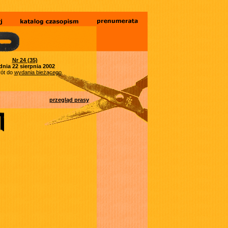
Nr 24 (35)
dnia 22 sierpnia 2002
ót do
wydania bieżącego
przegląd prasy