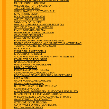
NOSTALGIA W DRES CODZIENNOŚCI UBRANA
MŁODE, PONOĆ GNIEWNE
WIEDEŃ BEZ TORTU SACHERA
JAZZ NIE ZNA GRANIC
WIDOK ŚWIATA Z DZIEWIĄTEJ ALEI
KINO I NOWE MEDIA
PO STRONIE WYOBRAŹNI
AMERYKAŃSKIE PSYCHO
CZEKAJĄC NA PAPKINA
MUZYKA, PERWERSJA, ANGIELSKI JĘZYK
SZTUCZNE CIAŁA, CIAŁA SZTUKI
IKONY, GWIAZDY, ARTYŚCI
MÓWIENIE JĘZYKIEM TUBYLCÓW
CZAS OPUŚCIĆ SZKOŁĘ
MAŁA, UNIWERSALNA
Baronowie, młodzi zahukani i samotny szeryf
ROZBIĆ CODZIENNOŚĆ, ALE NAJPIERW JĄ WYTRZYMAĆ
TECHNO, KLABING, REKLAM CZAR
NASZE ULICE
Z SOPOTU I Z WIĘCBORKA
KRAJOBRAZ PO GDYNI
O TZW. WSZYSTKIM – W „POZYTYWNYM” ŚWIETLE
KOMPUTER DO PODUSZKI?
NA USŁUGACH CIAŁA
WALLENROD Z KOMPLEKSAMI
PARADA STAROŚCI
INKOWIE A SPRAWA POLSKA
CZAROWNYCH CZAROWNIC CZAR
POSZUKIWACZE ARCHITEKTURY OBIEKTYWNEJ
2002 W KINIE
GADKI KONIECZNIE MAGICZNE
Widoki z pokoju Morettiego
NIE REWOLUCJA, CHOĆ EWOLUCJA
CZAR BOLLYWOODU
ALMODOVAR ŚWINTUSZEK, ALMODOVAR MORALISTA
NIEJAKI PIRELLII I TAJEMNICA INICJACJI
W BEZNADZIEJNIE ZAANGAŻOWANEJ SPRAWIE
GANGSTERZY I „PÓŁKOWNICY”
WYRODNE DZIECI BACONA
CO TY WIESZ O KINIE ISLANDZKIM?
BYĆ JAK IWASZKIEWICZ