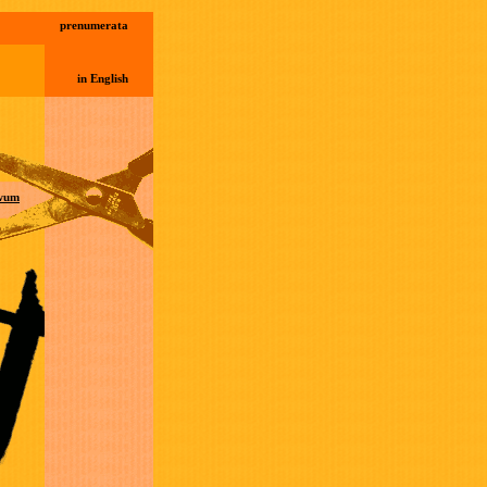
prenumerata
in English
wum