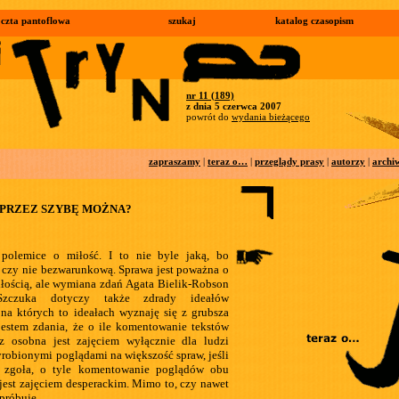
czta pantoflowa
szukaj
katalog czasopism
nr 11 (189)
z dnia 5 czerwca 2007
powrót do
wydania bieżącego
zapraszamy
|
teraz o…
|
przeglądy prasy
|
autorzy
|
archi
ZY PRZEZ SZYBĘ MOŻNA?
 polemice o miłość. I to nie byle jaką, bo
 czy nie bezwarunkową. Sprawa jest poważna o
miłością, ale wymiana zdań Agata Bielik-Robson
zczuka dotyczy także zdrady ideałów
 na których to ideałach wyznaję się z grubsza
jestem zdania, że o ile komentowanie tekstów
z osobna jest zajęciem wyłącznie dla ludzi
yrobionymi poglądami na większość spraw, jeśli
 zgoła, o tyle komentowanie poglądów obu
 jest zajęciem desperackim. Mimo to, czy nawet
spróbuję.