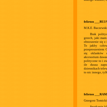
felieton ___R
M.K.E. Baczewsk
Brak polity
grzech, jaki mam
obnoszenie się z
To jakby czło
przeproszeniem C
się oklasków 
akcesorium dawać
polityczne to i 
ile dusza zapr
dziennikach telew
to nic innego, tyl
felieton ___R
Grzegorz Tomicki
Spotkanie k