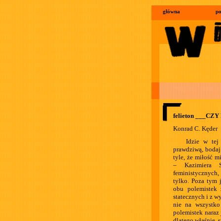
główna
po
felieton ___C
Konrad C. Kęder
Idzie w tej
prawdziwą, bodaj
tyle, że miłość 
– Kazimiera S
feministycznych,
tylko. Poza tym 
obu polemistek 
statecznych i z w
nie na wszystko
polemistek naraz
dlatego właśnie, 