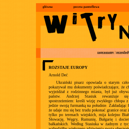
główna
poczta pantoflowa
zapraszamy
|
przegląd
ROZSTAJE EUROPY
Arnold Deć
Ukraiński pisarz opowiada o starym czło
pokazywał mu dokumenty poświadczające, że ch
wyjeżdżał z rodzinnego miasta, był już obywa
państw. Andrzej Stasiuk rewanżuje si
spostrzeżeniem: kreśli wizję zwykłego chłopa z
jedzie swoją furmanką na południe. Zakładając h
że udaje mu się bez trudu pokonać granice oraz ż
tylko po terenach wiejskich, mija kolejno Biał
Słowację, Węgry, Rumunię, Bułgarię i docie
bałkańskich. Według Stasiuka w żadnym z tyc
wzbudziłby większego zdziwienia swoją obecnoś