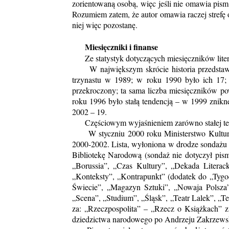
zorientowaną osobą, więc jeśli nie omawia pism 
Rozumiem zatem, że autor omawia raczej strefę
niej więc pozostanę.
Miesięczniki i finanse
Ze statystyk dotyczących miesięczników liter
W największym skrócie historia przedstawia s
trzynastu w 1989; w roku 1990 było ich 17; 
przekroczony; ta sama liczba miesięczników po
roku 1996 było stałą tendencją – w 1999 znikn
2002 – 19.
Częściowym wyjaśnieniem zarówno stałej tendenc
W styczniu 2000 roku Ministerstwo Kultury i 
2000-2002. Lista, wyłoniona w drodze sondażu
Bibliotekę Narodową (sondaż nie dotyczył pism
„Borussia”, „Czas Kultury”, „Dekada Literack
„Konteksty”, „Kontrapunkt” (dodatek do „Tygo
Świecie”, „Magazyn Sztuki”, „Nowaja Polsza
„Scena”, „Studium”, „Śląsk”, „Teatr Lalek”, „T
za: „Rzeczpospolita” – „Rzecz o Książkach” z 
dziedzictwa narodowego po Andrzeju Zakrzewski