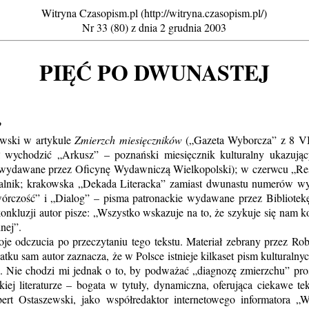
Witryna Czasopism.pl (http://witryna.czasopism.pl/)
Nr 33 (80) z dnia 2 grudnia 2003
PIĘĆ PO DWUNASTEJ
?
wski w artykule
Zmierzch miesięczników
(„Gazeta Wyborcza” z 8 VI
 wychodzić „Arkusz” – poznański miesięcznik kulturalny ukazują
 wydawane przez Oficynę Wydawniczą Wielkopolski); w czerwcu „Res 
talnik; krakowska „Dekada Literacka” zamiast dwunastu numerów wy
órczość” i „Dialog” – pisma patronackie wydawane przez Bibliotekę
nkluzji autor pisze: „Wszystko wskazuje na to, że szykuje się nam k
nej”.
dczucia po przeczytaniu tego tekstu. Materiał zebrany przez Rober
tku sam autor zaznacza, że w Polsce istnieje kilkaset pism kulturaln
e. Nie chodzi mi jednak o to, by podważać „diagnozę zmierzchu” prost
kiej literaturze – bogata w tytuły, dynamiczna, oferująca ciekawe t
rt Ostaszewski, jako współredaktor internetowego informatora „Wi