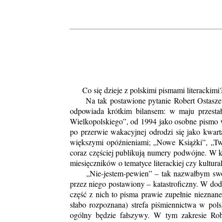
Co się dzieje z polskimi pismami literackimi
Na tak postawione pytanie Robert Ostasze
odpowiada krótkim bilansem: w maju przestał
Wielkopolskiego”, od 1994 jako osobne pismo
po przerwie wakacyjnej odrodzi się jako kwar
większymi opóźnieniami; „Nowe Książki”, „Tw
coraz częściej publikują numery podwójne. W ko
miesięczników o tematyce literackiej czy kultural
„Nie-jestem-pewien” – tak nazwałbym swoje o
przez niego postawiony – katastroficzny. W doda
część z nich to pisma prawie zupełnie nieznan
słabo rozpoznana) strefa piśmiennictwa w pols
ogólny będzie fałszywy. W tym zakresie Robe