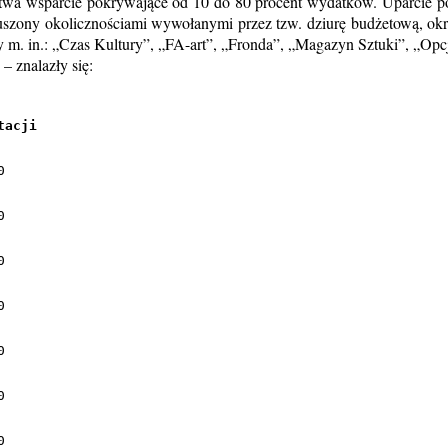
a wsparcie pokrywające od 10 do 80 procent wydatków. Uparcie po
szony okolicznościami wywołanymi przez tzw. dziurę budżetową, okroił 
 m. in.: „Czas Kultury”, „FA-art”, „Fronda”, „Magazyn Sztuki”, „Opc
 znalazły się:
tacji