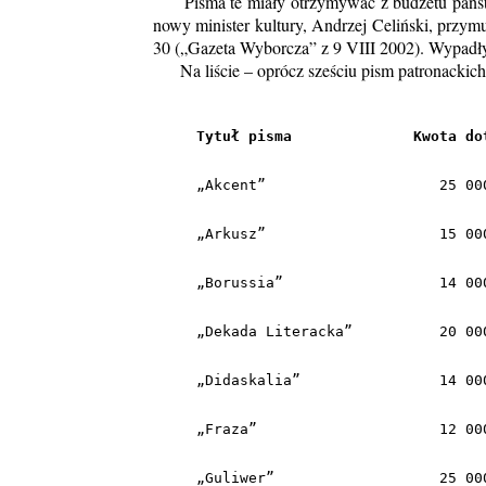
Pisma te miały otrzymywać z budżetu państw
nowy minister kultury, Andrzej Celiński, przymu
30 („Gazeta Wyborcza” z 9 VIII 2002). Wypadły
Na liście – oprócz sześciu pism patronackich –
Tytuł pisma              Kwota do