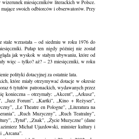
ny wizerunek miesięczników literackich w Polsce.
, mające swoich odbiorców i obserwatorów. Przy
z stale wzrastała – od siedmiu w roku 1976 do
ięczniki. Pułap ten nigdy później nie został
wygląda jak wyskok w stałym ubywaniu, które od
ły więc – tylko? aż? – 23 miesięczniki, w roku
 polityki dotacyjnej za ostatnie lata.
ich, które miały otrzymywać dotacje w okresie
oraz 6 tytułów patronackich, wydawanych przez
się konieczna – otrzymały: „Akcent”, „Arkusz”,
r”, „Jazz Forum”, „Kartki”, „Kino + Reżyser”,
zny”, „Le Theatre en Pologne”, „Literatura na
erania”, „Ruch Muzyczny”, „Ruch Teatralny”,
ltury”, „Tytuł”, „Znak”, „Życie Muzyczne” (dane
azimierz Michał Ujazdowski, minister kultury i
i „Arcana”.