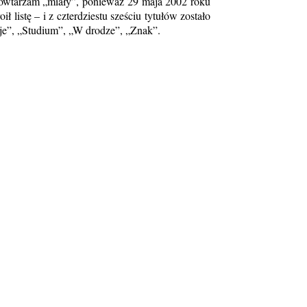
wtarzam „miały”, ponieważ 29 maja 2002 roku
listę – i z czterdziestu sześciu tytułów zostało
je”, „Studium”, „W drodze”, „Znak”.