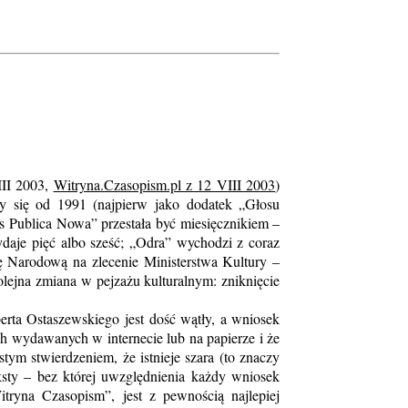
II 2003,
Witryna.Czasopism.pl z 12 VIII 2003
)
cy się od 1991 (najpierw jako dodatek „Głosu
Publica Nowa” przestała być miesięcznikiem –
daje pięć albo sześć; „Odra” wychodzi z coraz
 Narodową na zlecenie Ministerstwa Kultury –
olejna zmiana w pejzażu kulturalnym: zniknięcie
ta Ostaszewskiego jest dość wątły, a wniosek
ych wydawanych w internecie lub na papierze i że
ym stwierdzeniem, że istnieje szara (to znaczy
eksty – bez której uwzględnienia każdy wniosek
tryna Czasopism”, jest z pewnością najlepiej