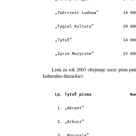
     „Życie Muzyczne”            15 00
Lista za rok 2003 obejmuje sześć pism patron
kulturalno-literackie):
Lp. Tytuł pisma                Kw