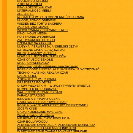
KRAJOBRAZ MIEJSKI
Z DOLNEJ PÓŁKI
KINO POFESTIWALOWE
MATERIALNOŚĆ MEBLI
ŹLE JEST…
NOSTALGIA W DRES CODZIENNOŚCI UBRANA
MŁODE, PONOĆ GNIEWNE
WIEDEŃ BEZ TORTU SACHERA
JAZZ NIE ZNA GRANIC
WIDOK ŚWIATA Z DZIEWIĄTEJ ALEI
KINO I NOWE MEDIA
PO STRONIE WYOBRAŹNI
AMERYKAŃSKIE PSYCHO
CZEKAJĄC NA PAPKINA
MUZYKA, PERWERSJA, ANGIELSKI JĘZYK
SZTUCZNE CIAŁA, CIAŁA SZTUKI
IKONY, GWIAZDY, ARTYŚCI
MÓWIENIE JĘZYKIEM TUBYLCÓW
CZAS OPUŚCIĆ SZKOŁĘ
MAŁA, UNIWERSALNA
Baronowie, młodzi zahukani i samotny szeryf
ROZBIĆ CODZIENNOŚĆ, ALE NAJPIERW JĄ WYTRZYMAĆ
TECHNO, KLABING, REKLAM CZAR
NASZE ULICE
Z SOPOTU I Z WIĘCBORKA
KRAJOBRAZ PO GDYNI
O TZW. WSZYSTKIM – W „POZYTYWNYM” ŚWIETLE
KOMPUTER DO PODUSZKI?
WALLENROD Z KOMPLEKSAMI
PARADA STAROŚCI
INKOWIE A SPRAWA POLSKA
CZAROWNYCH CZAROWNIC CZAR
POSZUKIWACZE ARCHITEKTURY OBIEKTYWNEJ
2002 W KINIE
GADKI KONIECZNIE MAGICZNE
Widoki z pokoju Morettiego
NIE REWOLUCJA, CHOĆ EWOLUCJA
CZAR BOLLYWOODU
ALMODOVAR ŚWINTUSZEK, ALMODOVAR MORALISTA
NIEJAKI PIRELLII I TAJEMNICA INICJACJI
W BEZNADZIEJNIE ZAANGAŻOWANEJ SPRAWIE