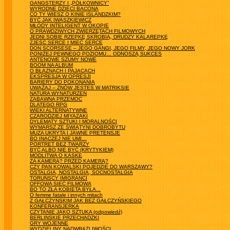
GANGSTERZY I „PÓŁKOWNICY”
WYRODNE DZIECI BACONA
CO TY WIESZ O KINIE ISLANDZKIM?
BYĆ JAK IWASZKIEWICZ
MŁODY INTELIGENT W OKOPIE
O PRAWDZIWYCH ZWIERZĘTACH FILMOWYCH
JEDNI SOBIE RZEPKĘ SKROBIĄ, DRUDZY KALAREPKĘ
ZJEŚĆ SERCE I MIEĆ SERCE
DON SCORSESE – JEGO GANGI, JEGO FILMY, JEGO NOWY JORK
PONIŻEJ PEWNEGO POZIOMU… ODNOSZĄ SUKCES
ANTENOWE SZUMY NOWE
BOOM NA ALBUM
O BŁAZNACH I PAJACACH
EKSPRESJA W OPRESJI
BARIERY DO POKONANIA
UWAŻAJ – ZNÓW JESTEŚ W MATRIKSIE
NATURA WYNATURZEŃ
ZABAWNA PRZEMOC
DLATEGO RPG
WIEKI ALTERNATYWNE
CZARODZIEJ MIYAZAKI
DYLEMATY SZTUKI I MORALNOŚCI
WYMARSZ ZE ŚWIĄTYNI DOBROBYTU
MUZA UKRYTA I JAWNE PRETENSJE
BO INACZEJ NIE UMI…
PORTRET BEZ TWARZY
BYĆ ALBO NIE BYĆ (KRYTYKIEM)
MODLITWA O KASKE
ZA KAMERĄ? PRZED KAMERĄ?
CZY PAN KOWALSKI POJEDZIE DO WARSZAWY?
OSTALGIA, NOSTALGIA, SOCNOSTALGIA
TORUŃSCY IMIGRANCI
OFFOWA SIEĆ FILMOWA
BO TO ZŁA KOBIETA BYŁA...
O femme fatale i innych mitach
Z GAŁCZYŃSKIM JAK BEZ GAŁCZYŃSKIEGO
KONFERANSJERKA
CZYTANIE JAKO SZTUKA (odpowiedź)
BERLIŃSKIE PRZECHADZKI
GRY WOJENNE
WYDZIELINY NADWRAŻLIWOŚCI