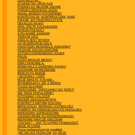
CZACHA DYMI...
DYSKRETNY UROK AZJI
PODZIELAĆ WŁASNE ZDANIE
FORUM CZESKIEGO JAZZU
NADAL BARDZO POTRZEBNE!
KONTESTACJA, KONTRKULTURA, KINO
PIĘKNE, BO PRZEZROCZYSTE
DEKALOG NA BIS
SPAL ŻÓŁTE KALENDARZE
WYBIJA PÓŁNOC?
A PO KAWIE SADDAM
TRZECIE OKO
ANGLIA JEST WYSPĄ!
CO W ZDROWYM CIELE
CHASYDZKI MCDONALD JUDAIZMU?
PEJZAŻE SOCJOLOGICZNE
SZTUKA CODZIENNOŚCI SZUKA
PASJA
KOGO MASUJĄ MEDIA?
DWAJ PANOWIE A.
NOWA FALA Z ZIARENEK PIASKU
ULEGANIE NA WEZWANIE
BERLIN PO MURZE
I WCZORAJ, I DZIŚ
MOJE MIASTO, A W NIM...
WYNURZAJĄCY SIĘ Z MORZA
TYLKO DLA PAŃ?
TAPECIARZE, TAPECIARKI! DO TAPET!
NIE TAKIE POPULARNE?
FOTOGRAF I FILOZOF
MODNIE SEKSUALNA RITA
KONTAKT Z NATURĄ KOLORU
MATKI-POLKI, PATRIOCI I FUTBOLIŚCI
POWRÓT DO PRZESZŁOŚCI PO HUCULSKU
NARODZINY SZPIEGOSTWA
ZJEDNOCZENIE KU RÓŻNORODNOŚCI
NIEPEWNI GRACZE GIEŁDOWI
„KOCHAĆ” – JAK TO ŁATWO POWIEDZIEĆ
MADE IN CHINA
Proza pedagogicznych powikłań
„NIE MA JUŻ PEDAŁÓW, SĄ GEJE”