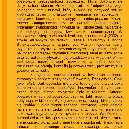
obserwację rzeczywistości społecznej, która dokonuje się
dzięki sztuce właśnie. Prezentacje „artmixu” odpowiadają więc
najczęściej temu nurtowi, który zwykło się nazywać sztuką
krytyczną: żywo i gwałtownie reagującą na społeczne i
kulturowe konwencje, stereotypy i niebezpieczne klisze,
mocno zaangażowaną też w kwestie, ogólnie pojętej,
przemiany świadomości indywidualnej i społecznej, najbardziej
zaś odległej od pojęcia tzw. sztuki autonomicznej. W
najnowszym sierpniowo-październikowym numerze 4 (2002) w
słowie wstępnym od redakcji Izabela Kowalczyk i Bogna
Burska zapowiadają temat przemocy. Różny i niejednoznaczny
uzyskuje on wyraz w prezentowanych artykułach, choć z
pewnością porządek czytania i interpretacji sami musimy sobie
ustalić. Sztuka krytyczna i jej przedstawienia w „artmixie” nie
podsuwają raczej łatwych rozwiązań, w ogóle żadnych
rozwiązań nie oferują, komplikują oczywistości, problematyzują
gotowe już wnioski.
Zachęca do samodzielności w kwestiach cielesno-
tekstowych całkiem niezły tekst Sławomiry Raczyńskiej
Ciało
jako tekst
. Barthesowska metafora tekstu jako ciała zrobiła
oszałamiającą karierę i posłużyła Raczyńskiej już tylko jako
część długiej historii związków ciała z tekstem. Autorka
opowiada o nich od początku, czyli od biblijnego mitu Słowa
Jedynego, w które należy się wsłuchiwać, Księgi, której należy
się poddać i ciała nienaruszonego, czystego, które dostaje
nam się i nic z nim zrobić nie można. Zmiany w myśleniu o
ciele warunkują zmiany w myśleniu o tekście. Współczesna
humanistyka te dwie przestrzenie uzależnia od siebie i stara
się je opisać, biorąc pod uwagę takie zjawiska jak rehabilitacja
tatuażu (do pewnego czasu uznawanego za znak