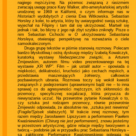
nagiego mężczyznę. Na przemoc związaną z rasizmem
zwracają uwagę prace Kary Walker, afro-amerykańskiej artystki
urodzonej w 1969 w Kalifornii, o czym informuje nas w
Historiach wydobytych z cienia
Ewa Witkowska. Sebastian
Horsley z kolei, to artysta, który by uwiarygodnić swoją sztukę,
wyjechał na Filipiny i tam dał się ukrzyżować. Martwił się
jednak i tak, bo blizny z jego rąk zbyt szybko zniknęły. Pisze o
nim Sebastian Cichocki w
O ukrzyżowaniu Sebastiana
Horsleya
, otwierając perspektywę na rozważania o ciele
samookaleczonym.
Druga grupę tekstów w piśmie stanowią rozmowy. Polecam
bardzo błyskotliwą i ostrą dyskusję między Izabelą Kowalczyk,
kuratorką wystawy
Niebezpieczne związki
, a Arturem
Żmijewskim, autorem filmu video prezentowanego na tej
wystawie „KR WP”. Film – jak ustalił autor – opowiada o
miękkości, delikatności, kruchości jako cechach męskich, a
przedstawia maszerujących żołnierzy, całkowicie
pozbawionych ubrania. Rozmowa toczy się wokół kwestii
związanych z podejrzeniami (uprawnionymi bądź nie – to inna
sprawa) co do agresywności mężczyzn, ich skłonności do
przemocy, specyficznej socjalizacji, która przyucza do
niewyrażania uczuć. Na przewrotne pytanie Kowalczyk o to,
czy sztuka jest rodzajem przemocy, równie przewrotnie
Żmijewski odpowiada, że absolutnie nie, „sztuka jest niewinna”
(
Fragile/Spisek słabszych
). W trakcie innej rozmowy, tym
razem między Jarosławem Lipszycem a performerem Pawłem
Kwaśniewskim (
Chirurg nie jest performerem
), znowu jesteśmy
w przestrzeni artystycznej, gdzie relacje między tworzywem a
twórcą – podobnie jak w przypadku prac Sebastiana Horsleya –
są zakłócone. Performance Kwaśniewskiego polegają na