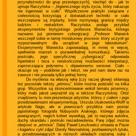
przynależności do grup przestępczych), niechęć do - jak to
ujmuje Raczyńska – „higienicznego stylu życia, który nakazuje
nie ingerować w ciało”. Współczesne praktyki związane z
cielesnością korzystają z doświadczeń techniki: w ciało
wszczepiane są implanty, które rozmywają granicę między
ludzkim i nieludzkim. Raczyńska podaje przykład
eksperymentów brytyjskiego profesora Warwicka, którego
nazwano już pionierem cyborgizacji: „Profesor Warwick
wszczepił sobie w ramię miniaturowy procesor, który uczynił go
rozpoznawalnym dla urządzeń w jego laboratorium”.
Eksperymenty Warwicka zapowiadają, ni mniej ni więcej,
spełnienie marzeń o pozawerbalnej komunikacji. Takiemu
postciału, jego specyficznej „cyborgizacji” odpowiada
hipertekst i teza o nieskończonej możliwości interpretacji,
zaprzeczająca jedynemu i objawionemu sensowi. Ciało –
okazuje się – podobnie jak i tekst, nie jest nam dane raz na
zawsze i nie posiada tylko jednej formy.
Do myślenia na własną rękę (czy raczej głowę) skłaniają
też pozostałe teksty „artmixu”, które można podzielić na kilka
grup. Wszystkie są skoncentrowane wokół tematu przemocy,
który mało jakoś uwyraźnił się w tekście Raczyńskiej. Otóż
znajdziemy tu mini-prezentacje artystów, którzy z ciałem i jego
przedstawieniami eksperymentują. Urszula Usakowska-Wolff w
artykule
Nago, ale w powrozach
przybliża nam postać
japońskiego fotografa Nobuyoshi Arakiego, którego zdjęcia
powiązanych, nagich kobiet wywołują, jak to nazywa autorka,
duchy skandalu i pomruki niezadowolenia. Parę zdjęć można
obejrzeć w „artmixie”. Dalej Paweł Leszkowicz omawia w
Pasie
i kagańcu
cykl zdjęć Doroty Nieznalskiej, pozbawionych tytułu,
a przedstawiających w różnych układach ciężarną sukę i