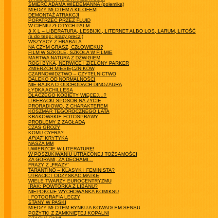
ŚMIERĆ ADAMA WIEDEMANNA (polemika)
MIĘDZY MŁOTEM A KILOFEM
DEMONTAŻ ATRAKCJI
POPATRZEĆ PRZEZ FLUID
W CIENIU ZŁOTYCH PALM
3 X L – LIBERATURA, LESBIJKI, LITERNET ALBO LOS, LARUM, LITOŚĆ
(a do tego: pracy precz!)
WSZYSCY Z HRABALA
NA CZYM GRASZ, CZŁOWIEKU?
FILM W SZKOLE, SZKOŁA W FILMIE
MARTWA NATURA Z DŹWIGIEM
ROGI BYKA, NERWICE I ZIELONY PARKER
ZMIERZCH MIESIĘCZNIKÓW
CZARNOWIDZTWO – CZYTELNICTWO
DALEKO OD NORMALNOŚCI
NIE-BAJKA O ODCHODACH DINOZAURA
ŁYDKA ACHILLESA
DLACZEGO KOBIETY WIĘCEJ…?
LIBERACKI SPOSÓB NA ŻYCIE
PRORADIOWO, Z CHARAKTEREM
KOSZMAR TEGOROCZNEGO LATA
KRAKOWSKIE FOTOSPRAWY
PROBLEMY Z ZAGŁADĄ
CZAS GROZY
KOMU CYFRA?
APIAT’
KRYTYKA
NASZA MM
UWIERZCIE W LITERATURĘ!
W POSZUKIWANIU UTRACONEJ TOŻSAMOŚCI
ZA GÓRAMI, ZA DECHAMI…
FRAZY Z „FRAZY”
TARANTINO – KLASYK I FEMINISTA?
UTRACIĆ I ODZYSKAĆ MATKĘ
WIELE TWARZY EUROCENTRYZMU
IRAK: POWTÓRKA Z LIBANU?
NIEPOKOJE WYCHOWANKA KOMIKSU
I FOTOGRAFIA LECZY
STANY W PASKI
MIĘDZY MŁOTEM RYNKU A KOWADŁEM SENSU
POŻYTKI Z ZAMKNIĘTEJ KOPALNI