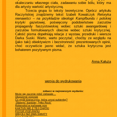
okaleczaniu własnego ciała, zadawaniu sobie bólu, który ma
dla artysty wartość artystyczną.
Trzecia grupa to teksty teoretyczne. Oprócz artykułu
Raczyńskiej znajdziemy tekst Izabeli Kowalczyk
Retoryka
nienawiści – na przykładzie ideologii Kampfbundu i polskiej
krytyki gazetowej
, poświęcony podobieństwie zarzutów
propagandy faszystowskiej wobec sztuki awangardowej i
zarzutów formułowanych obecnie wobec sztuki krytycznej.
Całość pisma dopełniają relacje z wystaw, przedruki i wiersze
Darka Suski. Warto, warto poczytać, choćby ze względu na
(jako taki) obiektywizm i bezstronność prezentowanych opinii,
choć oczywiście jasno widać, że sztuka krytyczna jest
bohaterem pozytywnym pisma.
Anna Kałuża
wersja do wydrukowania
zobacz w najnowszym wydaniu:
Może się zacznie robić ciekawie…
Ukąszenie popowe
Co myśli dziewczyna, która unosi sukienkę?
„Dlatego” bardziej „Tylko Rock”
Rokendrol w państwie pop
KAKTUS NIE Z TEJ CHATKI
POTOP POP-PAPKI
WIĘCEJ NIŻ DWA ŚWIATY
Czas kanibalów