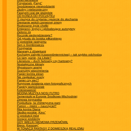
Przystanek „Paryż”
Spodziewane niespodzianki
Złudny i niebezpieczny
Faszyzm czai się wszędzie
OD KOŃCA DO POCZĄTKU
O muzyce do czytania i gazecie do słuchania
Dreptanie wokół czerwonej zmory
Rozkoszne życie chełbi
Emigranci, krytycy i globalizujące autorytety
Zielono mi
Roczniki siedemdziesiąte?
Od rytuału do boiska piłkarskiego
O potrzebie rastryzmu
Sen o Gombrowiczu
Pozytywnie
Manewry z dźwiękami
Kochajmy zabytki (czasopiśmiennictwa) – tak szybko odchodzą
Co tam, panie, na Litwie?
Literatura – duch fartowny czy hartowny?
Nostalgiczne klimaty
Wyostrzony apetyt
Szanujmy wspomnienia
Papier kontra ekran
Nie zagłaskać poety
Papier czy sieć?
Rutynowe działania pism fotograficznych
Papiery wartościowe
Kolesiowatość
MODNA MUZYKA NOSI FUTRO
Semeniszki w Europie Środkowo-Wschodniej
Zimowa trzynastka
Popkultura, ta chimeryczna pani
Patron – mistrz – nauczyciel?
Rita kontra Diana
Słodko-gorzkie „Kino”
O produkcji mód
Gorące problemy
GDY WIELKI NIEMOWA PRZEMÓWIŁ
Bigos „Kresowy”
W TONACJI FANTASY Z DOMIESZKĄ REALIZMU