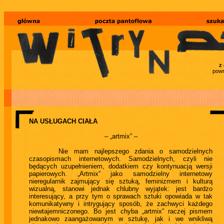
z
powr
NA USŁUGACH CIAŁA
– „artmix” –
Nie mam najlepszego zdania o samodzielnych
czasopismach internetowych. Samodzielnych, czyli nie
będących uzupełnieniem, dodatkiem czy kontynuacją wersji
papierowych. „Artmix” jako samodzielny internetowy
nieregularnik zajmujący się sztuką, feminizmem i kulturą
wizualną, stanowi jednak chlubny wyjątek: jest bardzo
interesujący, a przy tym o sprawach sztuki opowiada w tak
komunikatywny i intrygujący sposób, że zachwyci każdego
niewtajemniczonego. Bo jest chyba „artmix” raczej pismem
jednakowo zaangażowanym w sztukę, jak i we wnikliwą