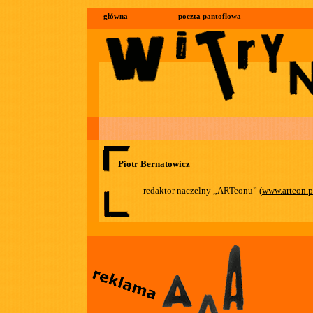
główna
poczta pantoflowa
Piotr Bernatowicz
– redaktor naczelny „ARTeonu” (
www.arteon.p