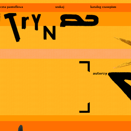
czta pantoflowa
szukaj
katalog czasopism