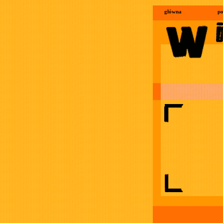
główna
po