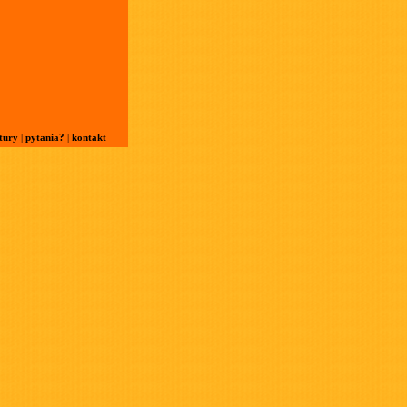
tury
|
pytania?
|
kontakt