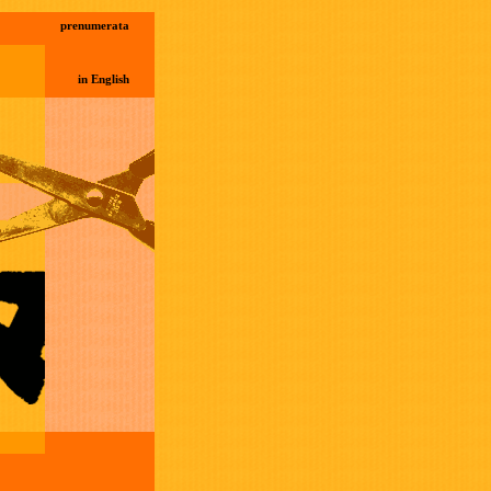
prenumerata
in English