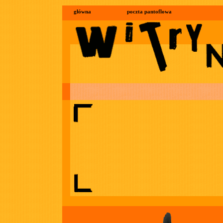
główna
poczta pantoflowa