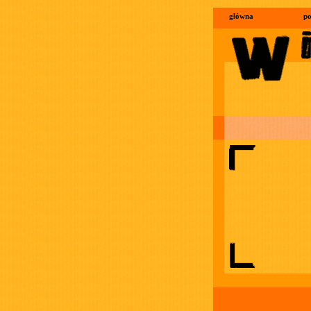
główna
po