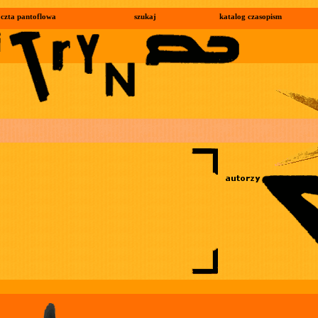
czta pantoflowa
szukaj
katalog czasopism