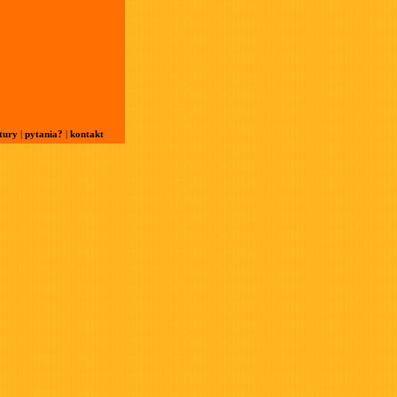
tury
|
pytania?
|
kontakt