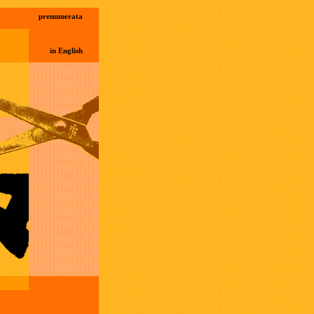
prenumerata
in English