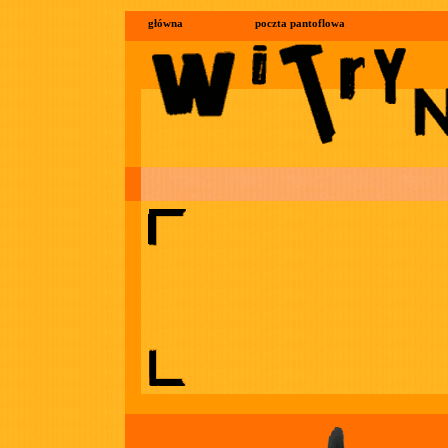
główna
poczta pantoflowa