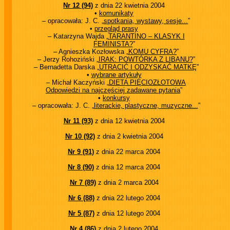
Nr 12 (94)
z dnia 22 kwietnia 2004
•
komunikaty
– opracowała: J. C. „
spotkania, wystawy, sesje...
”
•
przegląd prasy
– Katarzyna Wajda „
TARANTINO – KLASYK I
FEMINISTA?
”
– Agnieszka Kozłowska „
KOMU CYFRA?
”
– Jerzy Rohoziński „
IRAK: POWTÓRKA Z LIBANU?
”
– Bernadetta Darska „
UTRACIĆ I ODZYSKAĆ MATKĘ
”
•
wybrane artykuły
– Michał Kaczyński „
DIETA PIĘCIOZŁOTOWA
Odpowiedzi na najczęściej zadawane pytania
”
•
konkursy
– opracowała: J. C. „
literackie, plastyczne, muzyczne...
”
Nr 11 (93)
z dnia 12 kwietnia 2004
Nr 10 (92)
z dnia 2 kwietnia 2004
Nr 9 (91)
z dnia 22 marca 2004
Nr 8 (90)
z dnia 12 marca 2004
Nr 7 (89)
z dnia 2 marca 2004
Nr 6 (88)
z dnia 22 lutego 2004
Nr 5 (87)
z dnia 12 lutego 2004
Nr 4 (86)
z dnia 2 lutego 2004