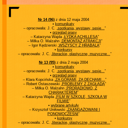
Nr 14 (96)
z dnia 12 maja 2004
•
komunikaty
– opracowała: J. C. „
spotkania, wystawy, sesje...
”
•
przegląd prasy
– Katarzyna Wajda „
ŁYDKA ACHILLESA
”
– Miłka O. Malzahn „
DEMONTAŻ ATRAKCJI
”
– Igor Kędzierski „
WSZYSCY Z HRABALA
”
•
konkursy
– opracowała: J. C. „
literackie, plastyczne, muzyczne...
”
Nr 13 (95)
z dnia 2 maja 2004
•
komunikaty
– opracowała: J. C. „
spotkania, wystawy, sesje...
”
•
przegląd prasy
– Klara Kopcińska „
ZA GÓRAMI, ZA DECHAMI…
”
– Robert Ostaszewski „
PROBLEMY Z ZAGŁADĄ
”
– Miłka O. Malzahn „
PRORADIOWO, Z
CHARAKTEREM
”
– Katarzyna Wajda „
FILM W SZKOLE, SZKOŁA W
FILMIE
”
•
wybrane artykuły
– Krzysztof Uniłowski „
ZAANGAŻOWANI I
PONOWOCZEŚNI
”
•
konkursy
– opracowała: J. C. „
literackie, plastyczne, muzyczne...
”