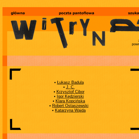
powr
•
Łukasz Badula
•
J. C.
•
Krzysztof Cibor
•
Igor Kędzierski
•
Klara Kopcińska
•
Robert Ostaszewski
•
Katarzyna Wajda