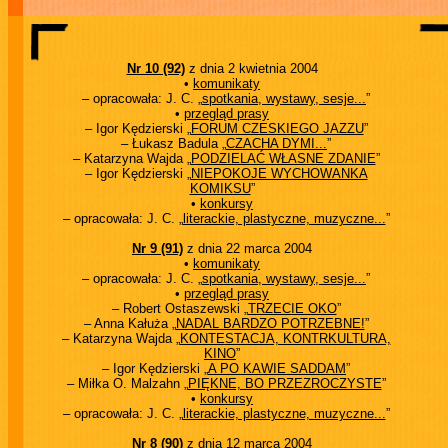
Nr 10 (92)
z dnia 2 kwietnia 2004
•
komunikaty
– opracowała: J. C. „
spotkania, wystawy, sesje...
”
•
przegląd prasy
– Igor Kędzierski „
FORUM CZESKIEGO JAZZU
”
– Łukasz Badula „
CZACHA DYMI...
”
– Katarzyna Wajda „
PODZIELAĆ WŁASNE ZDANIE
”
– Igor Kędzierski „
NIEPOKOJE WYCHOWANKA
KOMIKSU
”
•
konkursy
– opracowała: J. C. „
literackie, plastyczne, muzyczne...
”
Nr 9 (91)
z dnia 22 marca 2004
•
komunikaty
– opracowała: J. C. „
spotkania, wystawy, sesje...
”
•
przegląd prasy
– Robert Ostaszewski „
TRZECIE OKO
”
– Anna Kałuża „
NADAL BARDZO POTRZEBNE!
”
– Katarzyna Wajda „
KONTESTACJA, KONTRKULTURA,
KINO
”
– Igor Kędzierski „
A PO KAWIE SADDAM
”
– Miłka O. Malzahn „
PIĘKNE, BO PRZEZROCZYSTE
”
•
konkursy
– opracowała: J. C. „
literackie, plastyczne, muzyczne...
”
Nr 8 (90)
z dnia 12 marca 2004