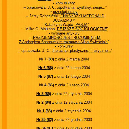
•
komunikaty
– opracowała: J. C. „
spotkania, wystawy, sesje...
”
•
przegląd prasy
– Jerzy Rohoziński „
CHASYDZKI MCDONALD
JUDAIZMU?
”
– Katarzyna Wajda „
PASJA
”
– Miłka O. Malzahn „
PEJZAŻE SOCJOLOGICZNE
”
•
wybrane artykuły
– „
PRZYJEMNOŚĆ JEST ROZUMIENIEM.
Z Andrzejem Sosnowskim rozmawia Alina Świeściak
”
•
konkursy
– opracowała: J. C. „
literackie, plastyczne, muzyczne...
”
Nr 7 (89)
z dnia 2 marca 2004
Nr 6 (88)
z dnia 22 lutego 2004
Nr 5 (87)
z dnia 12 lutego 2004
Nr 4 (86)
z dnia 2 lutego 2004
Nr 3 (85)
z dnia 22 stycznia 2004
Nr 2 (84)
z dnia 12 stycznia 2004
Nr 1 (83)
z dnia 2 stycznia 2004
Nr 35 (82)
z dnia 22 grudnia 2003
Nr 34 (81)
z dnia 12 grudnia 2003