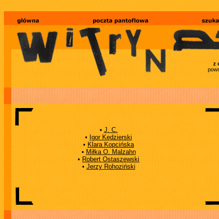
z 
powr
•
J. C.
•
Igor Kędzierski
•
Klara Kopcińska
•
Miłka O. Malzahn
•
Robert Ostaszewski
•
Jerzy Rohoziński