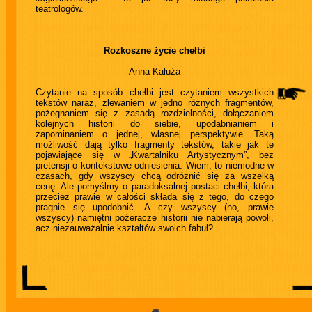
teatrologów.
Rozkoszne życie chełbi
Anna Kałuża
Czytanie na sposób chełbi jest czytaniem wszystkich
tekstów naraz, zlewaniem w jedno różnych fragmentów,
pożegnaniem się z zasadą rozdzielności, dołączaniem
kolejnych historii do siebie, upodabnianiem i
zapominaniem o jednej, własnej perspektywie. Taką
możliwość dają tylko fragmenty tekstów, takie jak te
pojawiające się w „Kwartalniku Artystycznym”, bez
pretensji o kontekstowe odniesienia. Wiem, to niemodne w
czasach, gdy wszyscy chcą odróżnić się za wszelką
cenę. Ale pomyślmy o paradoksalnej postaci chełbi, która
przecież prawie w całości składa się z tego, do czego
pragnie się upodobnić. A czy wszyscy (no, prawie
wszyscy) namiętni pożeracze historii nie nabierają powoli,
acz niezauważalnie kształtów swoich fabuł?