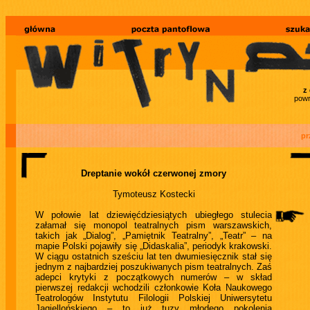
z
powr
pr
Dreptanie wokół czerwonej zmory
Tymoteusz Kostecki
W połowie lat dziewięćdziesiątych ubiegłego stulecia
załamał się monopol teatralnych pism warszawskich,
takich jak „Dialog”, „Pamiętnik Teatralny”, „Teatr” – na
mapie Polski pojawiły się „Didaskalia”, periodyk krakowski.
W ciągu ostatnich sześciu lat ten dwumiesięcznik stał się
jednym z najbardziej poszukiwanych pism teatralnych. Zaś
adepci krytyki z początkowych numerów – w skład
pierwszej redakcji wchodzili członkowie Koła Naukowego
Teatrologów Instytutu Filologii Polskiej Uniwersytetu
Jagiellońskiego – to już tuzy młodego pokolenia