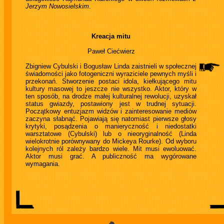
Jerzym Nowosielskim
.
Kreacja mitu
Paweł Ciećwierz
Zbigniew Cybulski i Bogusław Linda zaistnieli w społecznej
świadomości jako fotogeniczni wyraziciele pewnych myśli i
przekonań. Stworzenie postaci idola, kiełkującego mitu
kultury masowej to jeszcze nie wszystko. Aktor, który w
ten sposób, na drodze małej kulturalnej rewolucji, uzyskał
status gwiazdy, postawiony jest w trudnej sytuacji.
Początkowy entuzjazm widzów i zainteresowanie mediów
zaczyna słabnąć. Pojawiają się natomiast pierwsze głosy
krytyki, posądzenia o manieryczność i niedostatki
warsztatowe (Cybulski) lub o nieoryginalność (Linda
wielokrotnie porównywany do Mickeya Rourke). Od wyboru
kolejnych ról zależy bardzo wiele. Mit musi ewoluować.
Aktor musi grać. A publiczność ma wygórowane
wymagania.