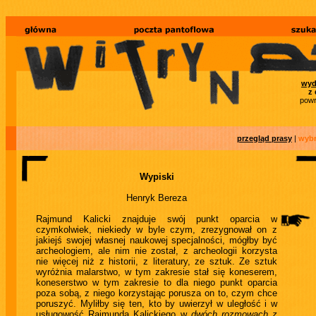
wyd
z 
powr
przegląd prasy
|
wybr
Wypiski
Henryk Bereza
Rajmund Kalicki znajduje swój punkt oparcia w
czymkolwiek, niekiedy w byle czym, zrezygnował on z
jakiejś swojej własnej naukowej specjalności, mógłby być
archeologiem, ale nim nie został, z archeologii korzysta
nie więcej niż z historii, z literatury, ze sztuk. Ze sztuk
wyróżnia malarstwo, w tym zakresie stał się koneserem,
koneserstwo w tym zakresie to dla niego punkt oparcia
poza sobą, z niego korzystając porusza on to, czym chce
poruszyć. Myliłby się ten, kto by uwierzył w uległość i w
usługowość Rajmunda Kalickiego w
dwóch rozmowach z