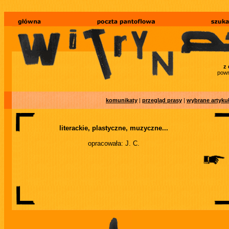
z 
powr
komunikaty
|
przegląd prasy
|
wybrane artyku
literackie, plastyczne, muzyczne...
opracowała: J. C.