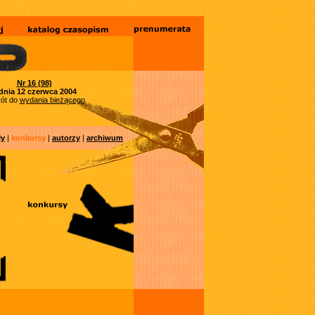
Nr 16 (98)
dnia 12 czerwca 2004
ót do
wydania bieżącego
ły
|
konkursy
|
autorzy
|
archiwum