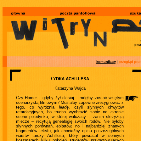
powr
komunikaty
|
przegląd pra
ŁYDKA ACHILLESA
Katarzyna Wajda
Czy Homer – gdyby żył dzisiaj – mógłby zostać wziętym
scenarzystą filmowym? Musiałby zapewne zrezygnować z
tego, co wyróżnia
Iliadę
, czyli słynnych chwytów
retardacyjnych, bo trudno wyobrazić sobie na ekranie
scenę pojedynku, w której walczący – zanim skrzyżują
miecze – recytują genealogię swoich rodów. Nie byłoby
słynnych porównań, epitetów, no i najbardziej znanych
fragmentów tekstu, jak chociażby opisu poszczególnych
warstw tarczy Achillesa, który powracał w sennych
koszmarach kilku pokoleń studentów przygotowujących