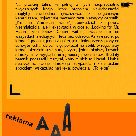
Na praskiej Libni, w jednej z tych nadprzeciętnie
zwyczajnych knajp, które stopniem niewidoczności
mogłyby swobodnie rywalizować z poligonowym
kamuflażem, pojawił się pewnego razu niezwykły osobnik.
„I’m an American writer”, powiedział z pewną
nieśmiałością, ale i ekscytacją w głosie. „Looking for Mr.
Hrabal, you know, Czech writer”, zwracał się do
wszystkich siedzących, lecz bez odzewu. Aż wreszcie, po
którymś pytaniu, jeden z gości, jak sfinks przyczepiony do
uchwytu kufla, obrócił się, pokazał na stolik w rogu, przy
którym siedziało trzech mężczyzn, jeden młodszy i dwóch
starszych, z wyglądu mniej więcej rówieśników. Brodaty
beatnik podszedł i zapytał, który z nich to Hrabal. Hrabal
spojrzał na swego starszego przyjaciela i ze stoickim
spokojem, wskazując nań ręką, powiedział: „To je on”.