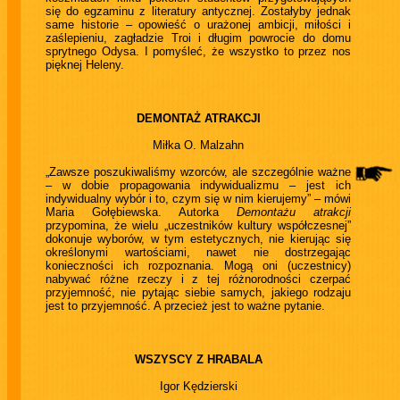
się do egzaminu z literatury antycznej. Zostałyby jednak
same historie – opowieść o urażonej ambicji, miłości i
zaślepieniu, zagładzie Troi i długim powrocie do domu
sprytnego Odysa. I pomyśleć, że wszystko to przez nos
pięknej Heleny.
DEMONTAŻ ATRAKCJI
Miłka O. Malzahn
„Zawsze poszukiwaliśmy wzorców, ale szczególnie ważne
– w dobie propagowania indywidualizmu – jest ich
indywidualny wybór i to, czym się w nim kierujemy” – mówi
Maria Gołębiewska. Autorka
Demontażu atrakcji
przypomina, że wielu „uczestników kultury współczesnej”
dokonuje wyborów, w tym estetycznych, nie kierując się
określonymi wartościami, nawet nie dostrzegając
konieczności ich rozpoznania. Mogą oni (uczestnicy)
nabywać różne rzeczy i z tej różnorodności czerpać
przyjemność, nie pytając siebie samych, jakiego rodzaju
jest to przyjemność. A przecież jest to ważne pytanie.
WSZYSCY Z HRABALA
Igor Kędzierski