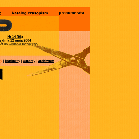
Nr 14 (96)
z dnia 12 maja 2004
ót do
wydania bieżącego
sy
|
konkursy
|
autorzy
|
archiwum