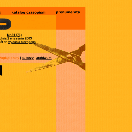
Nr 24 (71)
 dnia 2 września 2003
ót do
wydania bieżącego
zegląd prasy
|
autorzy
|
archiwum