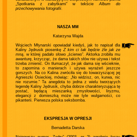
„Spotkania z zabytkami” w tekście
Album do
przechowywania fotografii
.
NASZA MM
Katarzyna Wajda
Wojciech Młynarski opowiadał kiedyś, jak to napisał dla
Kaliny Jędrusik piosenkę
Z kim ci tak będzie źle jak ze
mną
, w której padało słowo „ścierwo”. Aktorka zrobiła mu
awanturę, krzycząc, że dama takich słów nie używa i tekst
trzeba zmienić. On tłumaczył, że jak dama się wścieknie,
to zapomina o manierach i używa wyrażeń jeszcze
gorszych. Na co Kalina zwróciła się do towarzyszącej jej
Agnieszki Osieckiej, mówiąc: „No widzisz, on, kurwa, nic
nie rozumie.” Ta anegdota to jedna z wielu tworzących
legendę Kaliny Jędrusik, chyba dobrze charakteryzująca tę
postać, będącą mieszanką zmysłowości, liryzmu,
elegancji z domieszką może nie tyle wulgarności, co
pikanterii. Pierwsza polska seksbomba.
EKSPRESJA W OPRESJI
Bernadetta Darska
Najnowszy numer „Zadry” (2003, nr 2) zgrabnie łączy