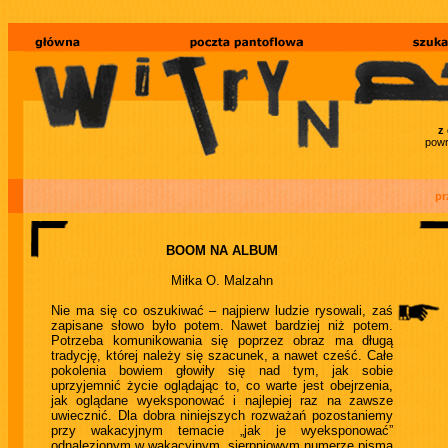
z
powr
pr
BOOM NA ALBUM
Miłka O. Malzahn
Nie ma się co oszukiwać – najpierw ludzie rysowali, zaś
zapisane słowo było potem. Nawet bardziej niż potem.
Potrzeba komunikowania się poprzez obraz ma długą
tradycję, której należy się szacunek, a nawet cześć. Całe
pokolenia bowiem głowiły się nad tym, jak sobie
uprzyjemnić życie oglądając to, co warte jest obejrzenia,
jak oglądane wyeksponować i najlepiej raz na zawsze
uwiecznić. Dla dobra niniejszych rozważań pozostaniemy
przy wakacyjnym temacie „jak je wyeksponować”
odnalezionym w wakacyjnym, sierpniowym numerze pisma