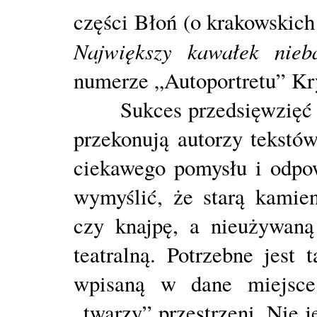
części Błoń (o krakowskic
Największy kawałek nie
numerze „Autoportretu” Kr
Sukces przedsięwzięć rew
przekonują autorzy tekstó
ciekawego pomysłu i odpo
wymyślić, że starą kamie
czy knajpę, a nieużywaną
teatralną. Potrzebne jest 
wpisaną w dane miejsce
„twarzy” przestrzeni. Nie j