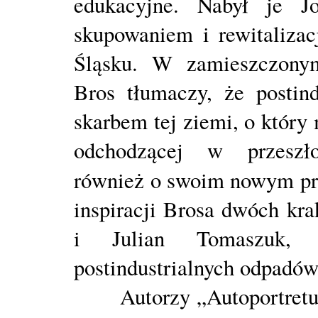
edukacyjne. Nabył je J
skupowaniem i rewitaliza
Śląsku. W zamieszczony
Bros tłumaczy, że postin
skarbem tej ziemi, o który
odchodzącej w przeszło
również o swoim nowym pr
inspiracji Brosa dwóch kra
i Julian Tomaszuk,
postindustrialnych odpadów
Autorzy „Autoportretu” n