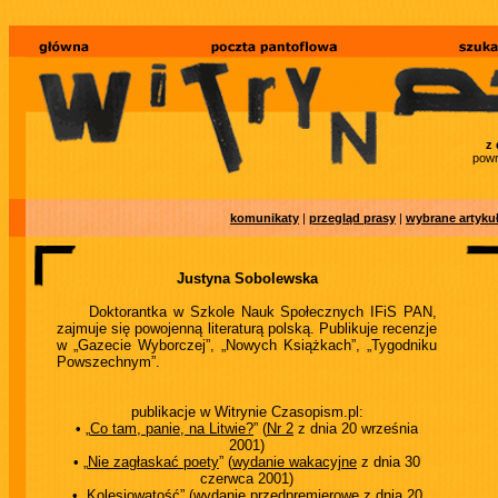
z 
powr
komunikaty
|
przegląd prasy
|
wybrane artyku
Justyna Sobolewska
Doktorantka w Szkole Nauk Społecznych IFiS PAN,
zajmuje się powojenną literaturą polską. Publikuje recenzje
w „Gazecie Wyborczej”, „Nowych Książkach”, „Tygodniku
Powszechnym”.
publikacje w Witrynie Czasopism.pl:
• „
Co tam, panie, na Litwie?
” (
Nr 2
z dnia 20 września
2001)
• „
Nie zagłaskać poety
” (
wydanie wakacyjne
z dnia 30
czerwca 2001)
• „
Kolesiowatość
” (
wydanie przedpremierowe
z dnia 20