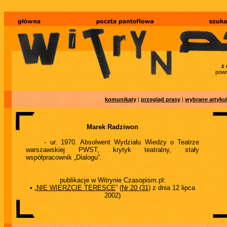
z 
powr
komunikaty
|
przegląd prasy
|
wybrane artyku
Marek Radziwon
- ur. 1970. Absolwent Wydziału Wiedzy o Teatrze
warszawskiej PWST, krytyk teatralny, stały
współpracownik „Dialogu”.
publikacje w Witrynie Czasopism.pl:
• „
NIE WIERZCIE TERESCE
” (
Nr 20 (31)
z dnia 12 lipca
2002)