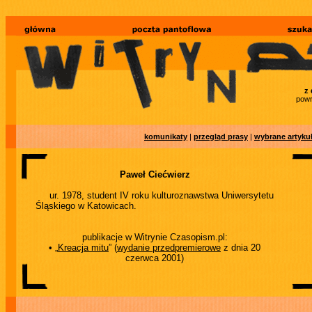
z 
powr
komunikaty
|
przegląd prasy
|
wybrane artyku
Paweł Ciećwierz
ur. 1978, student IV roku kulturoznawstwa Uniwersytetu
Śląskiego w Katowicach.
publikacje w Witrynie Czasopism.pl:
• „
Kreacja mitu
” (
wydanie przedpremierowe
z dnia 20
czerwca 2001)