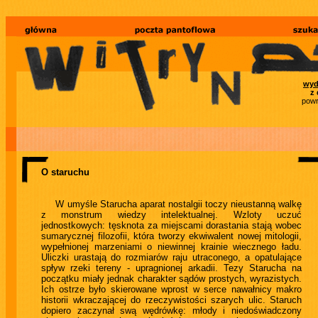
wyd
z 
powr
O staruchu
W umyśle Starucha aparat nostalgii toczy nieustanną walkę
z monstrum wiedzy intelektualnej. Wzloty uczuć
jednostkowych: tęsknota za miejscami dorastania stają wobec
sumarycznej filozofii, która tworzy ekwiwalent nowej mitologii,
wypełnionej marzeniami o niewinnej krainie wiecznego ładu.
Uliczki urastają do rozmiarów raju utraconego, a opatulające
spływ rzeki tereny - upragnionej arkadii. Tezy Starucha na
początku miały jednak charakter sądów prostych, wyrazistych.
Ich ostrze było skierowane wprost w serce nawałnicy makro
historii wkraczającej do rzeczywistości szarych ulic. Staruch
dopiero zaczynał swą wędrówkę: młody i niedoświadczony