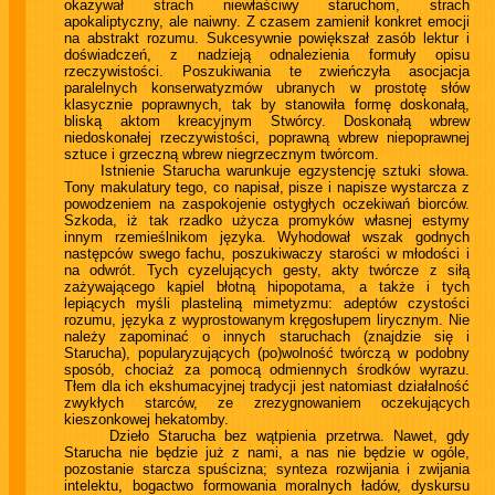
okazywał strach niewłaściwy staruchom, strach
apokaliptyczny, ale naiwny. Z czasem zamienił konkret emocji
na abstrakt rozumu. Sukcesywnie powiększał zasób lektur i
doświadczeń, z nadzieją odnalezienia formuły opisu
rzeczywistości. Poszukiwania te zwieńczyła asocjacja
paralelnych konserwatyzmów ubranych w prostotę słów
klasycznie poprawnych, tak by stanowiła formę doskonałą,
bliską aktom kreacyjnym Stwórcy. Doskonałą wbrew
niedoskonałej rzeczywistości, poprawną wbrew niepoprawnej
sztuce i grzeczną wbrew niegrzecznym twórcom.
Istnienie Starucha warunkuje egzystencję sztuki słowa.
Tony makulatury tego, co napisał, pisze i napisze wystarcza z
powodzeniem na zaspokojenie ostygłych oczekiwań biorców.
Szkoda, iż tak rzadko użycza promyków własnej estymy
innym rzemieślnikom języka. Wyhodował wszak godnych
następców swego fachu, poszukiwaczy starości w młodości i
na odwrót. Tych cyzelujących gesty, akty twórcze z siłą
zażywającego kąpiel błotną hipopotama, a także i tych
lepiących myśli plasteliną mimetyzmu: adeptów czystości
rozumu, języka z wyprostowanym kręgosłupem lirycznym. Nie
należy zapominać o innych staruchach (znajdzie się i
Starucha), popularyzujących (po)wolność twórczą w podobny
sposób, chociaż za pomocą odmiennych środków wyrazu.
Tłem dla ich ekshumacyjnej tradycji jest natomiast działalność
zwykłych starców, ze zrezygnowaniem oczekujących
kieszonkowej hekatomby.
Dzieło Starucha bez wątpienia przetrwa. Nawet, gdy
Starucha nie będzie już z nami, a nas nie będzie w ogóle,
pozostanie starcza spuścizna; synteza rozwijania i zwijania
intelektu, bogactwo formowania moralnych ładów, dyskursu