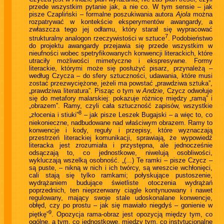
przede wszystkim pytanie jak, a nie co. W tym sensie – jak
pisze Czapliński – formalne poszukiwania autora
Ajola
można
rozpatrywać w kontekście eksperymentów awangardy, a
zwłaszcza tego jej odłamu, który starał się wypracować
7
strukturalny analogon rzeczywistości w sztuce
. Podobieństwo
do projektu awangardy przejawia się przede wszystkim w
nieufności wobec spetryfikowanych konwencji literackich, które
utraciły możliwości mimetyczne i ekspresywne. Formy
literackie, którymi może się posłużyć pisarz, przynależą –
według Czycza – do sfery sztuczności, udawania, które musi
zostać przezwyciężone, jeżeli ma powstać „prawdziwa sztuka”,
„prawdziwa literatura”. Pisząc o tym w
Andzie
, Czycz odwołuje
się do metafory malarskiej: pokazuje różnicę między „ramą” i
„obrazem”. Ramy, czyli cała sztuczność zapisów, wszystkie
8
„złocenia i stiuki”
– jak pisze Leszek Bugajski – a więc to, co
niekonieczne, nadbudowane nad właściwym obrazem. Ramy to
konwencje i kody, reguły i przepisy, które wyznaczają
przestrzeń literackiej komunikacji, sprawiają, że wypowiedź
literacka jest zrozumiała i przystępna, ale jednocześnie
odsączają to, co jednostkowe, niwelują osobliwości,
wykluczają wszelką osobność. „(...) Te ramki – pisze Czycz –
są puste, – nikną w nich i ich twórcy, są wreszcie wchłonięci,
cali stają się tylko ramkami; połyskujące pustoszenie,
wydrążaniem budujące świetliste otoczenia wydrążań
poprzednich, ten nieprzerwany ciągle kontynuowany i nawet
regulowany, mający swoje stale udoskonalane konwencje,
obłęd, czy po prostu – jak się mawiało niegdyś – gonienie w
9
piętkę”
. Opozycja rama-obraz jest opozycją między tym, co
ogólne, a tym, co jednostkowe, między tym, co instytucjonalne