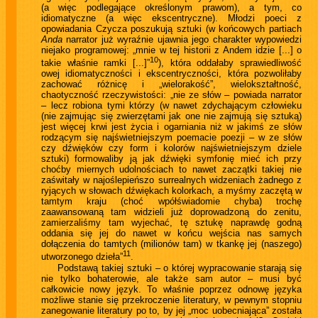
(a więc podlegające określonym prawom), a tym, co
idiomatyczne (a więc ekscentryczne). Młodzi poeci z
opowiadania Czycza poszukują sztuki (w końcowych partiach
Anda
narrator już wyraźnie ujawnia jego charakter wypowiedzi
niejako programowej: „mnie w tej historii z Andem idzie [...] o
10
takie właśnie ramki [...]”
), która oddałaby sprawiedliwość
owej idiomatyczności i ekscentryczności, która pozwoliłaby
zachować różnicę i „wielorakość”, wielokształtność,
chaotyczność rzeczywistości: „nie ze słów – powiada narrator
– lecz robiona tymi którzy (w nawet zdychającym człowieku
(nie zajmując się zwierzętami jak one nie zajmują się sztuką)
jest więcej krwi jest życia i ogarniania niż w jakimś ze słów
rodzącym się najświetniejszym poemacie poezji – w ze słów
czy dźwięków czy form i kolorów najświetniejszym dziele
sztuki) formowaliby ją jak dźwięki symfonię mieć ich przy
choćby miernych udolnościach to nawet zaczątki takiej nie
zaświtały w najoślepieńszo surrealnych widzeniach żadnego z
ryjących w słowach dźwiękach kolorkach, a myśmy zaczętą w
tamtym kraju (choć wpółświadomie chyba) trochę
zaawansowaną tam widzieli już doprowadzoną do zenitu,
zamierzaliśmy tam wyjechać, tę sztukę naprawdę godną
oddania się jej do nawet w końcu wejścia nas samych
dołączenia do tamtych (milionów tam) w tkankę jej (naszego)
11
utworzonego dzieła”
.
Podstawą takiej sztuki – o której wypracowanie starają się
nie tylko bohaterowie, ale także sam autor – musi być
całkowicie nowy język. To właśnie poprzez odnowę języka
możliwe stanie się przekroczenie literatury, w pewnym stopniu
zanegowanie literatury po to, by jej „moc uobecniająca” została