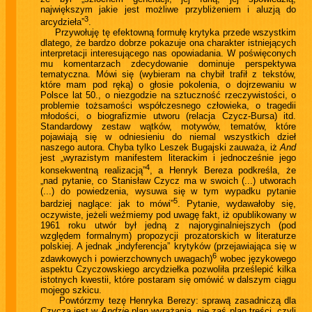
największym jakie jest możliwe przybliżeniem i aluzją do
3
arcydzieła”
.
Przywołuję tę efektowną formułę krytyka przede wszystkim
dlatego, że bardzo dobrze pokazuje ona charakter istniejących
interpretacji interesującego nas opowiadania. W poświęconych
mu komentarzach zdecydowanie dominuje perspektywa
tematyczna. Mówi się (wybieram na chybił trafił z tekstów,
które mam pod ręką) o głosie pokolenia, o dojrzewaniu w
Polsce lat 50., o niezgodzie na sztuczność rzeczywistości, o
problemie tożsamości współczesnego człowieka, o tragedii
młodości, o biografizmie utworu (relacja Czycz-Bursa) itd.
Standardowy zestaw wątków, motywów, tematów, które
pojawiają się w odniesieniu do niemal wszystkich dzieł
naszego autora. Chyba tylko Leszek Bugajski zauważa, iż
And
jest „wyrazistym manifestem literackim i jednocześnie jego
4
konsekwentną realizacją”
, a Henryk Bereza podkreśla, że
„nad pytanie, co Stanisław Czycz ma w swoich (...) utworach
(...) do powiedzenia, wysuwa się w tym wypadku pytanie
5
bardziej naglące: jak to mówi”
. Pytanie, wydawałoby się,
oczywiste, jeżeli weźmiemy pod uwagę fakt, iż opublikowany w
1961 roku utwór był jedną z najoryginalniejszych (pod
względem formalnym) propozycji prozatorskich w literaturze
polskiej. A jednak „indyferencja” krytyków (przejawiająca się w
6
zdawkowych i powierzchownych uwagach)
wobec językowego
aspektu Czyczowskiego arcydziełka pozwoliła prześlepić kilka
istotnych kwestii, które postaram się omówić w dalszym ciągu
mojego szkicu.
Powtórzmy tezę Henryka Berezy: sprawą zasadniczą dla
Czycza jest w
Andzie
plan wyrażania, nie zaś plan treści, czyli