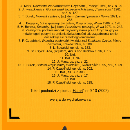
1. J. Marx,
Rozmowa ze Stanisławem Czyczem
, „Poezja" 1980, nr 7, s. 20.
2. J. Iwaszkiewicz,
Gorzki smak brzozowych listków
, „Twórczość" 1961,
nr 3, s. 127.
3. T. Burek,
Moment syntezy
, [w:] idem,
Zamiast powieści
, W-wa 1971, s.
238.
4. L. Bugajski,
Lot w gwiazdy
, [w:] idem,
Pozy prozy
, W-wa 1986, s. 178.
5. H. Bereza,
Sposoby
, [w:] idem,
Prozaiczne początki
, W-wa 1971, s. 242.
6. Zazwyczaj podkreślano fakt wykorzystania przez Czycza języka
mówionego i poetyki strumienia świadomości, ale zagadnienia te nie
doczekały się rzetelnego omówienia.
7. P. Czapliński,
Wszelka osobność
, [w zbiorze:]
Stanisław Czycz. Mistrz
cierpienia
, Kraków 1997, s. 300.
8. L. Bugajski, op. cit., s. 183.
9. St. Czycz,
And
, [w:] idem,
Ajol i Laor
, Kraków 1996, s. 156.
10. Ibid.
11. Ibid., s. 94.
12. J. Marx, op. cit., s. 22.
13. T. Burek,
Ostatni krzyk tamtej młodości
, „Twórczość" 1995, nr 6, s. 69.
14. P. Czapliński, op. cit., s. 302.
15. Ibid., ss. 302-303.
16. J. Marx, op. cit., s. 17.
17. Ibid.
18. P. Czapliński, op. cit., s. 295.
Tekst pochodzi z pisma „
Ha!art
” nr 9-10 (2002).
wersja do wydrukowania