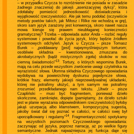
– w przypadku Czycza to rozróżnienie nie posiada w zasadzie
żadnego znaczenia) do jakiejś „asenizacyjnej dykcji”, która
zdołałaby pomieścić jednostkowość doświadczenia i
wyjątkowość rzeczywistości. Ale jak temu podołać (oczywiście
metody poetów takich, jak Miłosz i Rilke nie wchodzą w grę),
skoro sam język zarażony jest konwencją, skoro nawet nasza
mowa kieruje się prawem nieubłaganej konieczności
gramatycznej? Trzeba – odpowiada autor
Anda
– rozbić reguły
systemowe i powołać do życia język, który będzie źródłem
systemowych odchyleń. Język u Czycza – pisze Tomasz
Burek – „poddawany [jest] najwymyślniejszym torturom;
osobliwie składnia – kwestionowana, zmuszana do
akrobatycznych (bądź mistycznych zgoła) skoków w noc
13
ciemną świadomości”
. Tortury, o których wspomina Burek,
mają na celu przede wszystkim zwrócenie uwagi czytelnika na
wyrazistość słowa. Ułomna składnia Czyczowego opowiadania
wydobywa na powierzchnię dyskursu pojedyncze słowa,
krótkie frazy, elementy jakiejś nieprzewidywalnej układanki,
której nie potrafimy ułożyć, a tym samym nie potrafimy
zrozumieć przedkładanego nam tekstu. „Utwór – pisze
Czapliński – musi być fragmentem, ponieważ dzieło
skończone, zamknięte, dopięte (pamiętamy, że dzieło sztuki
jest w planie wyrażania odpowiednikiem rzeczywistości) byłoby
jakąś uzurpacją albo kłamstwem, kompozycyjną sugestią,
jakoby świat dał się poznać w całości, w całości swej był
14
uporządkowany i regularny”
. Fragmentaryczność spotykamy
na wszystkich poziomach Czyczowskiego opowiadania:
zaczynając od języka, poprzez narrację, aż po wielkie figury
semantyczne. Jednak najważniejsza jej funkcja daje się