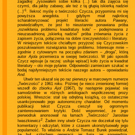
zagadkę: „rysowałem sobie kółka (…) tak dla zajęcia się
czymś, dla jakby zabawy, ale też z tą głupią iskierką nadziei
1
(...)”
. Ilekroć myślę o twórczości Czycza, przypomina mi się
powyższa anegdota. I gdybym miał najkrócej
scharakteryzować projekt literacki autora
Pawany
,
powiedziałbym, że jest to nieustannie ponawiana próba
„rozwikłania problemu kwadratury koła” – podejmowana z
nieuzasadnioną „iskierką nadziei” próba zrównania życia z
zapisem życia, połączenia na dobre rzeczywistości i literatury.
W niniejszym tekście chciałbym przyjrzeć się Czyczowskim
poszukiwaniom rozwiązania tego problemu. Interesuje mnie –
zgodnie z cytowanym na początku zdaniem – „droga”, którą
autor
Ajola
przemierza w swojej twórczości. W jaki sposób
Czycz wpisuje (a raczej: usiłuje wpisać) koło życia w kwadrat
literatury – oto moje pytanie. Odpowiedzi zamierzam szukać w
bodaj najsłynniejszym tekście naszego autora – opowiadaniu
And
.
Utwór ten ukazał się po raz pierwszy w marcowym numerze
„Twórczości” z 1961 roku. Później (w nieco zmienionej formie)
wszedł do zbiorku
Ajol
(1967), by następnie pojawiać się
samodzielnie w różnych antologiach współczesnej prozy
polskiej. Wreszcie: stał się odrębną książką, co ostatecznie
usankcjonowało jego autonomiczny charakter. Od momentu
publikacji tekst Czycza cieszył się ogromnym
zainteresowaniem krytyki. Dość wspomnieć, że jego
pierwodruk anonsował na łamach „Twórczości” Jarosław
2
Iwaszkiewicz
. Żaden inny utwór Czycza nie doczekał się tylu
komentarzy i odczytań, które z czasem ukonstytuowały jego
popularność. To właśnie o
Andzie
Tomasz Burek powiedział,
że był „szlochem generacji, jej furią, jej spowiedzią,