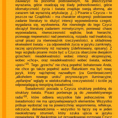
zauważyć na poziomie podstawowym, na płaszczyźnie
wyrażania, gdzie osadzają się ślady jednostkowości, gdzie
idiomatyczność życia i świata znajduje swoją ułomną, ale
zarazem tak wyrazistą artykulację. „(...) Pisanie u Czycza – to
jeszcze raz Czapliński – ma charakter ekspresji: podstawowe
zadanie literatury to służyć intencji wypowiedzenia czegoś,
wygadania się, wysłowienia. Ale równolegle do tego Czycz
obciążył literaturę zadaniem mimetycznym, ponieważ chaos
wypowiadania, równoczesność wątków, brak hierarchii,
przewagę niepewności nad pewnością, rozpadu nad trwałością,
uznał pisarz za równoważnik rzeczywistości, a składniowy
ekwiwalent świata – za odpowiednik życia w języku zamknięty,
raczej uprzytomniony niż nazwany (zdefiniowany, opisany). Z
tego względu pisanie może być u Czycza obarczone dwojakim
grzechem: nieadekwatności wobec intencji ekspresyjnej,
wobec »chcę«, oraz nieadekwatności wobec świata, wobec
15
»jest«”
. Tego „grzechu” nie chcą popełnić bohaterowie
Anda
,
nie chce go także popełnić autor. Ratunkiem ma być nowy
język, który najchętniej nazwałbym (za Gombrowiczem)
„alkoholem nowego uroku” przynoszącym iluminacyjne,
„epifanijne” wglądy w wielokształtną rzeczywistość i ściśle jej
odpowiadającą niespójną świadomość.
Świadomość posiada u Czycza strukturę podobną do
struktury świata. Pisarz porównuje ją do „nieselektywnego
16
radia”
, które odbiera wszystkie fale jednocześnie. W
świadomości nie ma uprzywilejowanych elementów. Wszystko
próbuje wydostać się na powierzchnię: wspomnienia, refleksje,
odczucia, doświadczenia – wszystko to łączy się w jeden
nieokiełznany strumień, który szuka ujścia w języku
opowiadania. W dwukrotnie już przywoływanej rozmowie Czycz