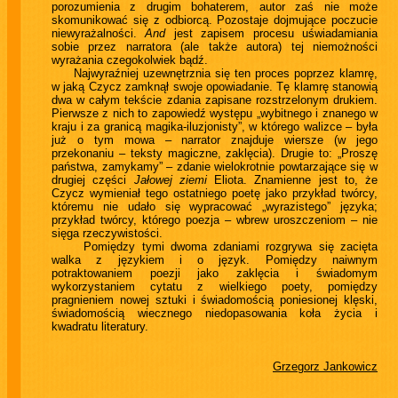
porozumienia z drugim bohaterem, autor zaś nie może
skomunikować się z odbiorcą. Pozostaje dojmujące poczucie
niewyrażalności.
And
jest zapisem procesu uświadamiania
sobie przez narratora (ale także autora) tej niemożności
wyrażania czegokolwiek bądź.
Najwyraźniej uzewnętrznia się ten proces poprzez klamrę,
w jaką Czycz zamknął swoje opowiadanie. Tę klamrę stanowią
dwa w całym tekście zdania zapisane rozstrzelonym drukiem.
Pierwsze z nich to zapowiedź występu „wybitnego i znanego w
kraju i za granicą magika-iluzjonisty”, w którego walizce – była
już o tym mowa – narrator znajduje wiersze (w jego
przekonaniu – teksty magiczne, zaklęcia). Drugie to: „Proszę
państwa, zamykamy” – zdanie wielokrotnie powtarzające się w
drugiej części
Jałowej ziemi
Eliota. Znamienne jest to, że
Czycz wymieniał tego ostatniego poetę jako przykład twórcy,
któremu nie udało się wypracować „wyrazistego” języka;
przykład twórcy, którego poezja – wbrew uroszczeniom – nie
sięga rzeczywistości.
Pomiędzy tymi dwoma zdaniami rozgrywa się zacięta
walka z językiem i o język. Pomiędzy naiwnym
potraktowaniem poezji jako zaklęcia i świadomym
wykorzystaniem cytatu z wielkiego poety, pomiędzy
pragnieniem nowej sztuki i świadomością poniesionej klęski,
świadomością wiecznego niedopasowania koła życia i
kwadratu literatury.
Grzegorz Jankowicz