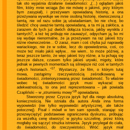
tak oto wyjaśnia działanie świadomości: „(…) oglądam jakiś
film, który mnie wciąga (bo nie mówię o jakimś, przy którym
bym zasypiał), i przeżywam opowiadaną historię, a ona
przeżywana wywołuje we mnie osobną historię, równoczesną z
tamtą, nie od razu sobie ją uświadamiam, bo nie chcę, bo
śledzić chcę uważnie tamtą opowiadaną, a ta mi ją zakłóca, a
zarazem do tych już dwóch dołącza trzecia, jakby wynikła z
tamtych?, a też tej próbuję nie zauważyć, odpycham ją, bo mi
się wydaje nienormalne, że ja przeżywam na raz jakieś trzy
różne równocześnie... O zaraz, mam i coś chyba już naprawdę
wariackiego, nie że w sobie, lecz do opowiedzenia, coś, co
może też miało jakiś wpływ... nie wiem.. to może później, a
teraz jeszcze tamto, że więc jakieś trzy różne, a tu pchają się
jeszcze dalsze, czasem tylko jakieś urywki, migoty, które
jednak w pewnych momentach są silniejsze niż coś w tamtych
17
całych historiach...”
. Wystarczy, że film, o którym tutaj
mowa, zastąpimy rzeczywistością ześrodkowaną w
świadomości, zinterioryzowaną przez świadomość. To właśnie
wobec tej świadomości język musi wykazać się
adekwatnością, to ona jest reprezentowana – jak powiada
18
Czapliński – w „strumieniu mowy”
opowiadania.
Stworzony przez Czycza język był dla niego absolutną
koniecznością. Nie istniała dla autora
Anda
inna forma
wypowiedzi (nie tylko wypowiedzi artystycznej, ale także
potocznej). Pisał i mówił w ten sam sposób, starając się
przezwyciężyć podstawowe ograniczenia dyskursu, próbując
za wszelką cenę otworzyć w języku szczelinę, przez którą
mogłaby się sączyć strużka istnienia. Język przylegał do ciała,
do świadomości, do rzeczywistości. Wróć: język miał