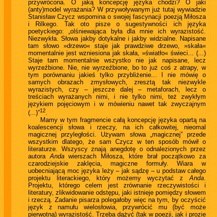
przywrócona. O jaką koncepcję języka chodzi? O jaki
(anty)model wyrażania? W przywoływanym już tutaj wywiadzie
Stanisław Czycz wspomina o swojej fascynacji poezją Miłosza
i Rilkego. Tak oto pisze o sugestywności ich języka
poetyckiego: „olśniewająca była dla mnie ich wyrazistość.
Niezwykła. Słowa jakby dotykalne i jakby widzialne. Napisane
tam słowo »drzewo« staje jak prawdziwe drzewo, »skała«
momentalnie jest wzniesiona jak skała, »światło« świeci... (...)
Staje tam momentalnie wszystko nie jak napisane, lecz
wyrzeźbione. Nie, nie wyrzeźbione, bo to już coś z atrapy, w
tym porównaniu jakieś tylko przybliżenie... I nie mówię o
samych obrazach zmysłowych, zresztą tak niezwykle
wyrazistych, czy – jeszcze dalej – metaforach, lecz o
treściach wyrażanych nimi, i nie tylko nimi, też zwykłym
językiem pojęciowym i w mówieniu nawet tak zwyczajnym
12
(...)”
.
Mamy w tym fragmencie całą koncepcję języka opartą na
koalescencji słowa i rzeczy, na ich całkowitej, nieomal
magicznej przyległości. Używam słowa „magicznej” przede
wszystkim dlatego, że sam Czycz w ten sposób mówił o
literaturze. Wszyscy znają anegdotę o odnalezionych przez
autora
Anda
wierszach Miłosza, które brał początkowo za
czarodziejskie zaklęcia, magiczne formuły. Wiara w
uobecniającą moc języka leży – jak sądzę – u podstaw całego
projektu literackiego, który możemy wyczytać z
Anda
.
Projektu, którego celem jest zrównanie rzeczywistości i
literatury, zlikwidowanie odstępu, jaki istnieje pomiędzy słowem
i rzeczą. Zadanie pisarza polegałoby więc na tym, by oczyścić
język z namułu wielosłowia, przywrócić mu (być może
pierwotną) wyrazistość. Trzeba dążyć (tak w poezji, jak i prozie