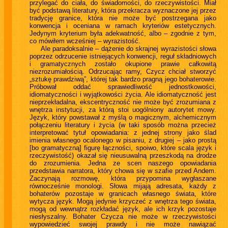
przylegać do ciała, do świadomości, do rzeczywistości. Miał
być podstawą literatury, która przekracza wyznaczone jej przez
tradycję granice, która nie może być postrzegana jako
konwencja i oceniana w ramach kryteriów estetycznych.
Jedynym kryterium była adekwatność, albo – zgodnie z tym,
co mówiłem wcześniej – wyrazistość.
Ale paradoksalnie – dążenie do skrajnej wyrazistości słowa
poprzez odrzucenie istniejących konwencji, reguł składniowych
i gramatycznych zostało okupione prawie całkowitą
niezrozumiałością. Odrzucając ramy, Czycz chciał stworzyć
„sztukę prawdziwą”, której tak bardzo pragną jego bohaterowie.
Próbował oddać sprawiedliwość jednostkowości,
idiomatyczności i wyjątkowości życia. Ale idiomatyczność jest
nieprzekładalna, ekscentryczność nie może być zrozumiana z
wnętrza instytucji, za którą stoi uogólniony autorytet mowy.
Język, który powstawał z myślą o magicznym, alchemicznym
połączeniu literatury i życia (w taki sposób można przecież
interpretować tytuł opowiadania: z jednej strony jako ślad
imienia własnego ocalonego w pisaniu, z drugiej – jako prostą
[bo gramatyczną] figurę łączności, spoiwo, które scala język i
rzeczywistość) okazał się nieusuwalną przeszkodą na drodze
do zrozumienia. Jedna ze scen naszego opowiadania
przedstawia narratora, który chowa się w szafie przed Andem.
Zaczynają rozmowę, która przypomina wygłaszane
równocześnie monologi. Słowa mijają adresata, każdy z
bohaterów pozostaje w granicach własnego świata, które
wytycza język. Mogą jedynie krzyczeć z wnętrza tego świata,
mogą od wewnątrz rozkładać język, ale ich krzyk pozostaje
niesłyszalny. Bohater Czycza nie może w rzeczywistości
wypowiedzieć swojej prawdy i nie może nawiązać