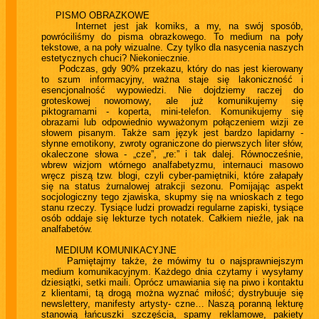
PISMO OBRAZKOWE
Internet jest jak komiks, a my, na swój sposób,
powróciliśmy do pisma obrazkowego. To medium na poły
tekstowe, a na poły wizualne. Czy tylko dla nasycenia naszych
estetycznych chuci? Niekoniecznie.
Podczas, gdy 90% przekazu, który do nas jest kierowany
to szum informacyjny, ważna staje się lakoniczność i
esencjonalność wypowiedzi. Nie dojdziemy raczej do
groteskowej nowomowy, ale już komunikujemy się
piktogramami - koperta, mini-telefon. Komunikujemy się
obrazami lub odpowiednio wyważonym połączeniem wizji ze
słowem pisanym. Także sam język jest bardzo lapidarny -
słynne emotikony, zwroty ograniczone do pierwszych liter słów,
okaleczone słowa - „cze”, „re:” i tak dalej. Równocześnie,
wbrew wizjom wtórnego analfabetyzmu, internauci masowo
wręcz piszą tzw. blogi, czyli cyber-pamiętniki, które załapały
się na status żurnalowej atrakcji sezonu. Pomijając aspekt
socjologiczny tego zjawiska, skupmy się na wnioskach z tego
stanu rzeczy. Tysiące ludzi prowadzi regularne zapiski, tysiące
osób oddaje się lekturze tych notatek. Całkiem nieźle, jak na
analfabetów.
MEDIUM KOMUNIKACYJNE
Pamiętajmy także, że mówimy tu o najsprawniejszym
medium komunikacyjnym. Każdego dnia czytamy i wysyłamy
dziesiątki, setki maili. Oprócz umawiania się na piwo i kontaktu
z klientami, tą drogą można wyznać miłość; dystrybuuje się
newslettery, manifesty artysty- czne… Naszą poranną lekturę
stanowią łańcuszki szczęścia, spamy reklamowe, pakiety