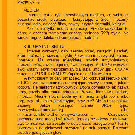
przyjmujemy.
MEDIUM
Internet jest o tyle specyficznym medium, że wchłonął
pozostałe środki przekazu - korzystając z Sieci, możemy
słuchać radia, oglądać filmy, newsy, czytać dzienniki, książki.
Ale to nie tylko nośnik informacji. Przede wszystkim to
echo, a czasem samoistna odnoga realnego (???) życia. No
wiecie, tego z daleka od komputera i modemu.
KULTURA INTERNETU
Internet wytworzył cały zestaw pojęć, narzędzi i zadań,
które można by nazwać (myślę, że wcale nie na wyrost) kulturą
Internetu. Ma własną (n)etykietę, swoich antybohaterów,
męczenników, swoje legendy, święte wojny. Ma także wreszcie
swój własny język niezrozumiały dla laika. .mp3? .jpg? XXX? A
może host? POP3 i SMTP? Zupełnie nic? No właśnie...
A tymczasem to cały smaczek. Kto korzystał kiedykolwiek
z IRC'a, zapewne pamięta rozbrajające nazwy domen, z jakich
logowali się niektórzy użytkownicy. Dobra domena to jak nazwa
firmy, gazety albo marka produktu. Prawda, kłamstwo, bzdura,
miłość... Mocne słowa. Dodajmy im teraz z tyłu .com, albo
.org, czy .pl. Lekko perwersyjne, czyż nie? Ale to i tak połowa
zabawy. Jakże kusząco brzmią URL'e typu:
to.wszystko.klamstwo.org albo
milk.is.much.better.then.johnywalker.com... Oczywiście
pochodną tego mogą być równie fantazyjne adresy e-mailowe.
Jak to możliwe, że zostało to dotychczas przegapione? Toż to
przyczynek do ciekawych rozważań na polu poetyki. Polecam
uwadze gadających głów.