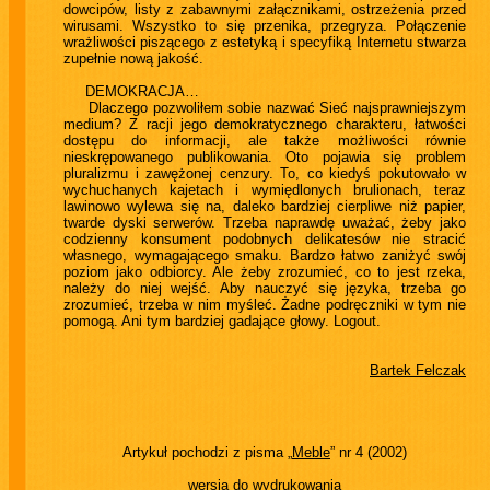
dowcipów, listy z zabawnymi załącznikami, ostrzeżenia przed
wirusami. Wszystko to się przenika, przegryza. Połączenie
wrażliwości piszącego z estetyką i specyfiką Internetu stwarza
zupełnie nową jakość.
DEMOKRACJA…
Dlaczego pozwoliłem sobie nazwać Sieć najsprawniejszym
medium? Z racji jego demokratycznego charakteru, łatwości
dostępu do informacji, ale także możliwości równie
nieskrępowanego publikowania. Oto pojawia się problem
pluralizmu i zawężonej cenzury. To, co kiedyś pokutowało w
wychuchanych kajetach i wymiędlonych brulionach, teraz
lawinowo wylewa się na, daleko bardziej cierpliwe niż papier,
twarde dyski serwerów. Trzeba naprawdę uważać, żeby jako
codzienny konsument podobnych delikatesów nie stracić
własnego, wymagającego smaku. Bardzo łatwo zaniżyć swój
poziom jako odbiorcy. Ale żeby zrozumieć, co to jest rzeka,
należy do niej wejść. Aby nauczyć się języka, trzeba go
zrozumieć, trzeba w nim myśleć. Żadne podręczniki w tym nie
pomogą. Ani tym bardziej gadające głowy. Logout.
Bartek Felczak
Artykuł pochodzi z pisma „
Meble
” nr 4 (2002)
wersja do wydrukowania